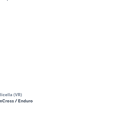
icella
(
VR
)
m
Cross / Enduro