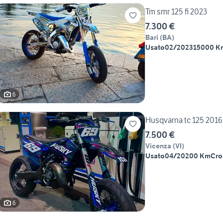
Tm smr 125 fi 2023
7.300 €
Bari
(
BA
)
Usato
02/2023
15000 K
6
Husqvarna tc 125 2016
7.500 €
Vicenza
(
VI
)
Usato
04/2020
0 Km
Cro
6