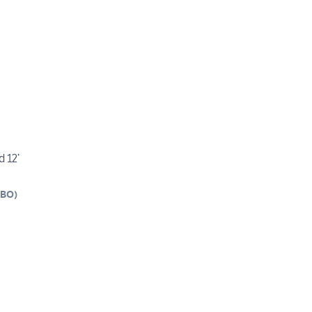
 12’
BO
)