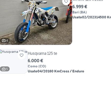
6.999 €
Bari
(
BA
)
Usato
02/2023
14500 K
4
Husqvarna 125 te
6.000 €
Como
(
CO
)
5
Usato
04/2016
0 Km
Cross / Enduro