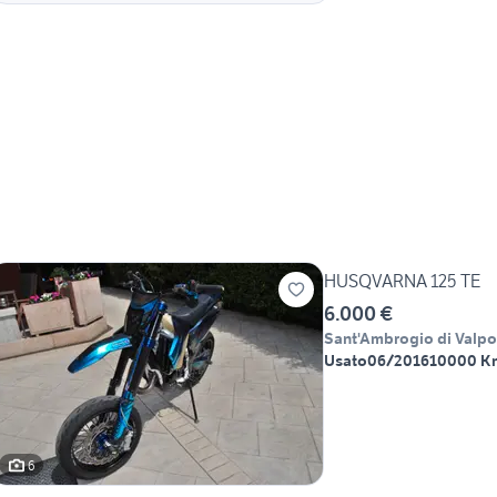
HUSQVARNA 125 TE
6.000 €
Sant'Ambrogio di Valpol
Usato
06/2016
10000 K
6