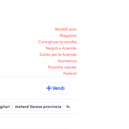
Modelli auto
Magazine
Consigli per la vendita
Negozi e Aziende
Subito per le Aziende
Assistenza
Ricerche salvate
Preferiti
Vendi
gliari
motard Varese provincia
husqvarna 50cc
moto rumi 125