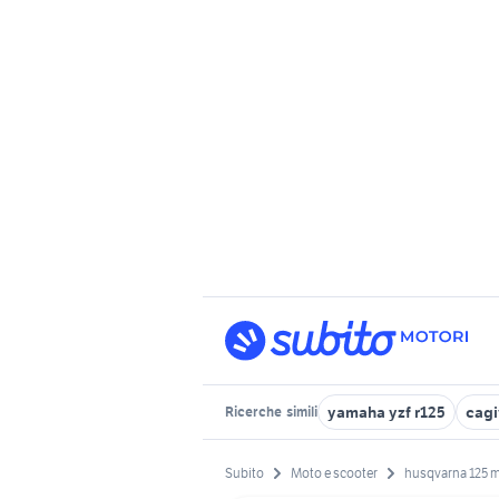
yamaha yzf r125
cagi
Ricerche
simili
Subito
Moto e scooter
husqvarna 125 m