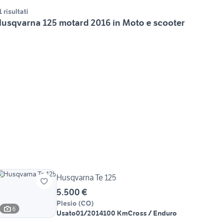
1 risultati
usqvarna 125 motard 2016 in Moto e scooter
Husqvarna Te 125
5.500 €
Plesio
(
CO
)
6
Usato
01/2014
100 Km
Cross / Enduro