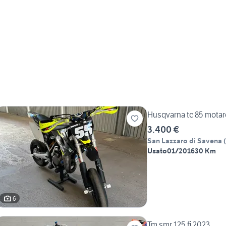
Husqvarna tc 85 motard
3.400 €
San Lazzaro di Savena
(
Usato
01/2016
30 Km
6
Tm smr 125 fi 2023