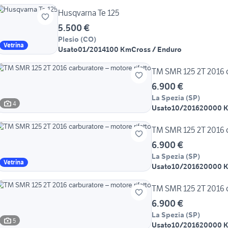
Husqvarna Te 125
5.500 €
Plesio
(
CO
)
Vetrina
Usato
01/2014
100 Km
Cross / Enduro
TM SMR 125 2T 2016 ca
6.900 €
La Spezia
(
SP
)
4
Usato
10/2016
20000 
TM SMR 125 2T 2016 ca
6.900 €
La Spezia
(
SP
)
Vetrina
Usato
10/2016
20000 
TM SMR 125 2T 2016 ca
6.900 €
La Spezia
(
SP
)
5
Usato
10/2016
20000 