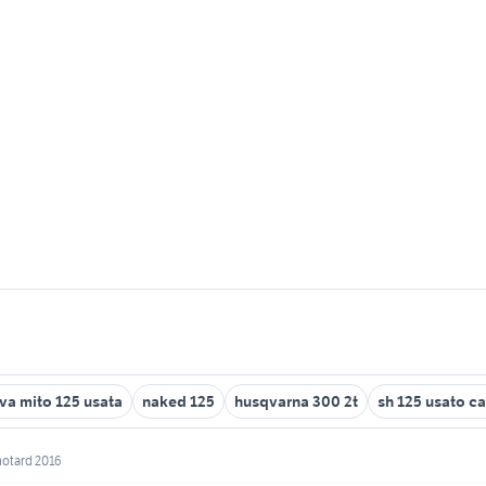
va mito 125 usata
naked 125
husqvarna 300 2t
sh 125 usato ca
otard 2016