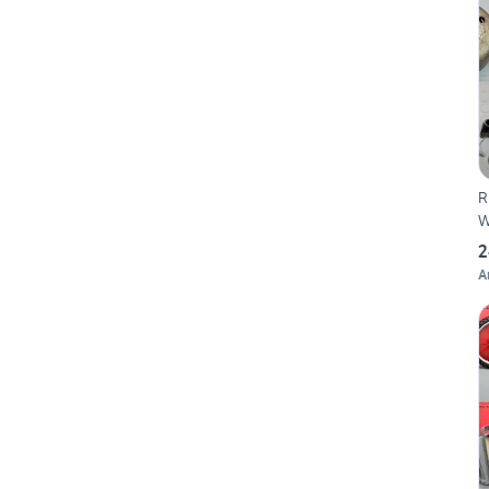
R
W
2
A