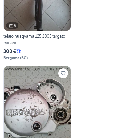
6
telaio husqvarna 125 2005 targato
motard
300 €
Bergamo
(
BG
)