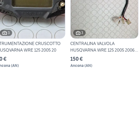
3
3
TRUMENTAZIONE CRUSCOTTO
CENTRALINA VALVOLA
USQVARNA WRE 125 2005 20
HUSQVARNA WRE 125 2005 2006
SMS
0 €
150 €
ncona
(
AN
)
Ancona
(
AN
)