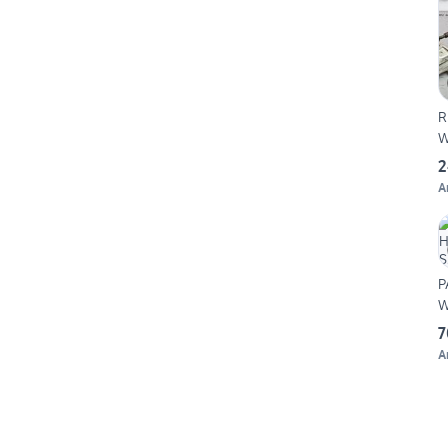
R
W
2
A
P
W
7
A