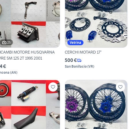
25
Vetrina
ICAMBI MOTORE HUSQVARNA
CERCHI MOTARD 17”
RE SM 125 2T 1995 2001
500 €
4 €
San Bonifacio
(
VR
)
ncona
(
AN
)