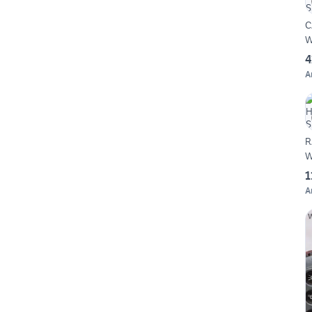
C
W
4
A
R
W
1
A