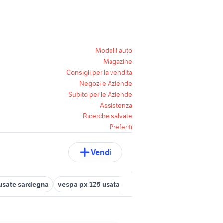
Modelli auto
Magazine
Consigli per la vendita
Negozi e Aziende
Subito per le Aziende
Assistenza
Ricerche salvate
Preferiti
Vendi
usate sardegna
vespa px 125 usata da restaurare
ktm smr 125