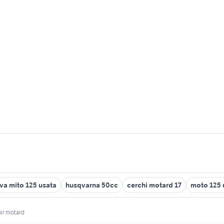
va mito 125 usata
husqvarna 50cc
cerchi motard 17
moto 125 
wr motard