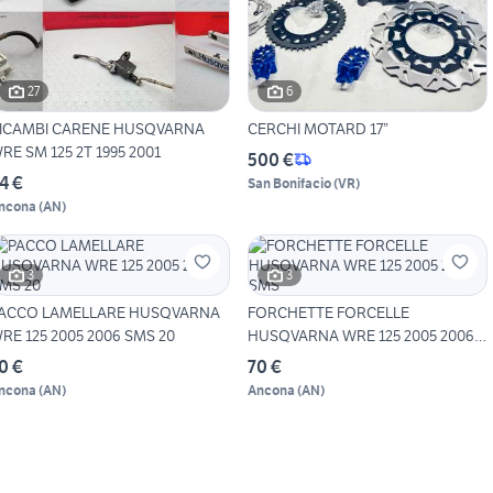
27
6
ICAMBI CARENE HUSQVARNA
CERCHI MOTARD 17”
RE SM 125 2T 1995 2001
500 €
4 €
San Bonifacio
(
VR
)
ncona
(
AN
)
3
3
ACCO LAMELLARE HUSQVARNA
FORCHETTE FORCELLE
RE 125 2005 2006 SMS 20
HUSQVARNA WRE 125 2005 2006
SMS
0 €
70 €
ncona
(
AN
)
Ancona
(
AN
)