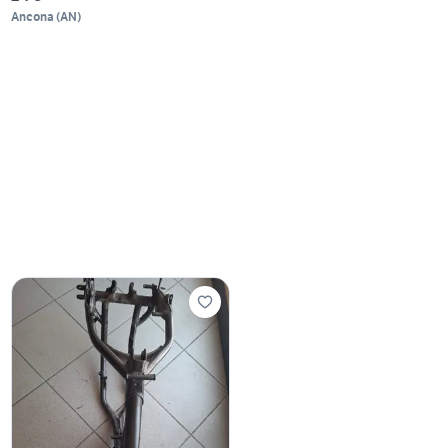
Ancona
(
AN
)