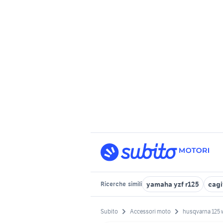
yamaha yzf r125
cagi
Ricerche
simili
Subito
Accessori moto
husqvarna 125 