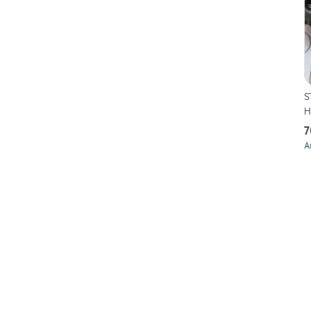
S
H
7
A