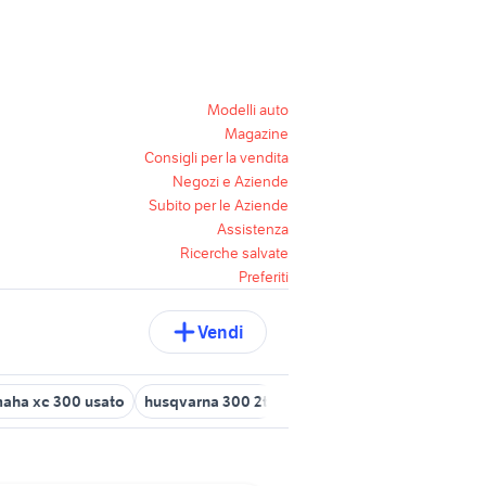
Modelli auto
Magazine
Consigli per la vendita
Negozi e Aziende
Subito per le Aziende
Assistenza
Ricerche salvate
Preferiti
Vendi
aha xc 300 usato
husqvarna 300 2t
tm 300 2t
sh 300 incident