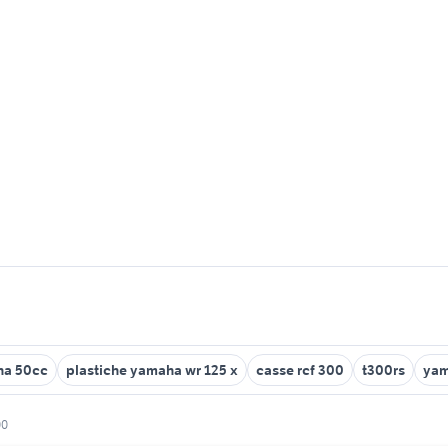
na 50cc
plastiche yamaha wr 125 x
casse rcf 300
t300rs
yam
00