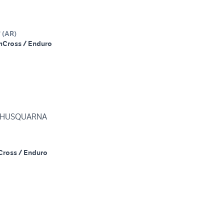
'
(
AR
)
m
Cross / Enduro
WR 300 HUSQUARNA
Cross / Enduro