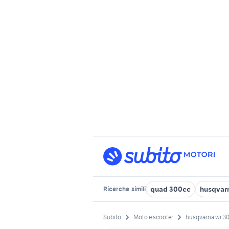
quad 300cc
husqvar
Ricerche
simili
Subito
Moto e scooter
husqvarna wr 3