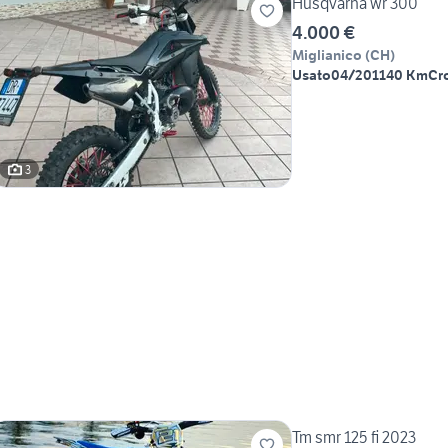
Husqvarna wr 300
4.000 €
Miglianico
(
CH
)
Usato
04/2011
40 Km
Cr
3
Tm smr 125 fi 2023