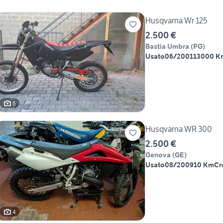
Husqvarna Wr 125
2.500 €
Bastia Umbra
(
PG
)
Usato
06/2001
13000 K
6
Husqvarna WR 300
2.500 €
Genova
(
GE
)
Usato
08/2009
10 Km
Cr
4