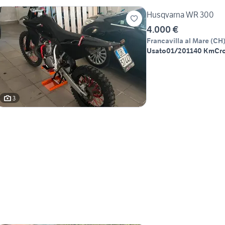
Husqvarna WR 300
4.000 €
Francavilla al Mare
(
CH
Usato
01/2011
40 Km
Cr
3