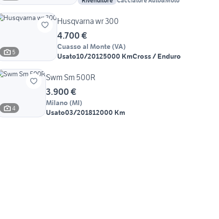
Rivenditore
Cacciatore Auto&Moto
Husqvarna wr 300
4.700 €
Cuasso al Monte
(
VA
)
5
Usato
10/2012
5000 Km
Cross / Enduro
Swm Sm 500R
3.900 €
Milano
(
MI
)
4
Usato
03/2018
12000 Km