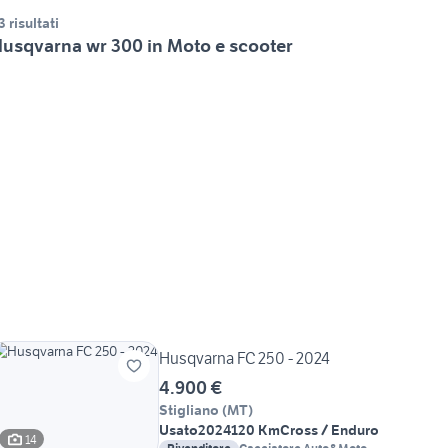
3 risultati
usqvarna wr 300 in Moto e scooter
Husqvarna FC 250 - 2024
4.900 €
Stigliano
(
MT
)
Usato
2024
120 Km
Cross / Enduro
14