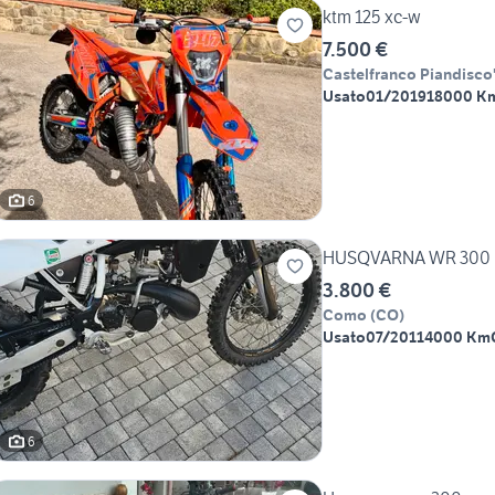
ktm 125 xc-w
7.500 €
Castelfranco Piandisco
Usato
01/2019
18000 K
6
HUSQVARNA 
3.800 €
Como
(
CO
)
Usato
07/2011
4000 Km
6