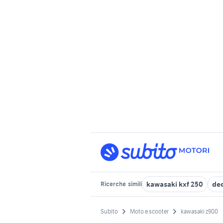
kawasaki kxf 250
dec
Ricerche
simili
Subito
Moto e scooter
kawasaki z900