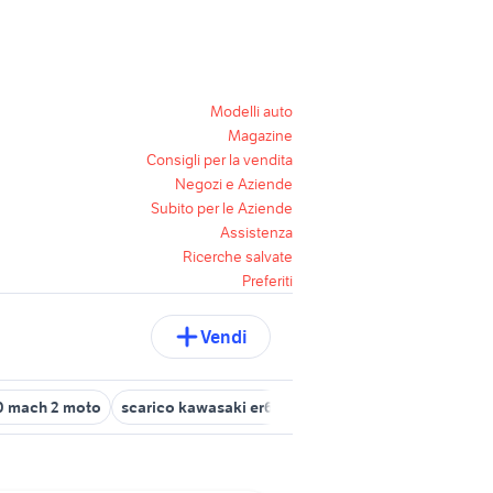
Modelli auto
Magazine
Consigli per la vendita
Negozi e Aziende
Subito per le Aziende
Assistenza
Ricerche salvate
Preferiti
Vendi
0 mach 2 moto
scarico kawasaki er6n
tomcat kawasaki
casco