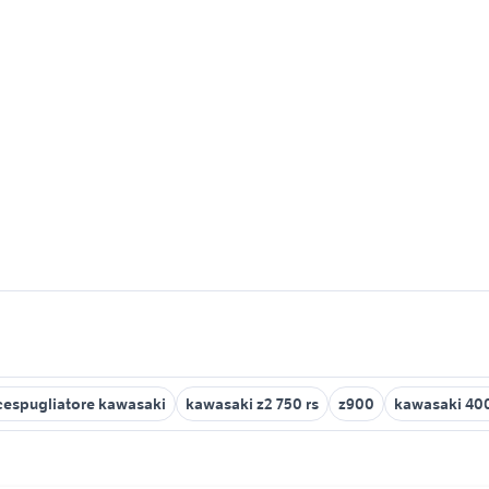
espugliatore kawasaki
kawasaki z2 750 rs
z900
kawasaki 40