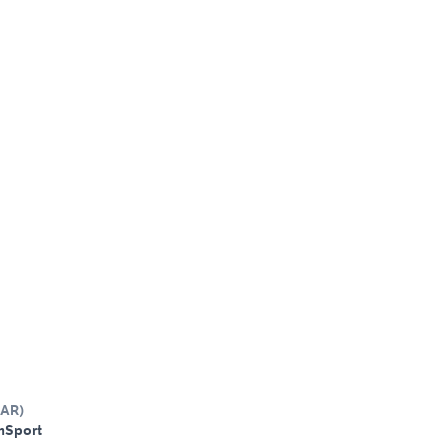
AR
)
m
Sport