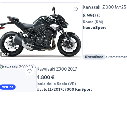
Kawasaki Z 900 MY25
8.990 €
Roma
(
RM
)
Nuovo
Sport
9
Rivenditore
automotoman
Kawasaki Z900 2017
4.800 €
Isola della Scala
(
VR
)
Vetrina
Usato
11/2017
57000 Km
Sport