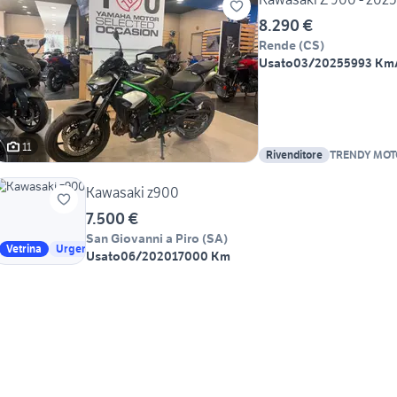
8.290 €
Rende
(
CS
)
Usato
03/2025
5993 Km
11
Rivenditore
TRENDY MOT
Kawasaki z900
7.500 €
San Giovanni a Piro
(
SA
)
Vetrina
Urgente
Usato
06/2020
17000 Km