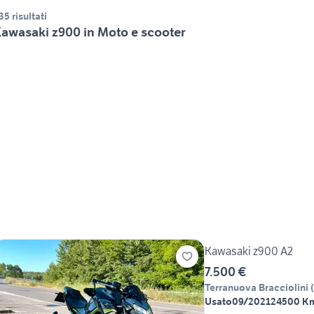
35 risultati
awasaki z900 in Moto e scooter
Kawasaki z900 A2
7.500 €
Terranuova Bracciolini
(
Usato
09/2021
24500 K