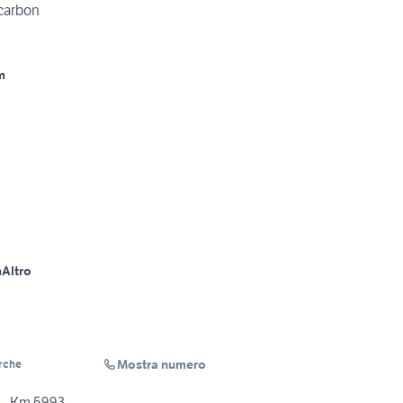
carbon
m
m
Altro
Mostra numero
rche
 - Km 5993