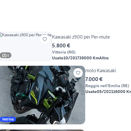
Kawasaki z900 per Per-mute
5.800 €
Vittoria
(
RG
)
6
Usato
10/2017
39000 Km
Altro
moto Kawasaki
7.000 €
Reggio nell'Emilia
(
RE
)
Usato
05/2021
16000 K
Vetrina