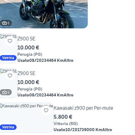
6
Z900 SE
10.000 €
Perugia
(
PG
)
Vetrina
Usato
08/2023
4464 Km
Altro
Z900 SE
10.000 €
Perugia
(
PG
)
6
Usato
08/2023
4464 Km
Altro
Kawasaki z900 per Per-mute
5.800 €
Vittoria
(
RG
)
Vetrina
Usato
10/2017
39000 Km
Altro