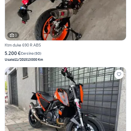
3
Ktm duke 690 R ABS
5.200 €
Cercino
(
SO
)
Usato
11/2015
13000 Km