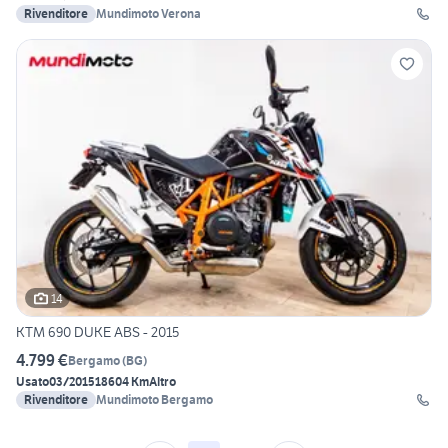
Rivenditore
Mundimoto Verona
14
KTM 690 DUKE ABS - 2015
4.799 €
Bergamo
(
BG
)
Usato
03/2015
18604 Km
Altro
Rivenditore
Mundimoto Bergamo