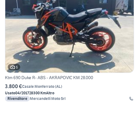
6
Ktm 690 Duke R- ABS - AKRAPOVIC KM 28.000
3.800 €
Casale Monferrato
(
AL
)
Usato
04/2017
28300 Km
Altro
Rivenditore
Mercandelli Moto Srl