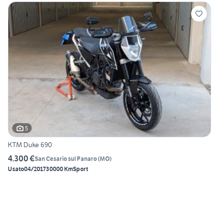
5
KTM Duke 690
4.300 €
San Cesario sul Panaro
(
MO
)
Usato
04/2017
30000 Km
Sport