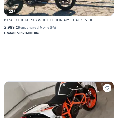
4
KTM 690 DUKE 2017 WHITE EDITON ABS TRACK PACK
3.999 €
Romagnano al Monte
(
SA
)
Usato
10/2017
26000 Km