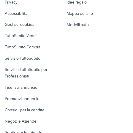
leonart moto
presa din bmw
Privacy
Idee regalo
Garage e box
Caravan e Camper
Accessibilità
Mappa del sito
Loft, mansarde e
Veicoli commerciali
altro
Gestisci cookies
Modelli auto
Case vacanza
TuttoSubito Vendi
Uffici e Locali
TuttoSubito Compra
commerciali
Servizio TuttoSubito
elettronica
per la casa e la
sports e hobby
Servizio TuttoSubito per
persona
Informatica
Animali
Professionisti
Arredamento e
Console e
Accessori per
Casalinghi
Inserisci annuncio
Videogiochi
animali
Elettrodomestici
Promuovi annuncio
Audio/Video
Musica e Film
Giardino e Fai da te
Consigli per la vendita
Fotografia
Libri e Riviste
Abbigliamento e
Negozi e Aziende
Telefonia
Strumenti Musicali
Accessori
Subito per le aziende