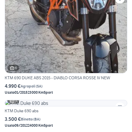
6
KTM 690 DUKE ABS 2015 - DIABLO CORSA ROSSE IV NEW
4.990 €
Agropoli
(
SA
)
Usato
01/2015
23000 Km
Sport
3
KTM Duke 690 abs
3.500 €
Binetto
(
BA
)
Usato
09/2012
24000 Km
Sport