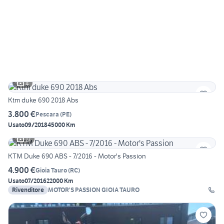
4
Ktm duke 690 2018 Abs
3.800 €
Pescara
(
PE
)
Usato
09/2018
45000 Km
17
KTM Duke 690 ABS - 7/2016 - Motor's Passion
4.900 €
Gioia Tauro
(
RC
)
Usato
07/2016
22000 Km
Rivenditore
MOTOR'S PASSION GIOIA TAURO