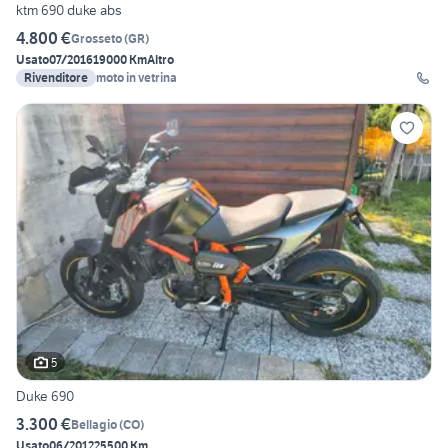
ktm 690 duke abs
4.800 €
Grosseto
(
GR
)
Usato
07/2016
19000 Km
Altro
Rivenditore
moto in vetrina
5
Duke 690
3.300 €
Bellagio
(
CO
)
Usato
06/2012
25500 Km