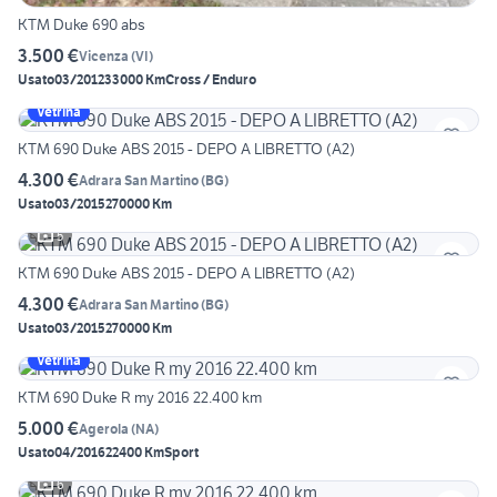
KTM Duke 690 abs
3.500 €
Vicenza
(
VI
)
Usato
03/2012
33000 Km
Cross / Enduro
Vetrina
KTM 690 Duke ABS 2015 - DEPO A LIBRETTO (A2)
4.300 €
Adrara San Martino
(
BG
)
Usato
03/2015
270000 Km
5
KTM 690 Duke ABS 2015 - DEPO A LIBRETTO (A2)
4.300 €
Adrara San Martino
(
BG
)
Usato
03/2015
270000 Km
Vetrina
KTM 690 Duke R my 2016 22.400 km
5.000 €
Agerola
(
NA
)
Usato
04/2016
22400 Km
Sport
6