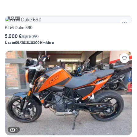
3
KTM Duke 690
5.000 €
Ispra
(
VA
)
Usato
09/2018
10300 Km
Altro
9