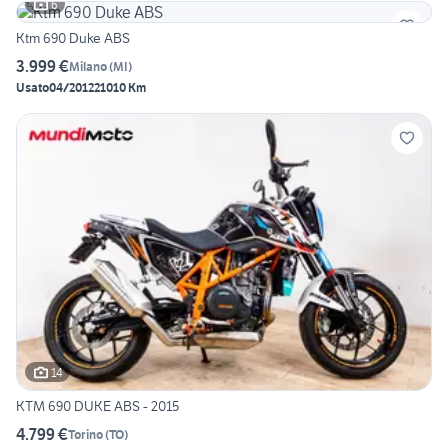
6
Ktm 690 Duke ABS
3.999 €
Milano
(
MI
)
Usato
04/2012
21010 Km
14
KTM 690 DUKE ABS - 2015
4.799 €
Torino
(
TO
)