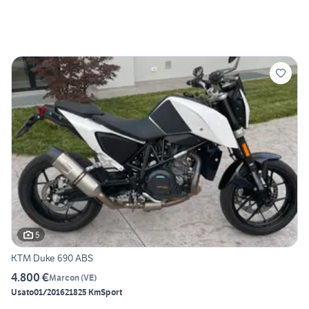
5
KTM Duke 690 ABS
4.800 €
Marcon
(
VE
)
Usato
01/2016
21825 Km
Sport