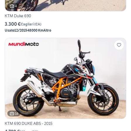
4
KTM Duke 690
3.300 €
Cagliari
(
CA
)
Usato
12/2015
48000 Km
Altro
14
KTM 690 DUKE ABS - 2015