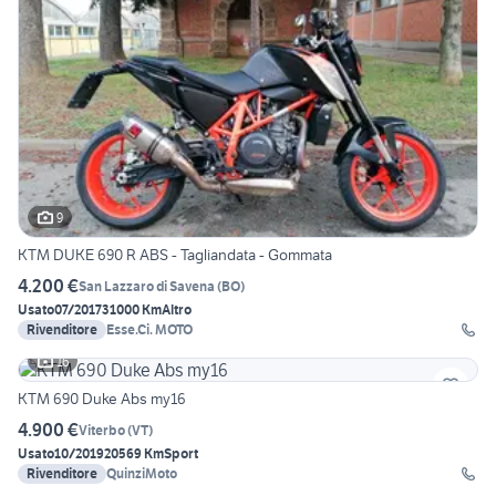
9
KTM DUKE 690 R ABS - Tagliandata - Gommata
4.200 €
San Lazzaro di Savena
(
BO
)
Usato
07/2017
31000 Km
Altro
Rivenditore
Esse.Ci. MOTO
16
KTM 690 Duke Abs my16
4.900 €
Viterbo
(
VT
)
Usato
10/2019
20569 Km
Sport
Rivenditore
QuinziMoto