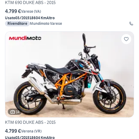
KTM 690 DUKE ABS - 2015
4.799 €
Varese
(
VA
)
Usato
03/2015
18604 Km
Altro
Rivenditore
Mundimoto Varese
14
KTM 690 DUKE ABS - 2015
4.799 €
Verona
(
VR
)
Usato
03/2015
18604 Km
Altro