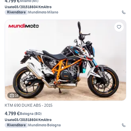
4.799 €
Milano
(
MI
)
Usato
03/2015
18604 Km
Altro
Rivenditore
Mundimoto Milano
14
KTM 690 DUKE ABS - 2015
4.799 €
Bologna
(
BO
)
Usato
03/2015
18604 Km
Altro
Rivenditore
Mundimoto Bologna