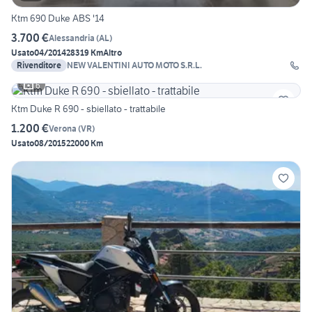
Ktm 690 Duke ABS '14
3.700 €
Alessandria
(
AL
)
Usato
04/2014
28319 Km
Altro
Rivenditore
NEW VALENTINI AUTO MOTO S.R.L.
6
Ktm Duke R 690 - sbiellato - trattabile
1.200 €
Verona
(
VR
)
Usato
08/2015
22000 Km