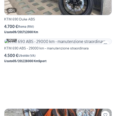
6
KTM 690 Duke ABS
4.700 €
Roma
(
RM
)
Usato
09/2017
12000 Km
6
KTM 690 ABS - 29000 km - manutenzione straordinara
4.500 €
Uboldo
(
VA
)
Usato
05/2012
28000 Km
Sport