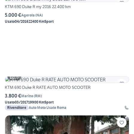
KTM 690 Duke R my 2016 22.400 km
5.000 €
Agerola
(
NA
)
Usato
04/2016
22400 Km
Sport
25
KTM 690 Duke R RATE AUTO MOTO SCOOTER
3.800 €
Marino
(
RM
)
Usato
03/2017
19900 Km
Sport
Rivenditore
Auto Moto Usate Roma