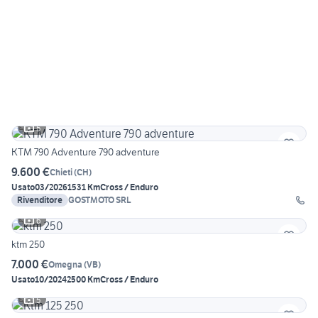
5
KTM 790 Adventure 790 adventure
9.600 €
Chieti
(
CH
)
Usato
03/2026
1531 Km
Cross / Enduro
Rivenditore
GOSTMOTO SRL
6
ktm 250
7.000 €
Omegna
(
VB
)
Usato
10/2024
2500 Km
Cross / Enduro
5