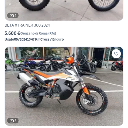
5
BETA XTRAINER 300 2024
5.600 €
Genzano di Roma
(
RM
)
Usato
05/2024
1347 Km
Cross / Enduro
3