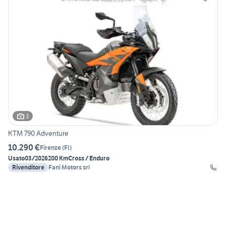
3
KTM 790 Adventure
10.290 €
Firenze
(
FI
)
Usato
03/2026
200 Km
Cross / Enduro
Rivenditore
Fani Motors srl