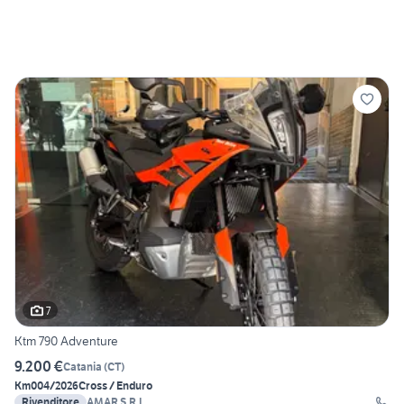
7
Ktm 790 Adventure
9.200 €
Catania
(
CT
)
Km0
04/2026
Cross / Enduro
Rivenditore
AMAR S.R.L.