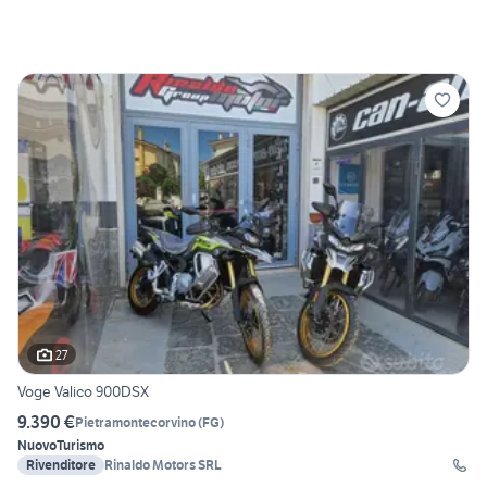
27
Voge Valico 900DSX
9.390 €
Pietramontecorvino
(
FG
)
Nuovo
Turismo
Rivenditore
Rinaldo Motors SRL