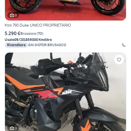
9
Ktm 790 Duke UNICO PROPRIETARIO
5.290 €
Brusasco
(
TO
)
Usato
09/2018
59000 Km
Altro
Rivenditore
GM MOTOR BRUSASCO
3