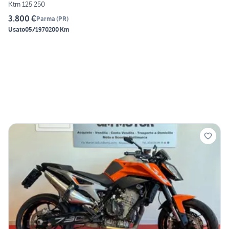
Ktm 125 250
3.800 €
Parma
(
PR
)
Usato
05/1970
200 Km