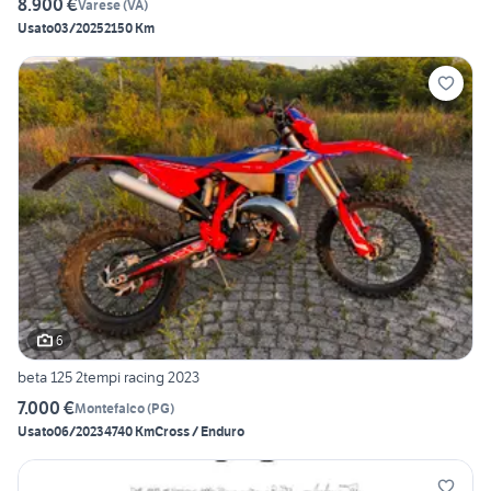
8.900 €
Varese
(
VA
)
Usato
03/2025
2150 Km
6
beta 125 2tempi racing 2023
7.000 €
Montefalco
(
PG
)
Usato
06/2023
4740 Km
Cross / Enduro