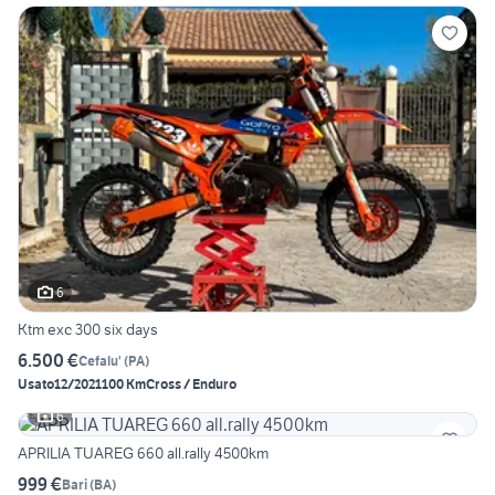
6
Ktm exc 300 six days
6.500 €
Cefalu'
(
PA
)
Usato
12/2021
100 Km
Cross / Enduro
6
APRILIA TUAREG 660 all.rally 4500km
999 €
Bari
(
BA
)