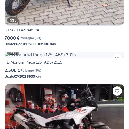
5
KTM 790 Adventure
7.000 €
Collegno
(
TO
)
Usato
06/2019
39000 Km
Turismo
6
FB Mondial Piega 125 (ABS) 2025
2.500 €
Palermo
(
PA
)
Usato
07/2025
3600 Km