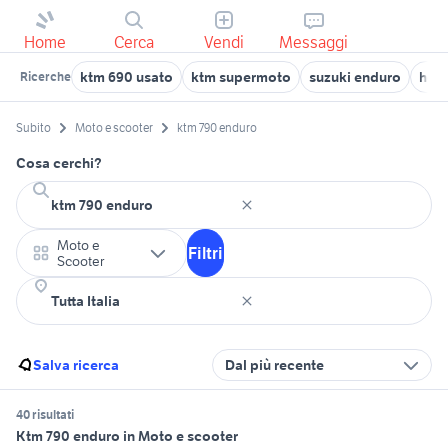
Home
Cerca
Vendi
Messaggi
ktm 690 usato
ktm supermoto
suzuki enduro
hond
Ricerche
Subito
Moto e scooter
ktm 790 enduro
Cosa cerchi?
Moto e
Filtri
Scooter
Salva ricerca
Dal più recente
40 risultati
Ktm 790 enduro in Moto e scooter