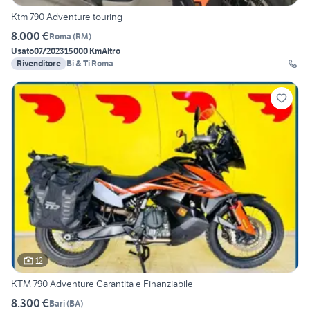
Ktm 790 Adventure touring
8.000 €
Roma
(
RM
)
Usato
07/2023
15000 Km
Altro
Rivenditore
Bi & Ti Roma
12
KTM 790 Adventure Garantita e Finanziabile
8.300 €
Bari
(
BA
)