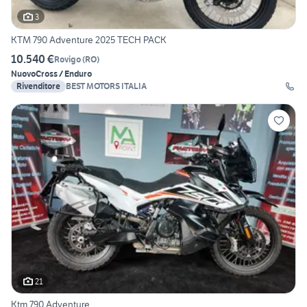
3
KTM 790 Adventure 2025 TECH PACK
10.540 €
Rovigo
(
RO
)
Nuovo
Cross / Enduro
Rivenditore
BEST MOTORS ITALIA
21
Ktm 790 Adventure