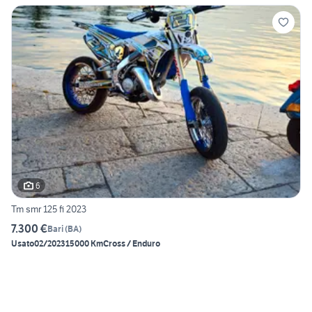
6
Tm smr 125 fi 2023
7.300 €
Bari
(
BA
)
Usato
02/2023
15000 Km
Cross / Enduro