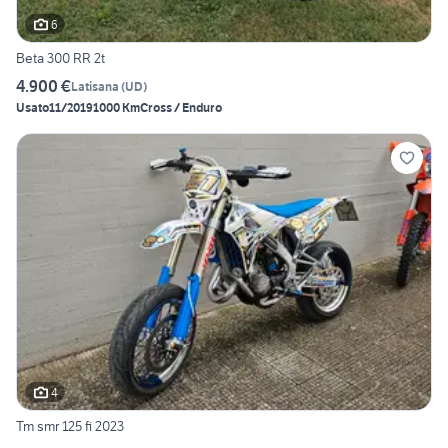
6
Beta 300 RR 2t
4.900 €
Latisana
(
UD
)
Usato
11/2019
1000 Km
Cross / Enduro
4
Tm smr 125 fi 2023