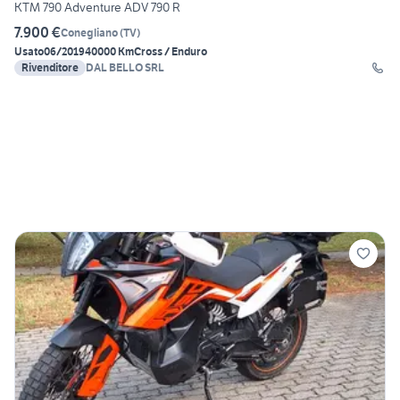
KTM 790 Adventure ADV 790 R
7.900 €
Conegliano
(
TV
)
Usato
06/2019
40000 Km
Cross / Enduro
Rivenditore
DAL BELLO SRL