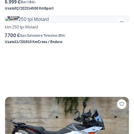
6.999 €
Bari
(
BA
)
Usato
02/2023
14500 Km
Sport
6
ktm 250 tpi Motard
7.700 €
San Salvatore Telesino
(
BN
)
Usato
11/2019
10 Km
Cross / Enduro