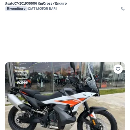
Usato
07/2019
35586 Km
Cross / Enduro
Rivenditore
CMT MOTOR BARI