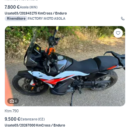
7.800 €
Asola
(
MN
)
Usato
03/2019
43275 Km
Cross / Enduro
Rivenditore
FACTORY MOTO ASOLA
4
Ktm 790
9.500 €
Catanzaro
(
CZ
)
Usato
03/2026
7000 Km
Cross / Enduro