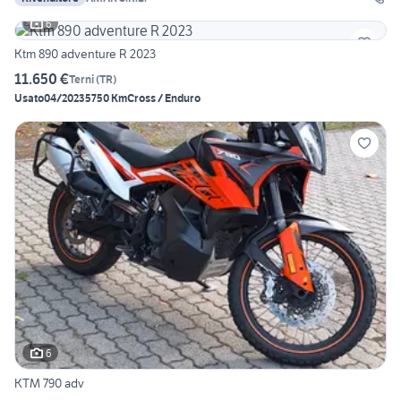
6
Ktm 890 adventure R 2023
11.650 €
Terni
(
TR
)
Usato
04/2023
5750 Km
Cross / Enduro
6
KTM 790 adv