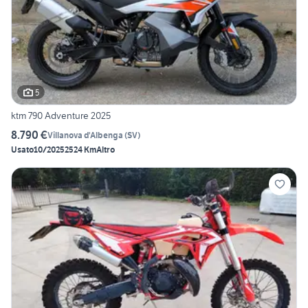
5
ktm 790 Adventure 2025
8.790 €
Villanova d'Albenga
(
SV
)
Usato
10/2025
2524 Km
Altro