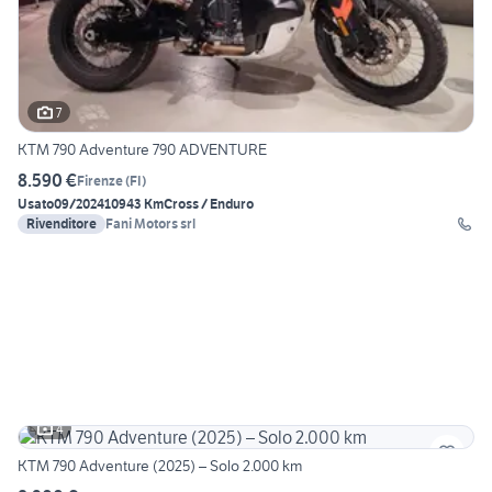
7
KTM 790 Adventure 790 ADVENTURE
8.590 €
Firenze
(
FI
)
Usato
09/2024
10943 Km
Cross / Enduro
Rivenditore
Fani Motors srl
4
KTM 790 Adventure (2025) – Solo 2.000 km