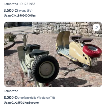
Lambretta LD 125 1957
3.500 €
Savona
(
SV
)
Usato
03/1950
24000 Km
3
Lambrette
8.000 €
Altopiano della Vigolana
(
TN
)
Usato
01/1950
1 Km
Scooter