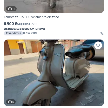
11
Lambretta 125 LD Avviamento elettrico
6.900 €
Capolona
(
AR
)
Usato
01/1954
1000 Km
Turismo
Rivenditore
R Cars SRL
6