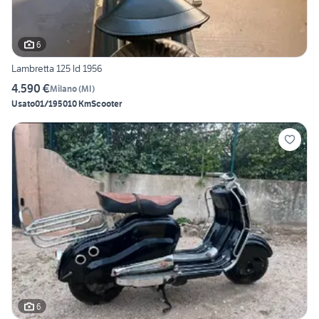
6
Lambretta 125 ld 1956
4.590 €
Milano
(
MI
)
Usato
01/1950
10 Km
Scooter
6