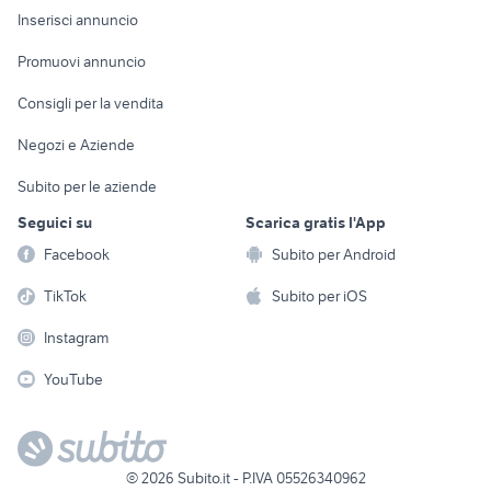
Console e
Accessori per
Casalinghi
Inserisci annuncio
Videogiochi
animali
Elettrodomestici
Promuovi annuncio
Audio/Video
Musica e Film
Giardino e Fai da te
Consigli per la vendita
Fotografia
Libri e Riviste
Abbigliamento e
Negozi e Aziende
Telefonia
Strumenti Musicali
Accessori
Subito per le aziende
Sports
Tutto per i bambini
Seguici su
Scarica gratis l'App
Biciclette
Facebook
Subito per Android
Collezionismo
TikTok
Subito per iOS
Instagram
YouTube
©
2026
Subito.it - P.IVA 05526340962