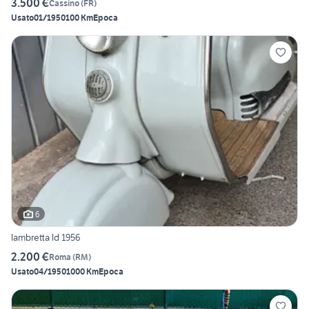
3.500 €
Cassino
(
FR
)
Usato
01/1950
100 Km
Epoca
6
lambretta ld 1956
2.200 €
Roma
(
RM
)
Usato
04/1950
1000 Km
Epoca