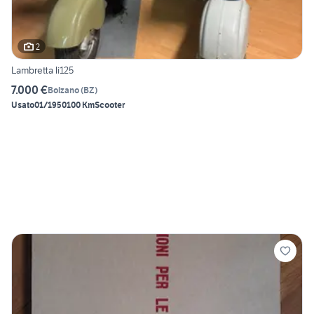
2
Lambretta li125
7.000 €
Bolzano
(
BZ
)
Usato
01/1950
100 Km
Scooter