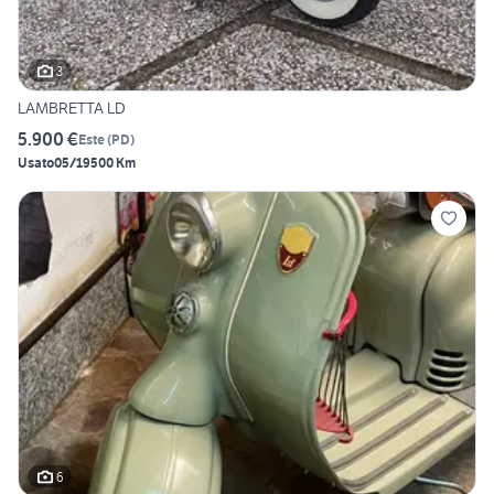
3
LAMBRETTA LD
5.900 €
Este
(
PD
)
Usato
05/1950
0 Km
6