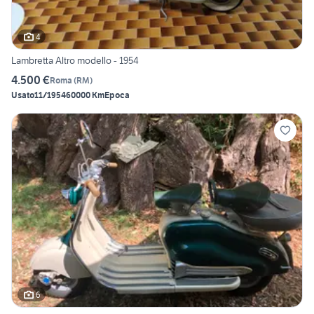
4
Lambretta Altro modello - 1954
4.500 €
Roma
(
RM
)
Usato
11/1954
60000 Km
Epoca
6