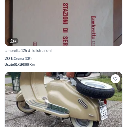
4
lambretta 125 d -ld istruzioni
20 €
Crema
(
CR
)
Usato
01/1980
0 Km