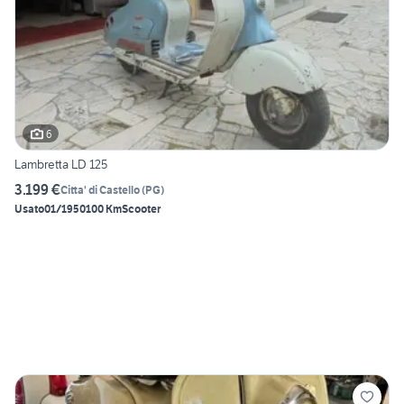
6
Lambretta LD 125
3.199 €
Citta' di Castello
(
PG
)
Usato
01/1950
100 Km
Scooter