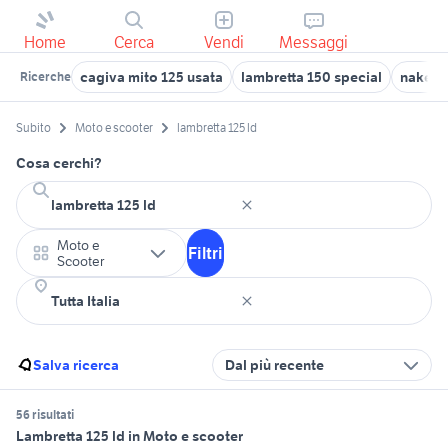
Home
Cerca
Vendi
Messaggi
cagiva mito 125 usata
lambretta 150 special
naked 
Ricerche
Subito
Moto e scooter
lambretta 125 ld
Cosa cerchi?
Moto e
Filtri
Scooter
Salva ricerca
Dal più recente
56 risultati
Lambretta 125 ld in Moto e scooter