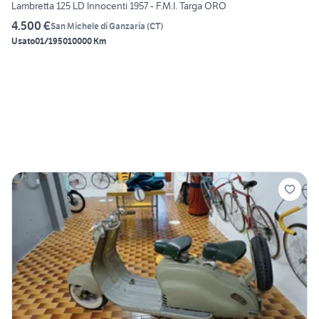
Lambretta 125 LD Innocenti 1957 - F.M.I. Targa ORO
4.500 €
San Michele di Ganzaria
(
CT
)
Usato
01/1950
10000 Km