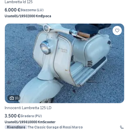
Lambretta ld 125
6.000 €
Stazzema
(
LU
)
Usato
01/1950
2000 Km
Epoca
10
Innocenti Lambretta 125 LD
3.500 €
Gradara
(
PU
)
Usato
01/1956
10000 Km
Scooter
Rivenditore
The Classic Garage di Rossi Marco