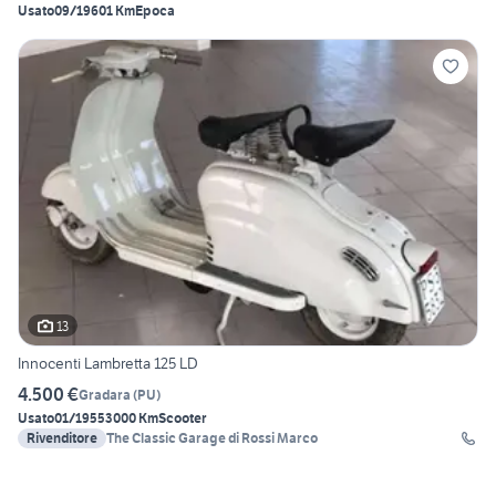
Usato
09/1960
1 Km
Epoca
13
Innocenti Lambretta 125 LD
4.500 €
Gradara
(
PU
)
Usato
01/1955
3000 Km
Scooter
Rivenditore
The Classic Garage di Rossi Marco