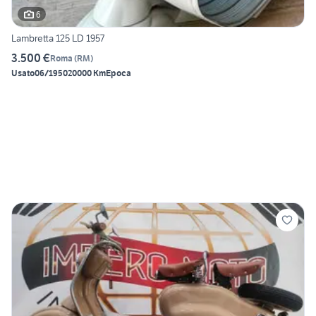
6
Lambretta 125 LD 1957
3.500 €
Roma
(
RM
)
Usato
06/1950
20000 Km
Epoca