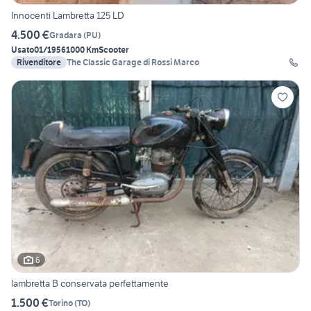
Innocenti Lambretta 125 LD
4.500 €
Gradara
(
PU
)
Usato
01/1956
1000 Km
Scooter
Rivenditore
The Classic Garage di Rossi Marco
6
lambretta B conservata perfettamente
1.500 €
Torino
(
TO
)