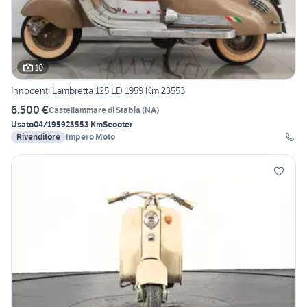
10
Innocenti Lambretta 125 LD 1959 Km 23553
6.500 €
Castellammare di Stabia
(
NA
)
Usato
04/1959
23553 Km
Scooter
Rivenditore
Impero Moto