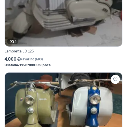
4
Lambretta LD 125
4.000 €
Ravarino
(
MO
)
Usato
04/1950
2000 Km
Epoca