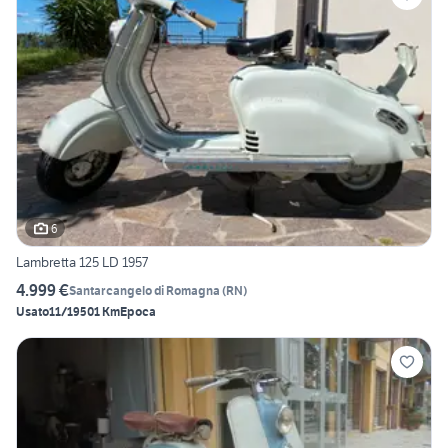
6
Lambretta 125 LD 1957
4.999 €
Santarcangelo di Romagna
(
RN
)
Usato
11/1950
1 Km
Epoca