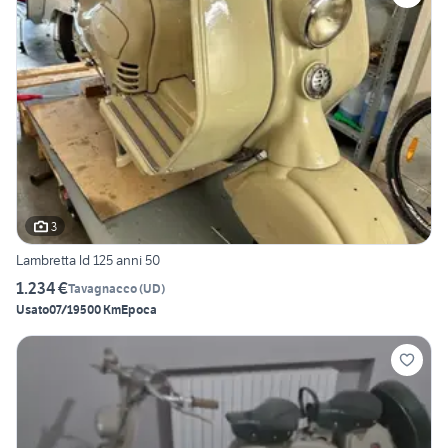
3
Lambretta ld 125 anni 50
1.234 €
Tavagnacco
(
UD
)
Usato
07/1950
0 Km
Epoca