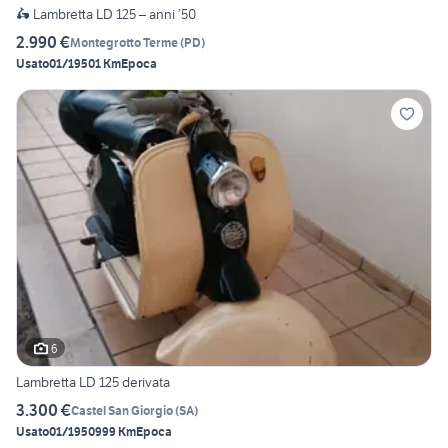
🛵 Lambretta LD 125 – anni ’50
2.990 €
Montegrotto Terme
(
PD
)
Usato
01/1950
1 Km
Epoca
6
Lambretta LD 125 derivata
3.300 €
Castel San Giorgio
(
SA
)
Usato
01/1950
999 Km
Epoca