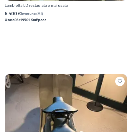
Lambretta LD restaurata e mai usata
6.500 €
Inveruno
(
MI
)
Usato
06/1950
1 Km
Epoca