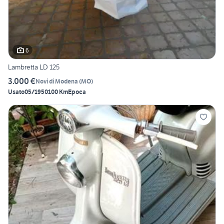
6
Lambretta LD 125
3.000 €
Novi di Modena
(
MO
)
Usato
05/1950
100 Km
Epoca