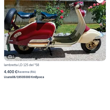
6
lambretta LD 125 del "58
4.400 €
Ravenna
(
RA
)
Usato
08/1950
5000 Km
Epoca