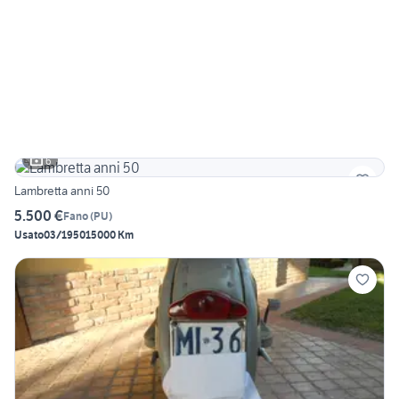
6
Lambretta anni 50
5.500 €
Fano
(
PU
)
Usato
03/1950
15000 Km