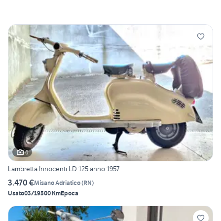
6
Lambretta Innocenti LD 125 anno 1957
3.470 €
Misano Adriatico
(
RN
)
Usato
03/1950
0 Km
Epoca