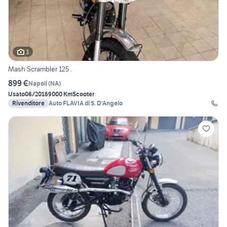
3
Mash Scrambler 125 .
899 €
Napoli
(
NA
)
Usato
06/2016
9000 Km
Scooter
Rivenditore
Auto FLAVIA di S. D'Angelo