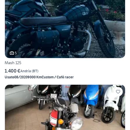
5
Mash 125
1.400 €
Andria
(
BT
)
Usato
08/2020
9000 Km
Custom / Café racer