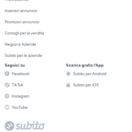
Arredamento e
Console e
Accessori per
Casalinghi
Inserisci annuncio
Videogiochi
animali
Elettrodomestici
Promuovi annuncio
Audio/Video
Musica e Film
Giardino e Fai da te
Consigli per la vendita
Fotografia
Libri e Riviste
Abbigliamento e
Negozi e Aziende
Telefonia
Strumenti Musicali
Accessori
Subito per le aziende
Sports
Tutto per i bambini
Seguici su
Scarica gratis l'App
Biciclette
Facebook
Subito per Android
Collezionismo
TikTok
Subito per iOS
Instagram
YouTube