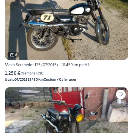
6
Mash Scrambler 125 (07/2015) - 18.450km patA1
1.250 €
Cremona
(
CR
)
Usato
07/2015
18450 Km
Custom / Café racer