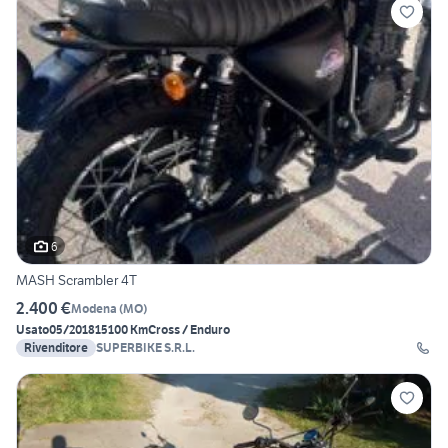
6
MASH Scrambler 4T
2.400 €
Modena
(
MO
)
Usato
05/2018
15100 Km
Cross / Enduro
Rivenditore
SUPERBIKE S.R.L.