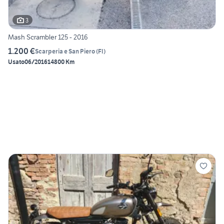
3
Mash Scrambler 125 - 2016
1.200 €
Scarperia e San Piero
(
FI
)
Usato
06/2016
14800 Km