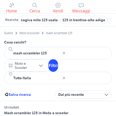
Home
Cerca
Vendi
Messaggi
cagiva mito 125 usata
125 in trentino-alto adige
125
Ricerche
Subito
Moto e scooter
mash scrambler 125
Cosa cerchi?
Moto e
Filtri
Scooter
Salva ricerca
Dal più recente
10 risultati
Mash scrambler 125 in Moto e scooter