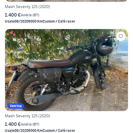
Mash Seventy 125 (2020)
1.400 €
Andria
(
BT
)
Usato
08/2020
9000 Km
Custom / Café racer
Vetrina
Mash Seventy 125 (2020)
1.400 €
Andria
(
BT
)
Usato
08/2020
9000 Km
Custom / Café racer