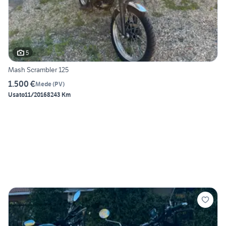
5
Mash Scrambler 125
1.500 €
Mede
(
PV
)
Usato
11/2016
8243 Km