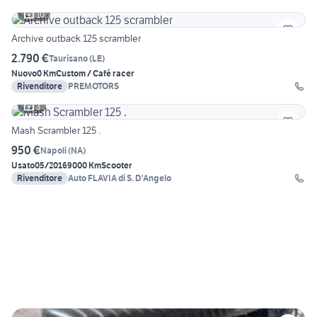
10
Archive outback 125 scrambler
2.790 €
Taurisano
(
LE
)
Nuovo
0 Km
Custom / Café racer
Rivenditore
PREMOTORS
3
Mash Scrambler 125 .
950 €
Napoli
(
NA
)
Usato
05/2016
9000 Km
Scooter
Rivenditore
Auto FLAVIA di S. D'Angelo