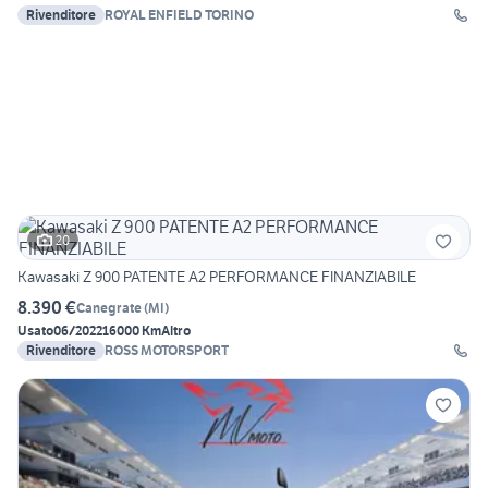
Rivenditore
ROYAL ENFIELD TORINO
20
Kawasaki Z 900 PATENTE A2 PERFORMANCE FINANZIABILE
8.390 €
Canegrate
(
MI
)
Usato
06/2022
16000 Km
Altro
Rivenditore
ROSS MOTORSPORT