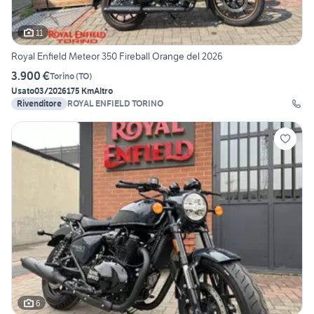
11
Royal Enfield Meteor 350 Fireball Orange del 2026
3.900 €
Torino
(
TO
)
Usato
03/2026
175 Km
Altro
Rivenditore
ROYAL ENFIELD TORINO
6