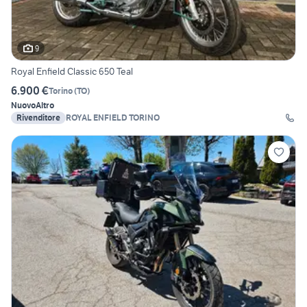
9
Royal Enfield Classic 650 Teal
6.900 €
Torino
(
TO
)
Nuovo
Altro
Rivenditore
ROYAL ENFIELD TORINO