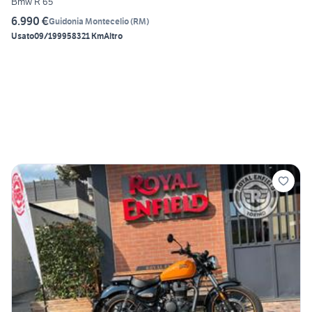
Bmw R 65
6.990 €
Guidonia Montecelio
(
RM
)
Usato
09/1999
58321 Km
Altro