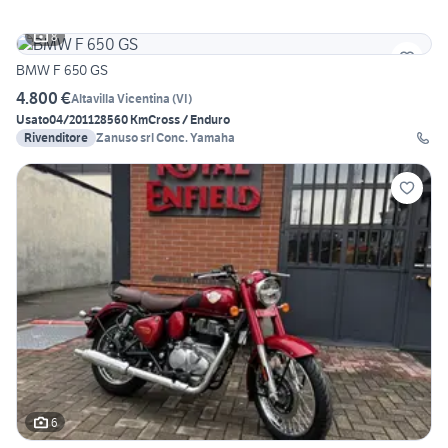
8
BMW F 650 GS
4.800 €
Altavilla Vicentina
(
VI
)
Usato
04/2011
28560 Km
Cross / Enduro
Rivenditore
Zanuso srl Conc. Yamaha
6