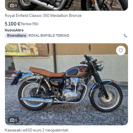
6
Royal Enfield Classic 350 Medallion Bronze
5.100 €
Torino
(
TO
)
Nuovo
Altro
Rivenditore
ROYAL ENFIELD TORINO
6
Kawasaki w650 euro 2 neopatentati