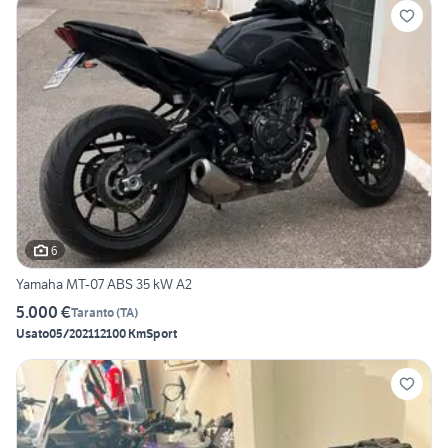
6
Yamaha MT-07 ABS 35 kW A2
5.000 €
Taranto
(
TA
)
Usato
05/2021
12100 Km
Sport