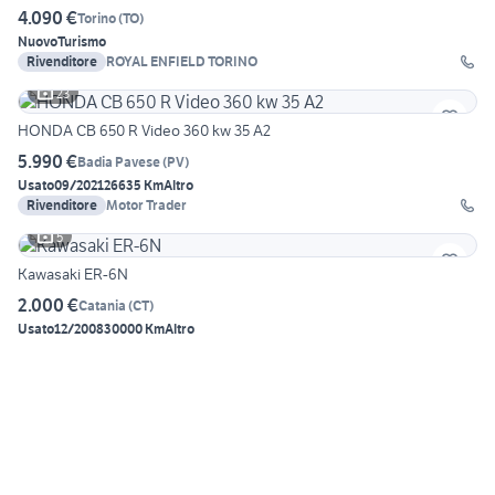
4.090 €
Torino
(
TO
)
Nuovo
Turismo
Rivenditore
ROYAL ENFIELD TORINO
23
HONDA CB 650 R Video 360 kw 35 A2
5.990 €
Badia Pavese
(
PV
)
Usato
09/2021
26635 Km
Altro
Rivenditore
Motor Trader
5
Kawasaki ER-6N
2.000 €
Catania
(
CT
)
Usato
12/2008
30000 Km
Altro