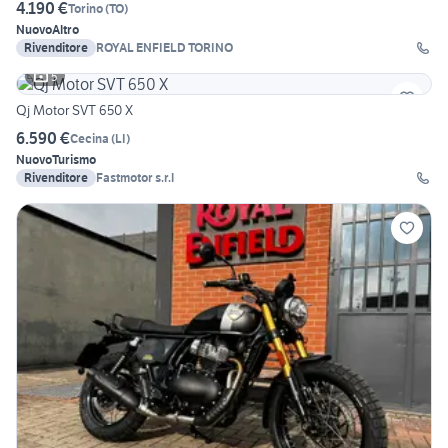
4.190 €
Torino
(
TO
)
Nuovo
Altro
Rivenditore
ROYAL ENFIELD TORINO
5
Qj Motor SVT 650 X
6.590 €
Cecina
(
LI
)
Nuovo
Turismo
Rivenditore
Fastmotor s.r.l