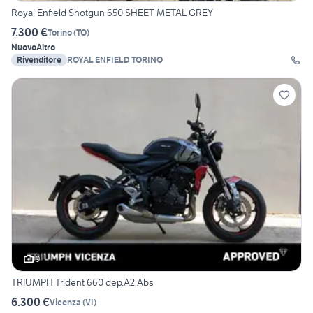
Royal Enfield Shotgun 650 SHEET METAL GREY
7.300 €
Torino
(
TO
)
Nuovo
Altro
Rivenditore
ROYAL ENFIELD TORINO
9
TRIUMPH Trident 660 dep.A2 Abs
6.300 €
Vicenza
(
VI
)