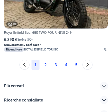
10
Royal Enfield Bear 650 TWO FOUR NINE 249
6.890 €
Torino
(
TO
)
Nuovo
Custom / Café racer
Rivenditore
ROYAL ENFIELD TORINO
1
2
3
4
5
Più cercati
Correlati
Richerche simili
Suggerimenti
Ricerche consigliate
stampante a2
harley davidson a2
ktm 690 usato
naked 125
motorino 50 usato napoli
moto cafe racer
moto per
yamaha yzf r125