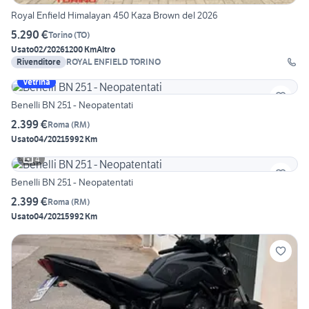
Royal Enfield Himalayan 450 Kaza Brown del 2026
5.290 €
Torino
(
TO
)
Usato
02/2026
1200 Km
Altro
Rivenditore
ROYAL ENFIELD TORINO
Vetrina
Benelli BN 251 - Neopatentati
2.399 €
Roma
(
RM
)
Usato
04/2021
5992 Km
4
Benelli BN 251 - Neopatentati
2.399 €
Roma
(
RM
)
Usato
04/2021
5992 Km