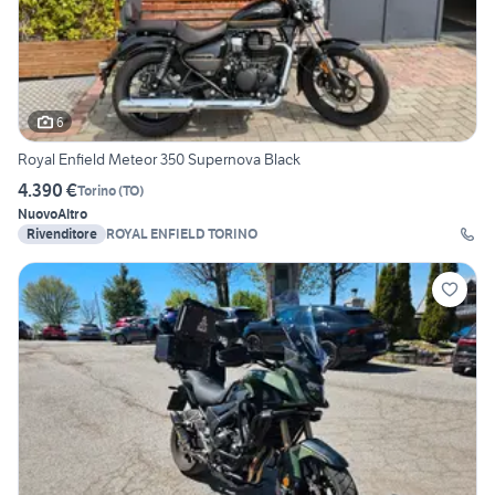
6
Royal Enfield Meteor 350 Supernova Black
4.390 €
Torino
(
TO
)
Nuovo
Altro
Rivenditore
ROYAL ENFIELD TORINO