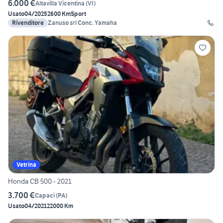
6.000 €
Altavilla Vicentina
(
VI
)
Usato
04/2025
2600 Km
Sport
Rivenditore
Zanuso srl Conc. Yamaha
Vetrina
Honda CB 500 - 2021
3.700 €
Capaci
(
PA
)
Usato
04/2021
22000 Km