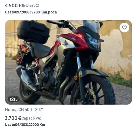
4.500 €
Brivio
(
LC
)
Usato
09/2006
39700 Km
Epoca
5
Honda CB 500 - 2021
3.700 €
Capaci
(
PA
)
Usato
04/2021
22000 Km