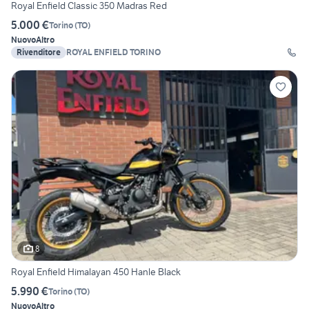
Royal Enfield Classic 350 Madras Red
5.000 €
Torino
(
TO
)
Nuovo
Altro
Rivenditore
ROYAL ENFIELD TORINO
8
Royal Enfield Himalayan 450 Hanle Black
5.990 €
Torino
(
TO
)
Nuovo
Altro