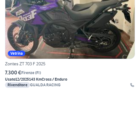
Vetrina
Zontes ZT 703 F 2025
7.300 €
Firenze
(
FI
)
Usato
12/2025
143 Km
Cross / Enduro
Rivenditore
GUALDA RACING