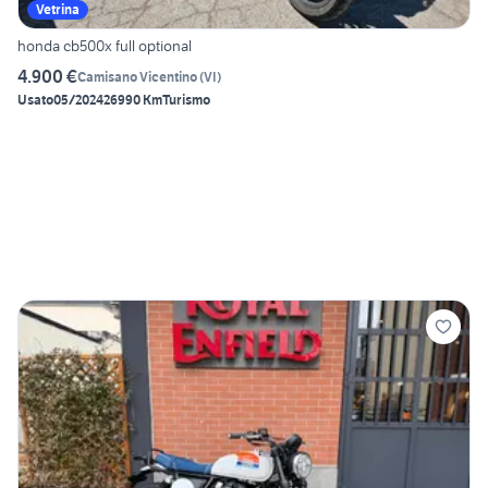
Vetrina
honda cb500x full optional
4.900 €
Camisano Vicentino
(
VI
)
Usato
05/2024
26990 Km
Turismo