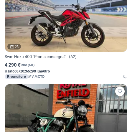
23
Swm Hoku 400 "Pronta consegna" - (A2)
4.290 €
Rho
(
MI
)
Usato
08/2026
5290 Km
Altro
Rivenditore
MV MOTO