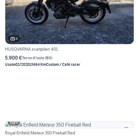
6
HUSQVARNA svartpilen 401
5.900 €
Terno d'Isola
(
BG
)
Usato
02/2020
13664 Km
Custom / Café racer
5
Royal Enfield Meteor 350 Fireball Red