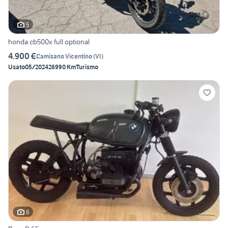
5
honda cb500x full optional
4.900 €
Camisano Vicentino
(
VI
)
Usato
05/2024
26990 Km
Turismo
6