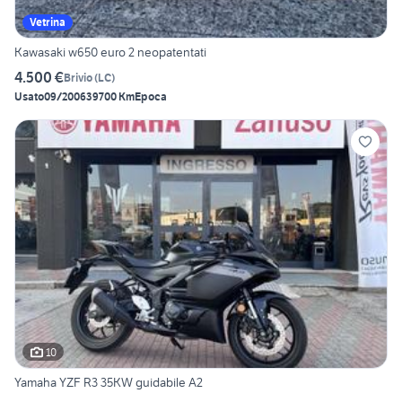
Vetrina
Kawasaki w650 euro 2 neopatentati
4.500 €
Brivio
(
LC
)
Usato
09/2006
39700 Km
Epoca
10
Yamaha YZF R3 35KW guidabile A2