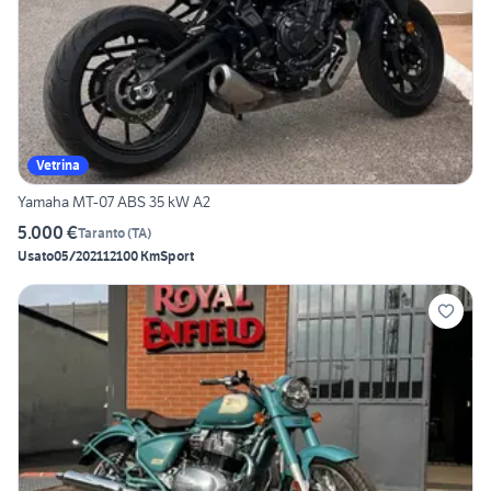
Vetrina
Yamaha MT-07 ABS 35 kW A2
5.000 €
Taranto
(
TA
)
Usato
05/2021
12100 Km
Sport