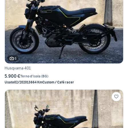
6
Husqvarna 401
5.900 €
Terno d'Isola
(
BG
)
Usato
02/2020
13664 Km
Custom / Café racer