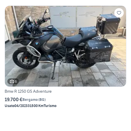
6
Bmw R 1250 GS Adventure
19.700 €
Bergamo
(
BG
)
Usato
04/2023
31500 Km
Turismo