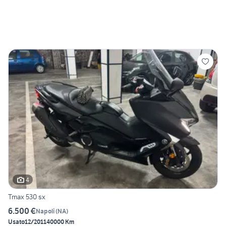
4
Tmax 530 sx
6.500 €
Napoli
(
NA
)
Usato
12/2011
40000 Km