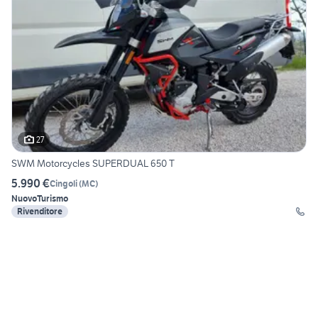
27
SWM Motorcycles SUPERDUAL 650 T
5.990 €
Cingoli
(
MC
)
Nuovo
Turismo
Rivenditore