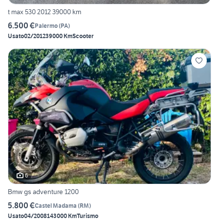
t max 530 2012 39000 km
6.500 €
Palermo
(
PA
)
Usato
02/2012
39000 Km
Scooter
6
Bmw gs adventure 1200
5.800 €
Castel Madama
(
RM
)
Usato
04/2008
143000 Km
Turismo