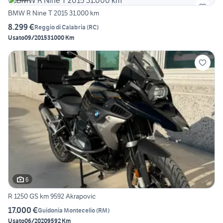
BMW R Nine T 2015 31.000 km
8.299 €
Reggio di Calabria
(
RC
)
Usato
09/2015
31000 Km
6
R 1250 GS km 9592 Akrapovic
17.000 €
Guidonia Montecelio
(
RM
)
Usato
06/2020
9592 Km