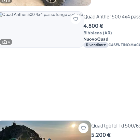
6
Quad Anther 500 4x4 pass
4.800 €
Bibbiena
(
AR
)
Nuovo
Quad
4
Rivenditore
CASENTINO MAC
Quad tgb fbf f-d 500/6
5.200 €