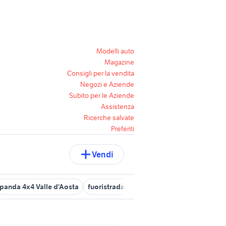
Modelli auto
Magazine
Consigli per la vendita
Negozi e Aziende
Subito per le Aziende
Assistenza
Ricerche salvate
Preferiti
Vendi
panda 4x4 Valle d'Aosta
fuoristrada 4x4 auto Liguria
bonetti us