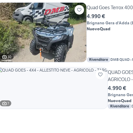
Quad Goes Terrox 40
4.990 €
Brignano Gera d'Adda
(
Nuovo
Quad
30
Rivenditore
DMB QUAD - Po
Cfmoto - Goe
QUAD GOES 
AGRICOLO -
4.990 €
Brignano Ge
Nuovo
Quad
7
Rivenditore