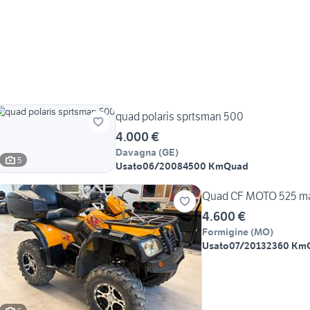
quad polaris sprtsman 500
4.000 €
Davagna
(
GE
)
5
Usato
06/2008
4500 Km
Quad
Quad CF MOTO 525 ma
4.600 €
Formigine
(
MO
)
Usato
07/2013
2360 Km