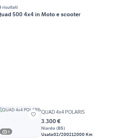
4 risultati
uad 500 4x4 in Moto e scooter
QUAD 4x4 POLARIS
3.300 €
Niardo
(
BS
)
6
Usato
02/2002
12000 Km