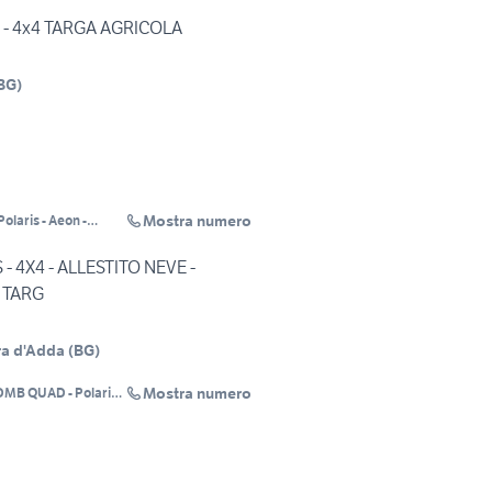
0 - 4x4 TARGA AGRICOLA
BG
)
Mostra numero
laris - Aeon -
s
- 4X4 - ALLESTITO NEVE -
 TARG
ra d'Adda
(
BG
)
Mostra numero
DMB QUAD - Polaris -
Aeon - Cfmoto - Goes