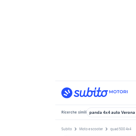
panda 4x4 auto Verona 
Ricerche
simili
Subito
Moto e scooter
quad 500 4x4