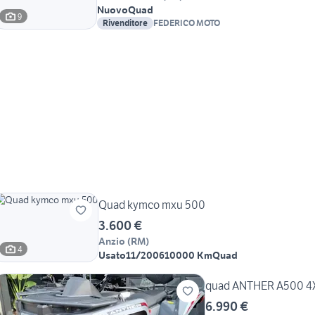
Nuovo
Quad
9
Rivenditore
FEDERICO MOTO
Quad kymco mxu 500
3.600 €
Anzio
(
RM
)
4
Usato
11/2006
10000 Km
Quad
quad ANTHER A500 4X4
6.990 €