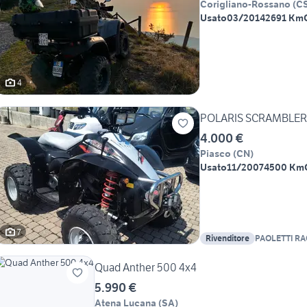
Corigliano-Rossano
(
C
Usato
03/2014
2691 Km
4
POLARIS SCRAMBLER
4.000 €
Piasco
(
CN
)
Usato
11/2007
4500 Km
7
Rivenditore
PAOLETTI RA
Quad Anther 500 4x4
5.990 €
Atena Lucana
(
SA
)