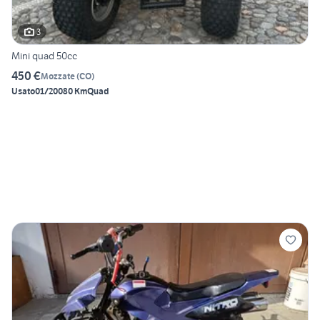
3
Mini quad 50cc
450 €
Mozzate
(
CO
)
Usato
01/2008
0 Km
Quad