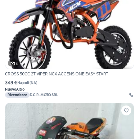
3
CROSS 50CC 2T VIPER NCX ACCENSIONE EASY START
349 €
Napoli
(
NA
)
Nuovo
Altro
Rivenditore
D.C.R. MOTO SRL