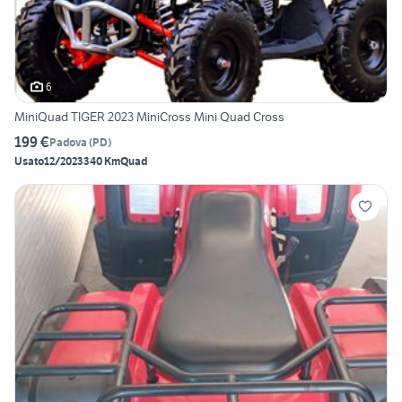
6
MiniQuad TIGER 2023 MiniCross Mini Quad Cross
199 €
Padova
(
PD
)
Usato
12/2023
340 Km
Quad