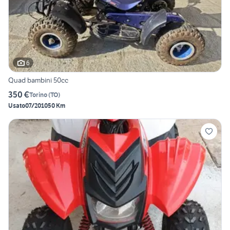
6
Quad bambini 50cc
350 €
Torino
(
TO
)
Usato
07/2010
50 Km