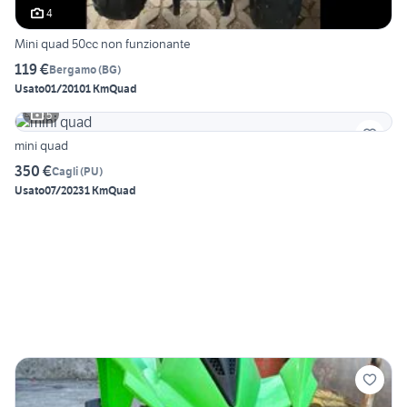
4
Mini quad 50cc non funzionante
119 €
Bergamo
(
BG
)
Usato
01/2010
1 Km
Quad
5
mini quad
350 €
Cagli
(
PU
)
Usato
07/2023
1 Km
Quad