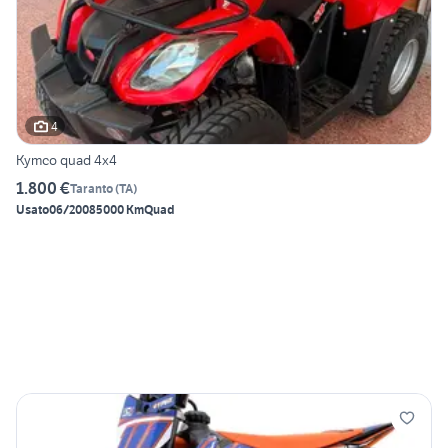
4
Kymco quad 4x4
1.800 €
Taranto
(
TA
)
Usato
06/2008
5000 Km
Quad