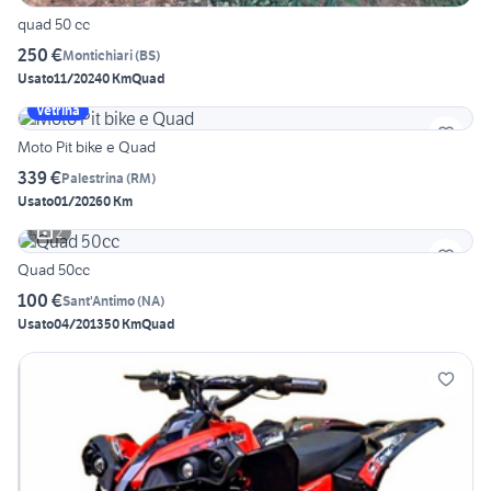
quad 50 cc
250 €
Montichiari
(
BS
)
Usato
11/2024
0 Km
Quad
Vetrina
Moto Pit bike e Quad
339 €
Palestrina
(
RM
)
Usato
01/2026
0 Km
2
Quad 50cc
100 €
Sant'Antimo
(
NA
)
Usato
04/2013
50 Km
Quad