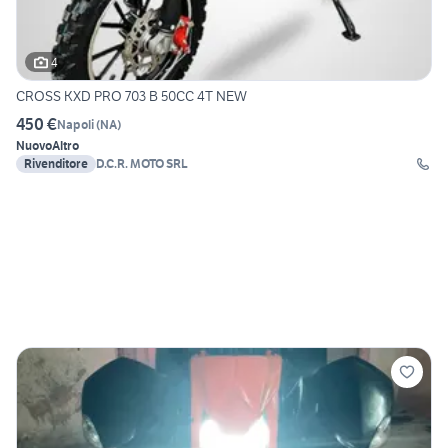
4
CROSS KXD PRO 703 B 50CC 4T NEW
450 €
Napoli
(
NA
)
Nuovo
Altro
Rivenditore
D.C.R. MOTO SRL