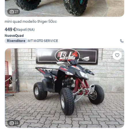
27
mini quad modello thiger 50cc
449 €
Napoli
(
NA
)
Nuovo
Quad
Rivenditore
MT MOTO SERVICE
14