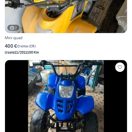
2
Mini quad
400 €
Crema
(
CR
)
Usato
11/2011
100 Km