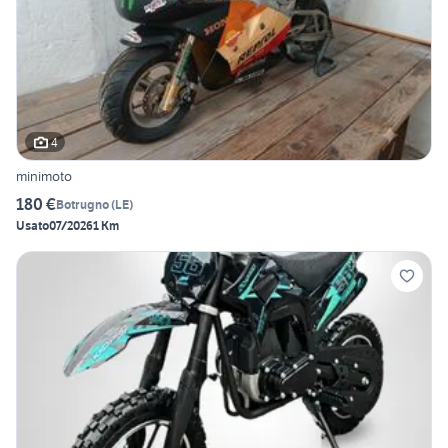
4
minimoto
180 €
Botrugno
(
LE
)
Usato
07/2026
1 Km