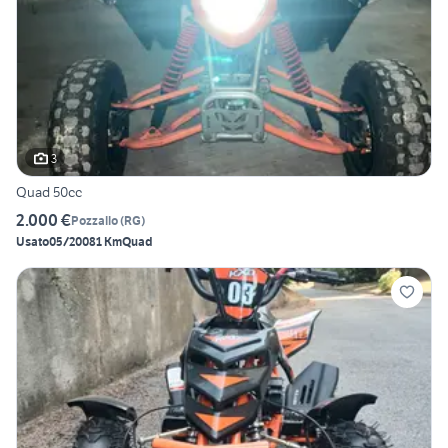
3
Quad 50cc
2.000 €
Pozzallo
(
RG
)
Usato
05/2008
1 Km
Quad