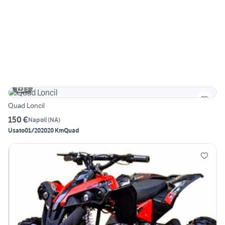
3
Quad Loncil
150 €
Napoli
(
NA
)
Usato
01/2020
20 Km
Quad