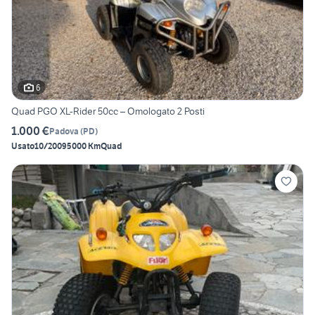
6
Quad PGO XL-Rider 50cc – Omologato 2 Posti
1.000 €
Padova
(
PD
)
Usato
10/2009
5000 Km
Quad