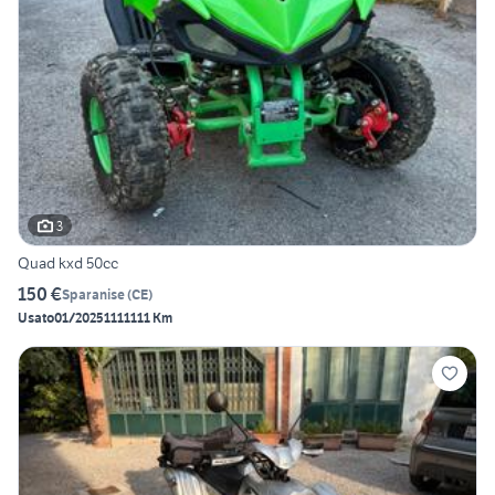
3
Quad kxd 50cc
150 €
Sparanise
(
CE
)
Usato
01/2025
1111111 Km