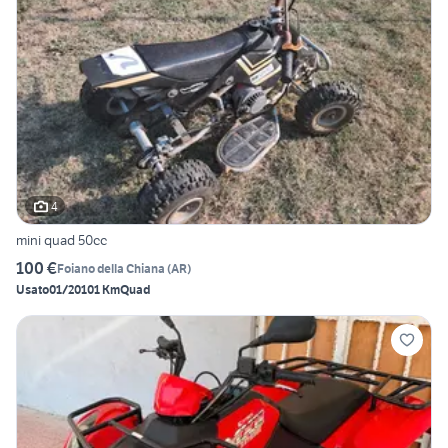
4
mini quad 50cc
100 €
Foiano della Chiana
(
AR
)
Usato
01/2010
1 Km
Quad