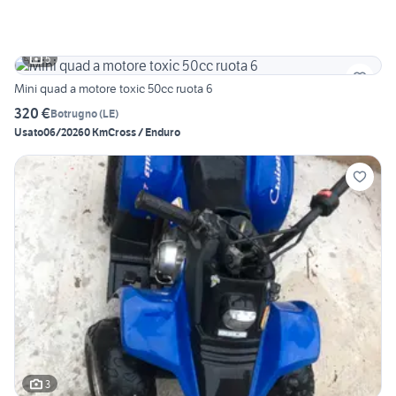
5
Mini quad a motore toxic 50cc ruota 6
320 €
Botrugno
(
LE
)
Usato
06/2026
0 Km
Cross / Enduro
3