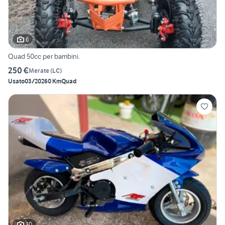
6
Quad 50cc per bambini.
250 €
Merate
(
LC
)
Usato
03/2026
0 Km
Quad
30