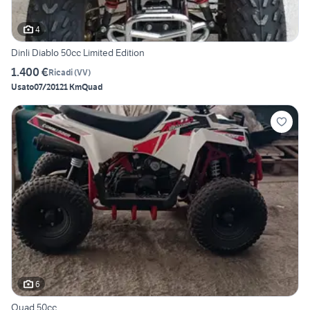
4
Dinli Diablo 50cc Limited Edition
1.400 €
Ricadi
(
VV
)
Usato
07/2012
1 Km
Quad
6
Quad 50cc