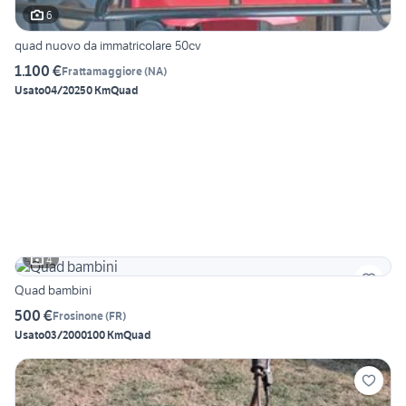
6
quad nuovo da immatricolare 50cv
1.100 €
Frattamaggiore
(
NA
)
Usato
04/2025
0 Km
Quad
4
Quad bambini
500 €
Frosinone
(
FR
)
Usato
03/2000
100 Km
Quad