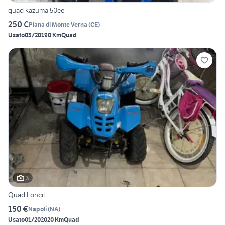
quad kazuma 50cc
250 €
Piana di Monte Verna
(
CE
)
Usato
03/2019
0 Km
Quad
3
Quad Loncil
150 €
Napoli
(
NA
)
Usato
01/2020
20 Km
Quad