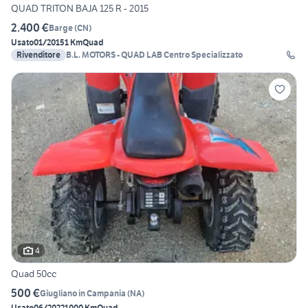
QUAD TRITON BAJA 125 R - 2015
2.400 €
Barge
(
CN
)
Usato
01/2015
1 Km
Quad
Rivenditore
B.L. MOTORS - QUAD LAB Centro Specializzato
4
Quad 50cc
500 €
Giugliano in Campania
(
NA
)
Usato
06/2022
1000 Km
Quad