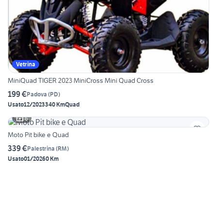
Vetrina
MiniQuad TIGER 2023 MiniCross Mini Quad Cross
199 €
Padova
(
PD
)
Usato
12/2023
340 Km
Quad
6
Moto Pit bike e Quad
339 €
Palestrina
(
RM
)
Usato
01/2026
0 Km