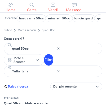
Home
Cerca
Vendi
Messaggi
husqvarna 50cc
minarelli 50cc
loncin quad
quad 
Ricerche
Subito
Moto e scooter
quad 50cc
Cosa cerchi?
Moto e
Filtri
Scooter
Salva ricerca
Dal più recente
171 risultati
Quad 50cc in Moto e scooter