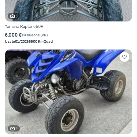
5
Yamaha Raptor 660R
6.000 €
Casaleone
(
VR
)
Usato
01/2026
5500 Km
Quad
4