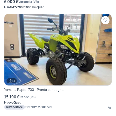
6.000 €
Veronella
(
VR
)
Usato
12/2005
1000 Km
Quad
3
Yamaha Raptor 700 - Pronta consegna
15.190 €
Rende
(
CS
)
Nuovo
Quad
Rivenditore
TRENDY MOTO SRL