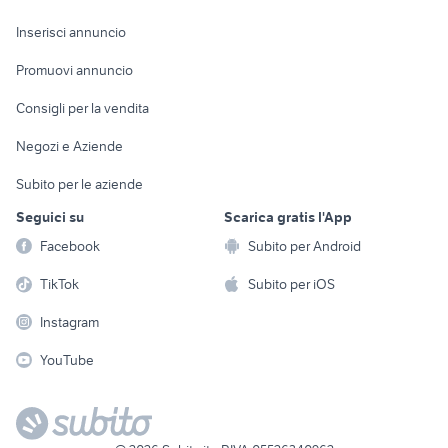
Arredamento e
Console e
Accessori per
Casalinghi
Inserisci annuncio
Videogiochi
animali
Elettrodomestici
Promuovi annuncio
Audio/Video
Musica e Film
Giardino e Fai da te
Consigli per la vendita
Fotografia
Libri e Riviste
Abbigliamento e
Negozi e Aziende
Telefonia
Strumenti Musicali
Accessori
Subito per le aziende
Sports
Tutto per i bambini
Seguici su
Scarica gratis l'App
Biciclette
Facebook
Subito per Android
Collezionismo
TikTok
Subito per iOS
Instagram
YouTube