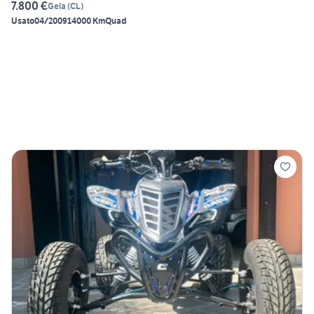
7.800 €
Gela
(
CL
)
Usato
04/2009
14000 Km
Quad