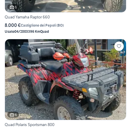
6
Quad Yamaha Raptor 660
8.000 €
Castiglione dei Pepoli
(
BO
)
Usato
04/2003
396 Km
Quad
6
Quad Polaris Sportsman 800