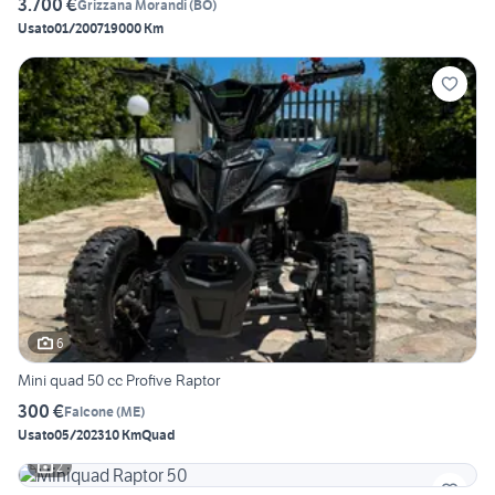
3.700 €
Grizzana Morandi
(
BO
)
Usato
01/2007
19000 Km
6
Mini quad 50 cc Profive Raptor
300 €
Falcone
(
ME
)
Usato
05/2023
10 Km
Quad
2