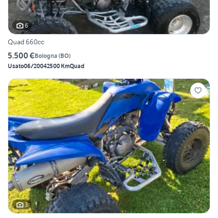
6
Quad 660cc
5.500 €
Bologna
(
BO
)
Usato
06/2004
2500 Km
Quad
3