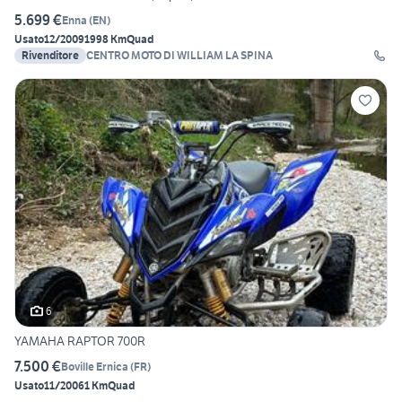
5.699 €
Enna
(
EN
)
Usato
12/2009
1998 Km
Quad
Rivenditore
CENTRO MOTO DI WILLIAM LA SPINA
6
YAMAHA RAPTOR 700R
7.500 €
Boville Ernica
(
FR
)
Usato
11/2006
1 Km
Quad