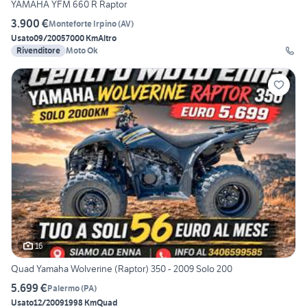
YAMAHA YFM 660 R Raptor
3.900 €
Monteforte Irpino
(
AV
)
Usato
09/2005
7000 Km
Altro
Rivenditore
Moto Ok
16
Quad Yamaha Wolverine (Raptor) 350 - 2009 Solo 200
5.699 €
Palermo
(
PA
)
Usato
12/2009
1998 Km
Quad