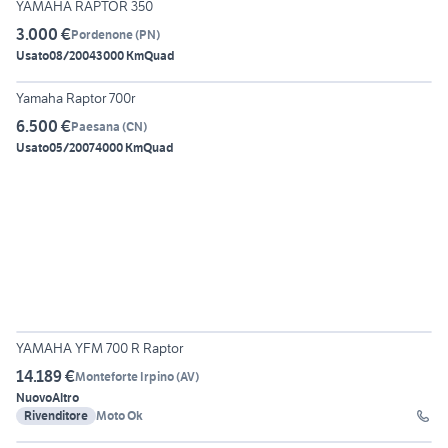
YAMAHA RAPTOR 350
3.000 €
Pordenone
(
PN
)
Usato
08/2004
3000 Km
Quad
4
Yamaha Raptor 700r
6.500 €
Paesana
(
CN
)
Usato
05/2007
4000 Km
Quad
5
YAMAHA YFM 700 R Raptor
14.189 €
Monteforte Irpino
(
AV
)
Nuovo
Altro
Rivenditore
Moto Ok