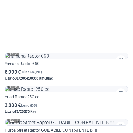
2
Yamaha Raptor 660
6.000 €
Tribano
(
PD
)
Usato
01/2004
10000 Km
Quad
6
quad Raptor 250 cc
3.800 €
Leno
(
BS
)
Usato
12/2007
0 Km
11
Hurba Street Raptor GUIDABILE CON PATENTE B !!!