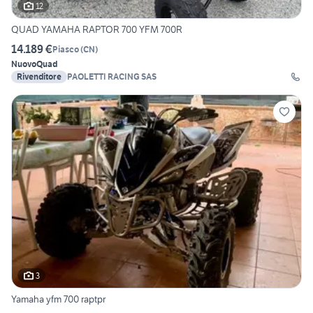
12
QUAD YAMAHA RAPTOR 700 YFM 700R
14.189 €
Piasco
(
CN
)
Nuovo
Quad
Rivenditore
PAOLETTI RACING SAS
3
Yamaha yfm 700 raptpr