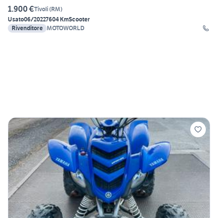
1.900 €
Tivoli
(
RM
)
Usato
06/2022
7604 Km
Scooter
Rivenditore
MOTOWORLD