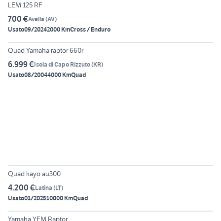
LEM 125 RF
700 €
Avella
(
AV
)
Usato
09/2024
2000 Km
Cross / Enduro
3
Quad Yamaha raptor 660r
6.999 €
Isola di Capo Rizzuto
(
KR
)
Usato
08/2004
4000 Km
Quad
4
Quad kayo au300
4.200 €
Latina
(
LT
)
Usato
01/2025
10000 Km
Quad
2
Yamaha YFM Raptor