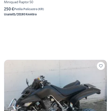
Miniquad Raptor 50
250 €
Petilia Policastro
(
KR
)
Usato
01/2019
0 Km
Altro