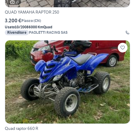
16
QUAD YAMAHA RAPTOR 250
3.200 €
Piasco
(
CN
)
Usato
10/2008
6000 Km
Quad
Rivenditore
PAOLETTI RACING SAS
Quad raptor 660 R