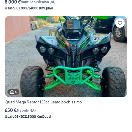
6.000 €
Valle San Nicolao
(
BI
)
Usato
08/2006
14000 Km
Quad
6
Quad Mega Raptor 125cc usato pochissimo
650 €
Napoli
(
NA
)
Usato
03/2021
5000 Km
Quad