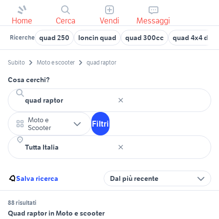
Home
Cerca
Vendi
Messaggi
quad 250
loncin quad
quad 300cc
quad 4x4 da l
Ricerche
Subito
Moto e scooter
quad raptor
Cosa cerchi?
Moto e
Filtri
Scooter
Salva ricerca
Dal più recente
88 risultati
Quad raptor in Moto e scooter