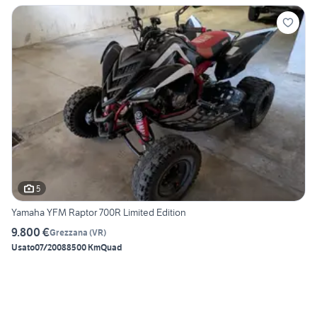
5
Yamaha YFM Raptor 700R Limited Edition
9.800 €
Grezzana
(
VR
)
Usato
07/2008
8500 Km
Quad