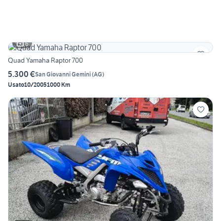
6
Quad Yamaha Raptor 700
5.300 €
San Giovanni Gemini
(
AG
)
Usato
10/2005
1000 Km