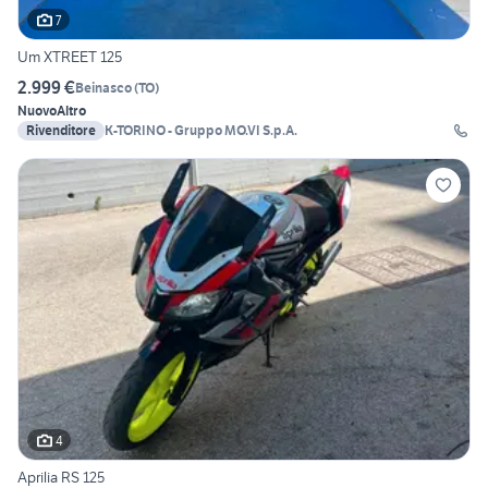
7
Um XTREET 125
2.999 €
Beinasco
(
TO
)
Nuovo
Altro
Rivenditore
K-TORINO - Gruppo MO.VI S.p.A.
4
Aprilia RS 125