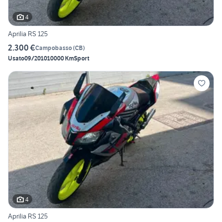
4
Aprilia RS 125
2.300 €
Campobasso
(
CB
)
Usato
09/2010
10000 Km
Sport
4
Aprilia RS 125