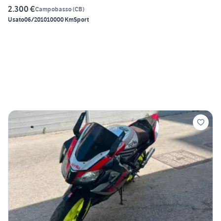
2.300 €
Campobasso
(
CB
)
Usato
06/2010
10000 Km
Sport