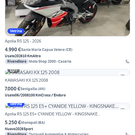
Vetrina
Aprilia RS 125 - 2026
4.990 €
Santa Maria Capua Vetere
(
CE
)
Usato
2026
10 Km
Altro
Rivenditore
Moto Shop 2000 - Caserta
6
KAWASAKI KX 125 2008
7.000 €
Senigallia
(
AN
)
Usato
06/2008
100 Km
Cross / Enduro
Vetrina
Aprilia RS 125 E5+ CYANIDE YELLOW - KINGSNAKE...
5.250 €
Monopoli
(
BA
)
Nuovo
2026
Sport
Rivenditore
Tartarelli Automotive & Motorcycles