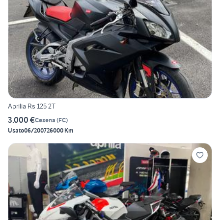
Aprilia Rs 125 2T
3.000 €
Cesena
(
FC
)
Usato
06/2007
26000 Km