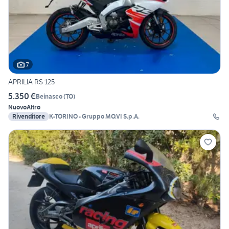
7
APRILIA RS 125
5.350 €
Beinasco
(
TO
)
Nuovo
Altro
Rivenditore
K-TORINO - Gruppo MO.VI S.p.A.