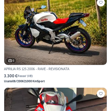
6
APRILIA RS 125 2006 - RAVE - REVISIONATA
3.300 €
Fosso'
(
VE
)
Usato
08/2006
21000 Km
Sport