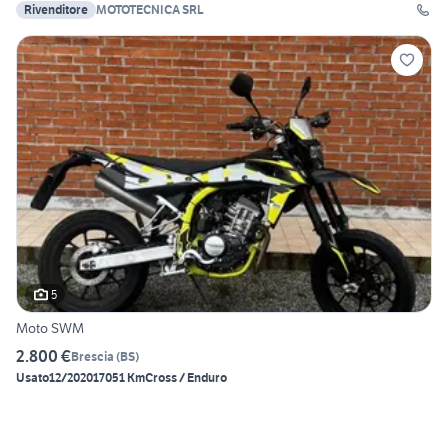
Rivenditore
MOTOTECNICA SRL
5
Moto SWM
2.800 €
Brescia
(
BS
)
Usato
12/2020
17051 Km
Cross / Enduro