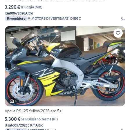
3.290 €
Triuggio
(
MB
)
Km0
06/2026
Altro
Rivenditore
V-MOTORS DI VERTEMATI DIEGO
4
Aprilia RS 125 Yellow 2026 ero 5+
5.300 €
San Giuliano Terme
(
PI
)
Usato
05/2026
3 Km
Altro