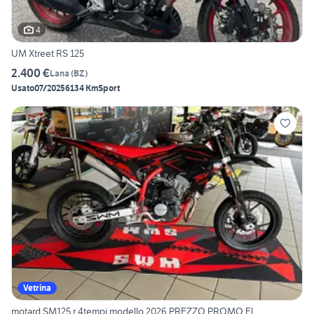
4
UM Xtreet RS 125
2.400 €
Lana
(
BZ
)
Usato
07/2025
6134 Km
Sport
Vetrina
motard SM125 r 4tempi modello 2026 PREZZO PROMO FI