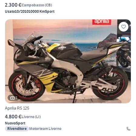
2.300 €
Campobasso
(
CB
)
Usato
10/2010
10000 Km
Sport
7
Aprilia RS 125
4.800 €
Livorno
(
LI
)
Nuovo
Sport
Rivenditore
Motorteam Livorno