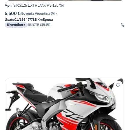
Aprilia RS125 EXTREMA RS 125 '94
6.600 €
Noventa Vicentina
(
VI
)
Usato
01/1994
27735 Km
Epoca
Rivenditore
RUOTE CELERI