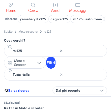
Home
Cerca
Vendi
Messaggi
yamaha yzf r125
cagiva 125
sh 125 usato roma
kt
Ricerche
Subito
Moto e scooter
rs 125
Cosa cerchi?
Moto e
Filtri
Scooter
Salva ricerca
Dal più recente
611 risultati
Rs 125 in Moto e scooter