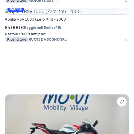
Rivenditore
MOTORTEAM s.r.l
Vetrina
Aprilia RSV 1000 (Zero Km) - 2000
85.000 €
Reggio nell'Emilia
(
RE
)
Usato
01/2000
1 Km
Sport
Rivenditore
RUOTE DA SOGNO SRL