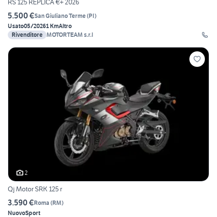
RS 125 REPLICA €+ 2026
5.500 €
San Giuliano Terme
(
PI
)
Usato
05/2026
1 Km
Altro
Rivenditore
MOTORTEAM s.r.l
2
Qj Motor SRK 125 r
3.590 €
Roma
(
RM
)
Nuovo
Sport