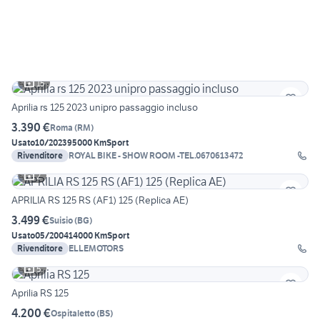
15
Aprilia rs 125 2023 unipro passaggio incluso
3.390 €
Roma
(
RM
)
Usato
10/2023
95000 Km
Sport
Rivenditore
ROYAL BIKE - SHOW ROOM -TEL.0670613472
2
APRILIA RS 125 RS (AF1) 125 (Replica AE)
3.499 €
Suisio
(
BG
)
Usato
05/2004
14000 Km
Sport
Rivenditore
ELLEMOTORS
5
Aprilia RS 125
4.200 €
Ospitaletto
(
BS
)