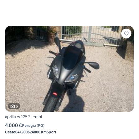
6
aprilia rs 125 2 tempi
4.000 €
Perugia
(
PG
)
Usato
04/2006
24000 Km
Sport