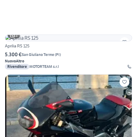
3
Aprilia RS 125
5.300 €
San Giuliano Terme
(
PI
)
Nuovo
Altro
Rivenditore
MOTORTEAM s.r.l