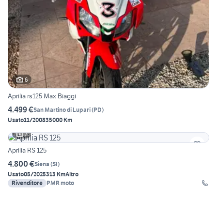
6
Aprilia rs125 Max Biaggi
4.499 €
San Martino di Lupari
(
PD
)
Usato
11/2008
35000 Km
7
Aprilia RS 125
4.800 €
Siena
(
SI
)
Usato
05/2025
313 Km
Altro
Rivenditore
PMR moto