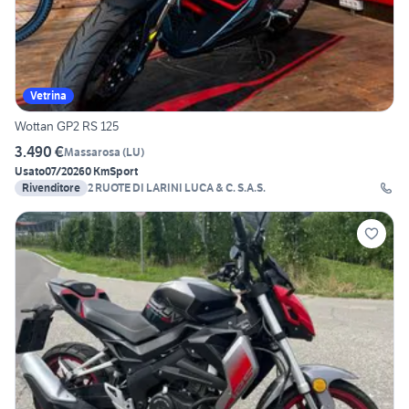
Vetrina
Wottan GP2 RS 125
3.490 €
Massarosa
(
LU
)
Usato
07/2026
0 Km
Sport
Rivenditore
2 RUOTE DI LARINI LUCA & C. S.A.S.