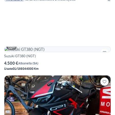
6
Suzuki GT380 (NGT)
4.500 €
Albanella
(
SA
)
Usato
01/1980
44000 Km