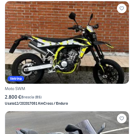
Vetrina
Moto SWM
2.800 €
Brescia
(
BS
)
Usato
12/2020
17051 Km
Cross / Enduro