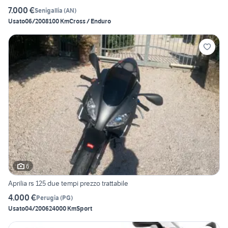
7.000 €
Senigallia
(
AN
)
Usato
06/2008
100 Km
Cross / Enduro
6
Aprilia rs 125 due tempi prezzo trattabile
4.000 €
Perugia
(
PG
)
Usato
04/2006
24000 Km
Sport