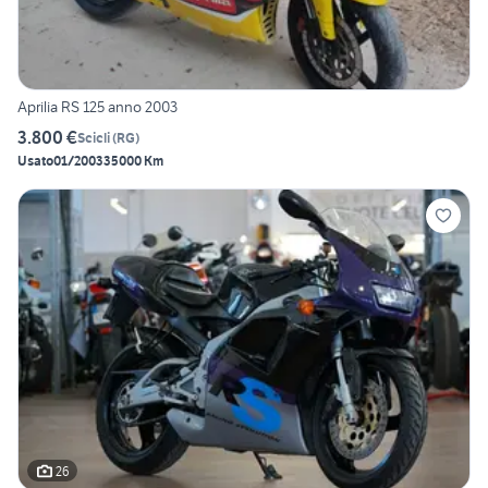
Aprilia RS 125 anno 2003
3.800 €
Scicli
(
RG
)
Usato
01/2003
35000 Km
26