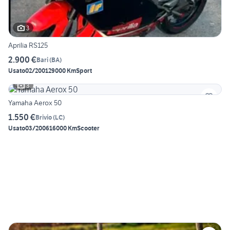
3
Aprilia RS125
2.900 €
Bari
(
BA
)
Usato
02/2001
29000 Km
Sport
3
Yamaha Aerox 50
1.550 €
Brivio
(
LC
)
Usato
03/2006
16000 Km
Scooter