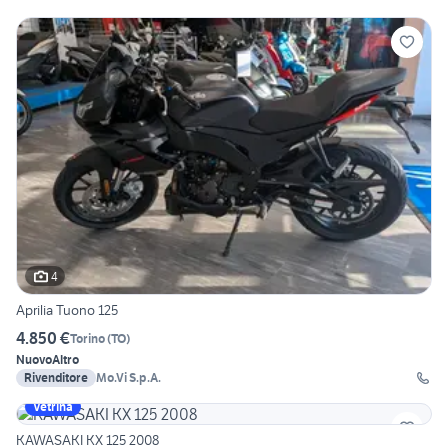
4
Aprilia Tuono 125
4.850 €
Torino
(
TO
)
Nuovo
Altro
Rivenditore
Mo.Vi S.p.A.
Vetrina
KAWASAKI KX 125 2008