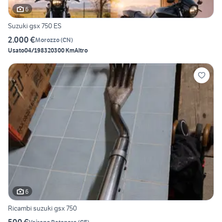
6
Suzuki gsx 750 ES
2.000 €
Morozzo
(
CN
)
Usato
04/1983
20300 Km
Altro
6
Ricambi suzuki gsx 750