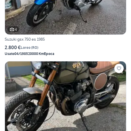
4
Suzuki gsx 750 es 1985
2.800 €
Loreo
(
RO
)
Usato
04/1985
20000 Km
Epoca