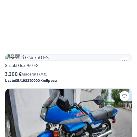
5
Suzuki Gsx 750 ES
3.200 €
Macerata
(
MC
)
Usato
05/1983
20000 Km
Epoca