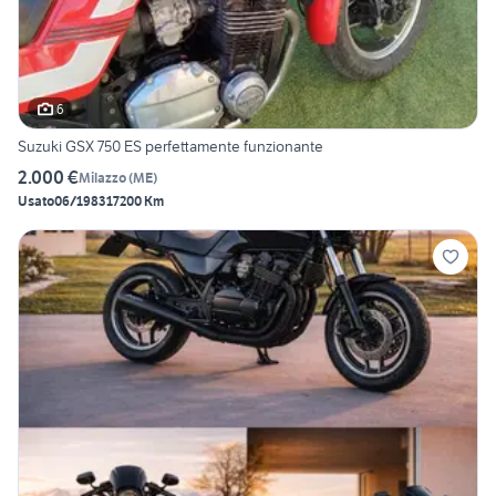
6
Suzuki GSX 750 ES perfettamente funzionante
2.000 €
Milazzo
(
ME
)
Usato
06/1983
17200 Km