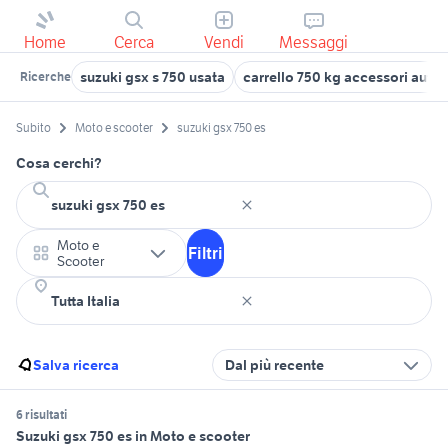
Home
Cerca
Vendi
Messaggi
suzuki gsx s 750 usata
carrello 750 kg accessori auto
Ricerche
Subito
Moto e scooter
suzuki gsx 750 es
Cosa cerchi?
Moto e
Filtri
Scooter
Salva ricerca
Dal più recente
6 risultati
Suzuki gsx 750 es in Moto e scooter