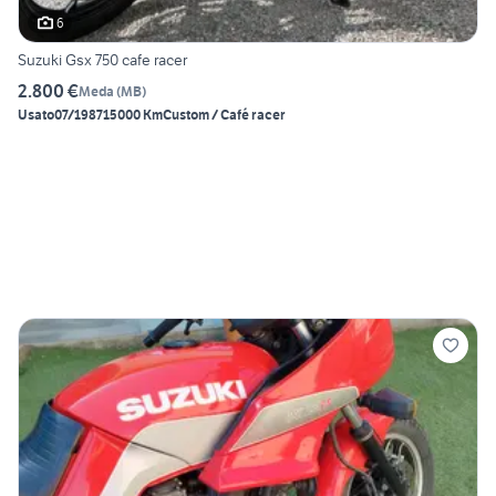
6
Suzuki Gsx 750 cafe racer
2.800 €
Meda
(
MB
)
Usato
07/1987
15000 Km
Custom / Café racer