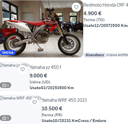
Redmoto Honda CRF 
4.900 €
Torino
(
TO
)
Usato
12/2007
2500 Km
Vetrina
Rivenditore
VIGNA MOTO
Yamaha yz 450 f
9.000 €
Udine
(
UD
)
6
Usato
02/2025
1500 Km
Yamaha WRF 450 2023
10.500 €
Parma
(
PR
)
5
Usato
10/2023
1 Km
Cross / Enduro