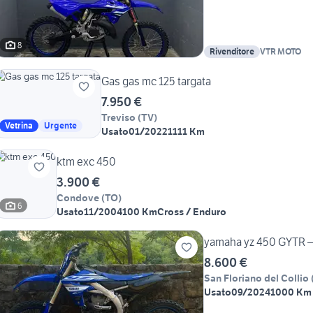
8
Rivenditore
VTR MOTO
Gas gas mc 125 targata
7.950 €
Treviso
(
TV
)
Vetrina
Urgente
Usato
01/2022
1111 Km
ktm exc 450
3.900 €
Condove
(
TO
)
6
Usato
11/2004
100 Km
Cross / Enduro
yamaha yz 450 GYTR – T
8.600 €
San Floriano del Collio
Usato
09/2024
1000 Km