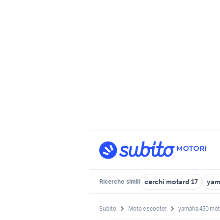
cerchi motard 17
yam
Ricerche
simili
Subito
Moto e scooter
yamaha 450 mot