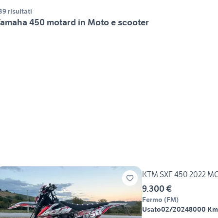
39 risultati
amaha 450 motard in Moto e scooter
KTM SXF 450 2022 M
9.300 €
Fermo
(
FM
)
Usato
02/2024
8000 Km