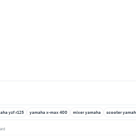
aha yzf r125
yamaha x-max 400
mixer yamaha
scooter yamah
ard