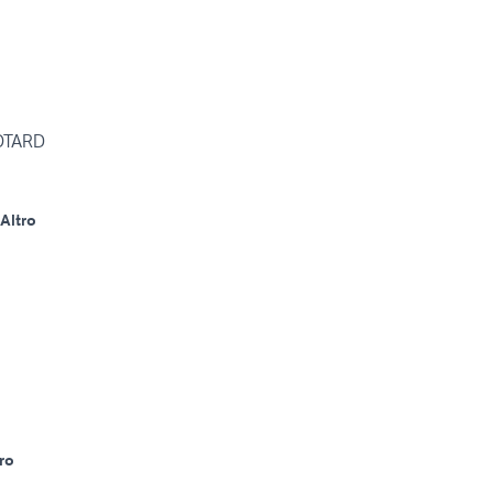
OTARD
Altro
ro