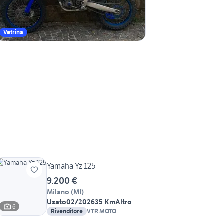
Vetrina
Yamaha Yz 125
9.200 €
Milano
(
MI
)
Usato
02/2026
35 Km
Altro
6
Rivenditore
VTR MOTO