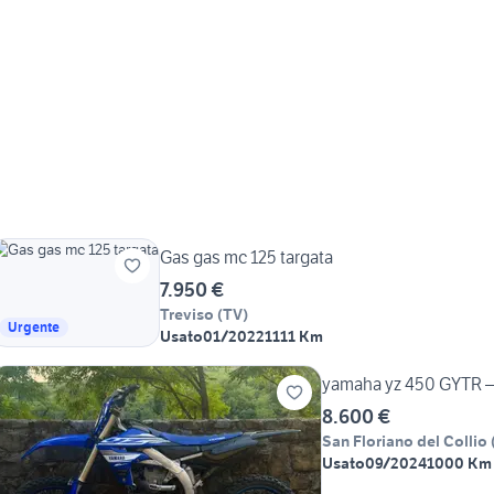
Gas gas mc 125 targata
7.950 €
Treviso
(
TV
)
Urgente
Usato
01/2022
1111 Km
yamaha yz 450 GYTR – T
8.600 €
San Floriano del Collio
Usato
09/2024
1000 Km