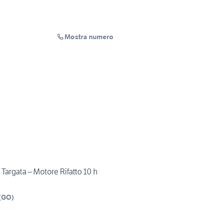
Mostra numero
argata – Motore Rifatto 10 h
(
GO
)