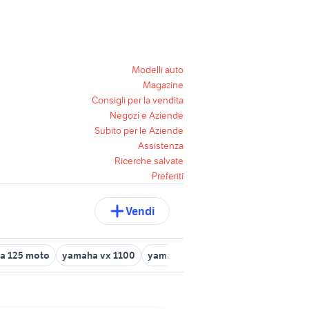
Modelli auto
Magazine
Consigli per la vendita
Negozi e Aziende
Subito per le Aziende
Assistenza
Ricerche salvate
Preferiti
Vendi
a 125 moto
yamaha vx 1100
yamaha clavinova
yamaha mt 03