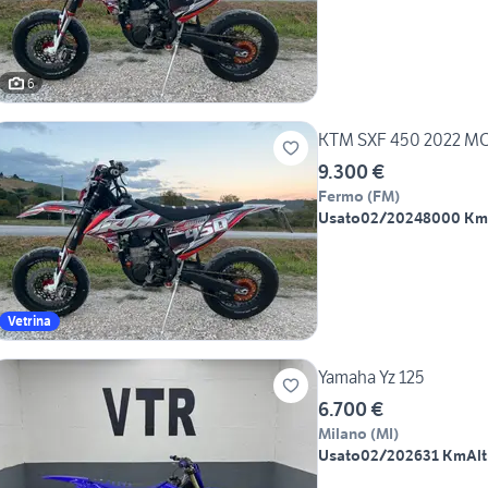
6
KTM SXF 450 2022 M
9.300 €
Fermo
(
FM
)
Usato
02/2024
8000 Km
Vetrina
Yamaha Yz 125
6.700 €
Milano
(
MI
)
Usato
02/2026
31 Km
Alt