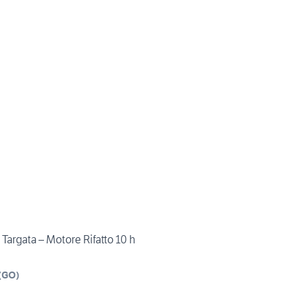
argata – Motore Rifatto 10 h
(
GO
)