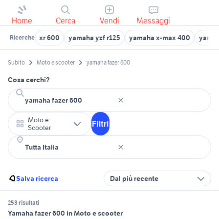
Home
Cerca
Vendi
Messaggi
xr 600
yamaha yzf r125
yamaha x-max 400
yamah
Ricerche
Subito
Moto e scooter
yamaha fazer 600
Cosa cerchi?
Moto e
Filtri
Scooter
Salva ricerca
Dal più recente
253 risultati
Yamaha fazer 600 in Moto e scooter