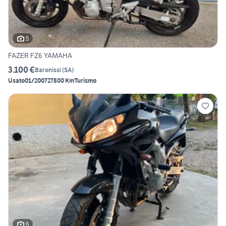
5
FAZER FZ6 YAMAHA
3.100 €
Baronissi
(
SA
)
Usato
01/2007
27800 Km
Turismo
6