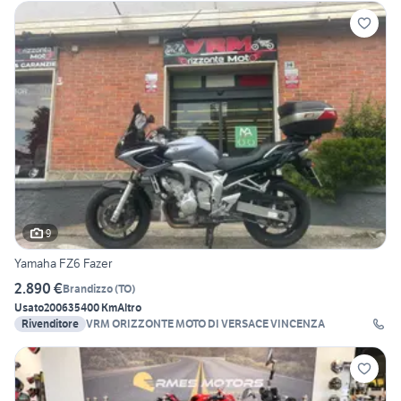
9
Yamaha FZ6 Fazer
2.890 €
Brandizzo
(
TO
)
Usato
2006
35400 Km
Altro
Rivenditore
VRM ORIZZONTE MOTO DI VERSACE VINCENZA