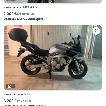
Yamaha fazer 600 2006
2.000 €
Cremona
(
CR
)
Usato
05/2006
73000 Km
Sport
3
Yamaha Fazer 600
3.200 €
Chieti
(
CH
)
Usato
08/2006
25800 Km
Turismo