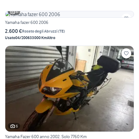
6
Yamaha fazer 600 2006
2.600 €
Roseto degli Abruzzi
(
TE
)
Usato
04/2006
33000 Km
Altro
6
Yamaha Fazer 600 anno 2002. Solo 7760 Km