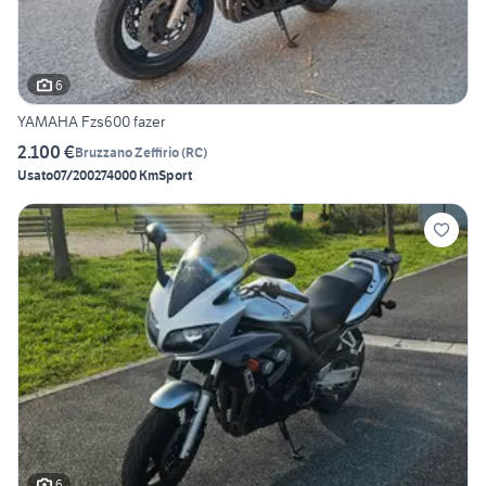
6
YAMAHA Fzs600 fazer
2.100 €
Bruzzano Zeffirio
(
RC
)
Usato
07/2002
74000 Km
Sport
6