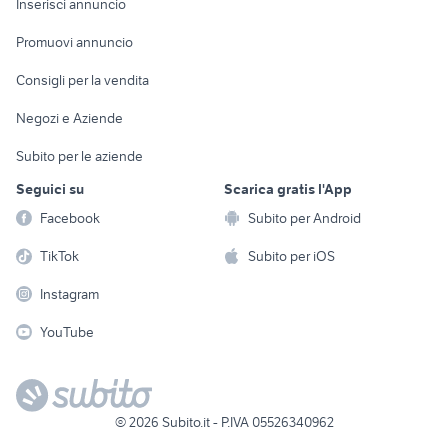
Casalinghi
Inserisci annuncio
Videogiochi
animali
Elettrodomestici
Promuovi annuncio
Audio/Video
Musica e Film
Giardino e Fai da te
Consigli per la vendita
Fotografia
Libri e Riviste
Abbigliamento e
Negozi e Aziende
Telefonia
Strumenti Musicali
Accessori
Subito per le aziende
Sports
Tutto per i bambini
Seguici su
Scarica gratis l'App
Biciclette
Facebook
Subito per Android
Collezionismo
TikTok
Subito per iOS
Instagram
YouTube
©
2026
Subito.it - P.IVA 05526340962