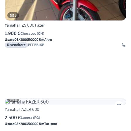
3
Yamaha FZS 600 Fazer
1.900 €
Cherasco
(
CN
)
Usato
06/2000
50000 Km
Altro
Rivenditore
EFFEBIKE
6
Yamaha FAZER 600
2.500 €
Lucera
(
FG
)
Usato
08/2003
50000 Km
Turismo