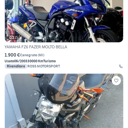
15
YAMAHA FZ6 FAZER MOLTO BELLA
1.900 €
Canegrate
(
MI
)
Usato
06/2003
30000 Km
Turismo
Rivenditore
ROSS MOTORSPORT