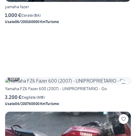
yamaha fazer
1.000 €
Corato
(
BA
)
Usato
06/2001
60000 Km
Turismo
6
Yamaha FZ6 Fazer 600 (2007) - UNIPROPRIETARIO - Go
3.200 €
Cogliate
(
MB
)
Usato
04/2007
60500 Km
Turismo