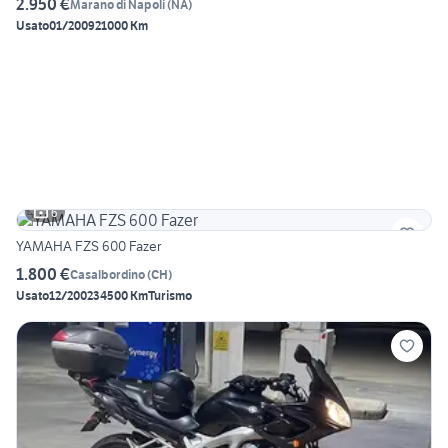
2.950 €
Marano di Napoli
(
NA
)
Usato
01/2009
21000 Km
6
YAMAHA FZS 600 Fazer
1.800 €
Casalbordino
(
CH
)
Usato
12/2002
34500 Km
Turismo