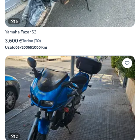
5
Yamaha Fazer S2
3.600 €
Torino
(
TO
)
Usato
06/2006
51000 Km
2