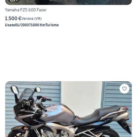
Yamaha FZS 600 Fazer
1.500 €
Verona
(
VR
)
Usato
01/2003
71000 Km
Turismo