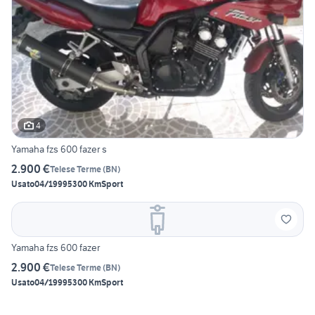
4
Yamaha fzs 600 fazer s
2.900 €
Telese Terme
(
BN
)
Usato
04/1999
5300 Km
Sport
Yamaha fzs 600 fazer
2.900 €
Telese Terme
(
BN
)
Usato
04/1999
5300 Km
Sport