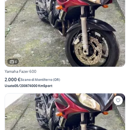
4
Yamaha Fazer 600
2.000 €
Scano di Montiferro
(
OR
)
Usato
05/2006
74000 Km
Sport