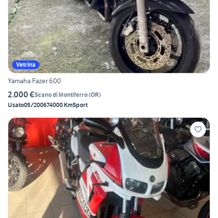
Vetrina
Yamaha Fazer 600
2.000 €
Scano di Montiferro
(
OR
)
Usato
05/2006
74000 Km
Sport