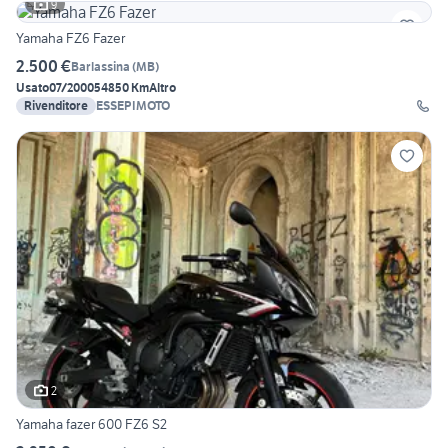
9
Yamaha FZ6 Fazer
2.500 €
Barlassina
(
MB
)
Usato
07/2000
54850 Km
Altro
Rivenditore
ESSEPIMOTO
2
Yamaha fazer 600 FZ6 S2