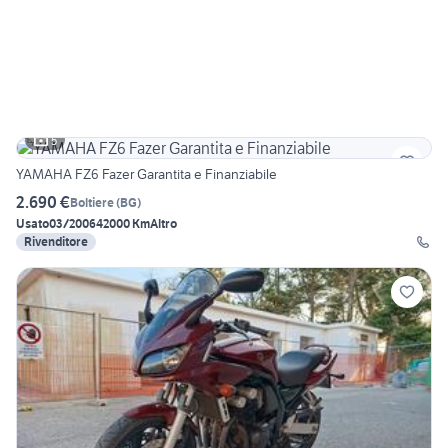
5
YAMAHA FZ6 Fazer Garantita e Finanziabile
2.690 €
Boltiere
(
BG
)
Usato
03/2006
42000 Km
Altro
Rivenditore