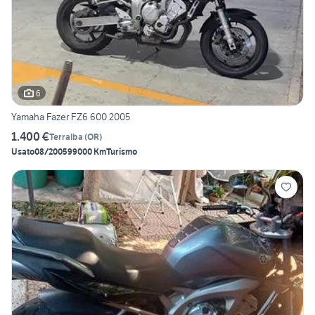
6
Yamaha Fazer FZ6 600 2005
1.400 €
Terralba
(
OR
)
Usato
08/2005
99000 Km
Turismo