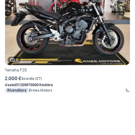
11
Yamaha FZ6
2.000 €
Scordia
(
CT
)
Usato
07/2009
70000 Km
Altro
Rivenditore
Ermes Motors