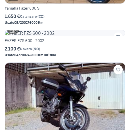
Yamaha Fazer 600 S
1.650 €
Catanzaro
(
CZ
)
Usato
05/2002
76000 Km
5
FAZER FZS 600 - 2002
2.100 €
Novara
(
NO
)
Usato
04/2002
42800 Km
Turismo