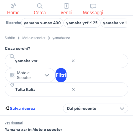
Home
Cerca
Vendi
Messaggi
yamaha x-max 400
yamaha yzf r125
yamaha vx 110
Ricerche
Subito
Moto e scooter
yamaha xsr
Cosa cerchi?
Moto e
Filtri
Scooter
Salva ricerca
Dal più recente
711 risultati
Yamaha xsr in Moto e scooter