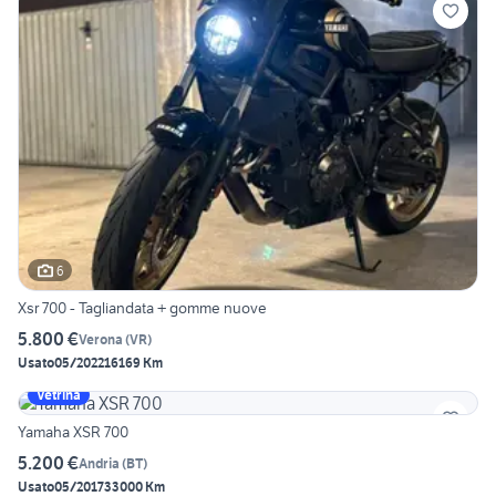
6
Xsr 700 - Tagliandata + gomme nuove
5.800 €
Verona
(
VR
)
Usato
05/2022
16169 Km
Vetrina
Yamaha XSR 700
5.200 €
Andria
(
BT
)
Usato
05/2017
33000 Km