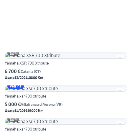
6
Yamaha XSR 700 Xtribute
6.700 €
Catania
(
CT
)
Usato
12/2021
10800 Km
Vetrina
Yamaha xsr 700 xtribute
5.000 €
Villafranca di Verona
(
VR
)
Usato
11/2019
19000 Km
6
Yamaha xsr 700 xtribute