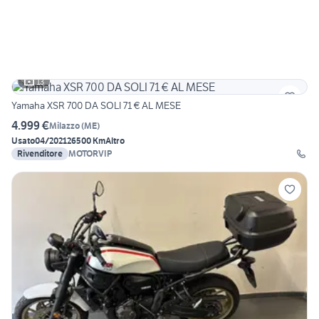
13
Yamaha XSR 700 DA SOLI 71 € AL MESE
4.999 €
Milazzo
(
ME
)
Usato
04/2021
26500 Km
Altro
Rivenditore
MOTORVIP