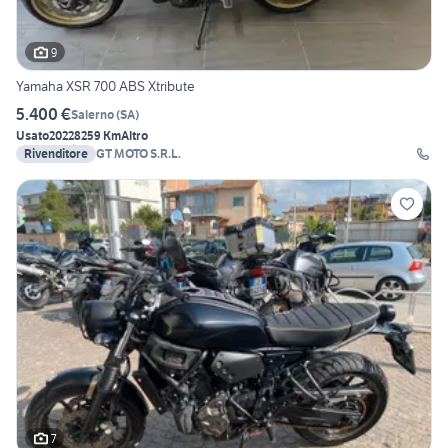
9
Yamaha XSR 700 ABS Xtribute
5.400 €
Salerno
(
SA
)
Usato
2022
8259 Km
Altro
Rivenditore
GT MOTO S.R.L.
7