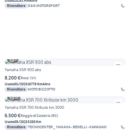
Usato
2025
1 Km
Altro
Rivenditore
D&G MOTORSPORT
7
Yamaha XSR 900 abs
8.200 €
Rosa'
(
VI
)
Usato
01/2023
16778 Km
Altro
Rivenditore
MOTO BIZZOTTO
19
Yamaha XSR 700 Xtribute km 3000
6.500 €
Reggio di Calabria
(
RC
)
Usato
05/2023
3200 Km
Rivenditore
TECNOCENTER _ YAMAHA - BENELLI - KAWASAKI