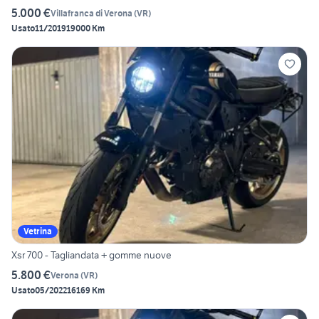
5.000 €
Villafranca di Verona
(
VR
)
Usato
11/2019
19000 Km
Vetrina
Xsr 700 - Tagliandata + gomme nuove
5.800 €
Verona
(
VR
)
Usato
05/2022
16169 Km