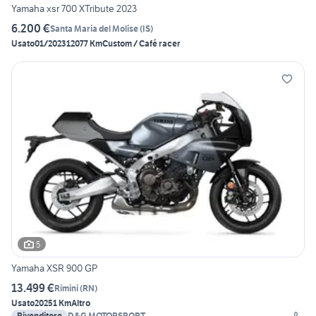
Yamaha xsr 700 XTribute 2023
6.200 €
Santa Maria del Molise
(
IS
)
Usato
01/2023
12077 Km
Custom / Café racer
5
Yamaha XSR 900 GP
13.499 €
Rimini
(
RN
)
Usato
2025
1 Km
Altro
Rivenditore
D&G MOTORSPORT