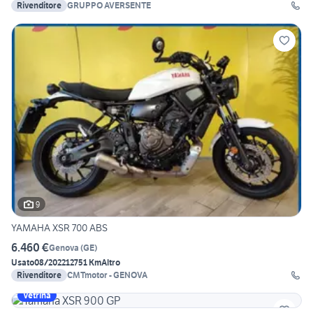
Rivenditore
GRUPPO AVERSENTE
9
YAMAHA XSR 700 ABS
6.460 €
Genova
(
GE
)
Usato
08/2022
12751 Km
Altro
Rivenditore
CMTmotor - GENOVA
Vetrina