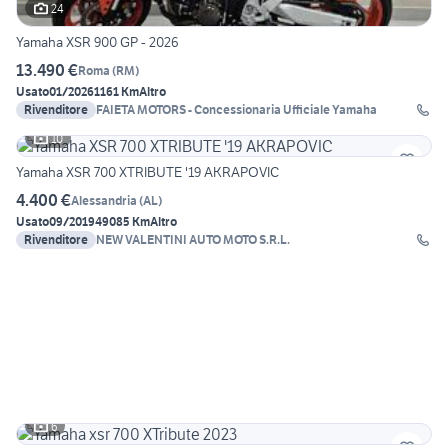
24
Yamaha XSR 900 GP - 2026
13.490 €
Roma
(
RM
)
Usato
01/2026
1161 Km
Altro
Rivenditore
FAIETA MOTORS - Concessionaria Ufficiale Yamaha
10
Yamaha XSR 700 XTRIBUTE '19 AKRAPOVIC
4.400 €
Alessandria
(
AL
)
Usato
09/2019
49085 Km
Altro
Rivenditore
NEW VALENTINI AUTO MOTO S.R.L.
6