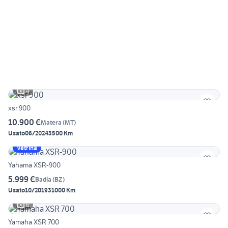
4
xsr 900
10.900 €
Matera
(
MT
)
Usato
06/2024
3500 Km
Vetrina
Yahama XSR-900
5.999 €
Badia
(
BZ
)
Usato
10/2019
31000 Km
6
Yamaha XSR 700