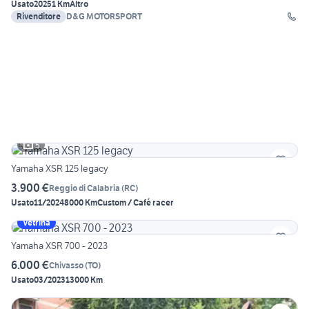
Usato
2025
1 Km
Altro
Rivenditore
D&G MOTORSPORT
5
Yamaha XSR 125 legacy
3.900 €
Reggio di Calabria
(
RC
)
Usato
11/2024
8000 Km
Custom / Café racer
Vetrina
Yamaha XSR 700 - 2023
6.000 €
Chivasso
(
TO
)
Usato
03/2023
13000 Km