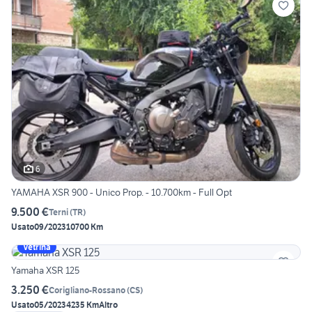
6
YAMAHA XSR 900 - Unico Prop. - 10.700km - Full Opt
9.500 €
Terni
(
TR
)
Usato
09/2023
10700 Km
Vetrina
Yamaha XSR 125
3.250 €
Corigliano-Rossano
(
CS
)
Usato
05/2023
4235 Km
Altro