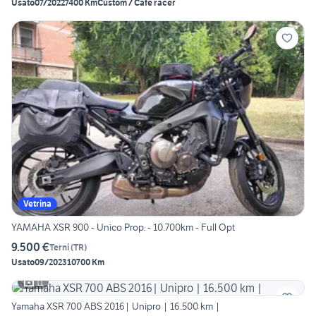
Usato
07/2022
7400 Km
Custom / Café racer
Vetrina
YAMAHA XSR 900 - Unico Prop. - 10.700km - Full Opt
9.500 €
Terni
(
TR
)
Usato
09/2023
10700 Km
11
Yamaha XSR 700 ABS 2016| Unipro | 16.500 km |