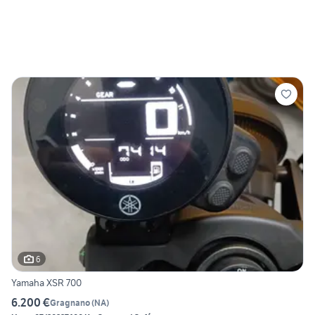
6
Yamaha XSR 700
6.200 €
Gragnano
(
NA
)