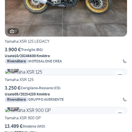
7
Yamaha XSR 125 LEGACY
3.900 €
Treviglio
(
BG
)
Usato
10/2024
6600 Km
Altro
Rivenditore
MOTOSALONE CREA
7
Yamaha XSR 125
3.250 €
Corigliano-Rossano
(
CS
)
Usato
05/2023
4235 Km
Altro
Rivenditore
GRUPPO AVERSENTE
5
Yamaha XSR 900 GP
13.499 €
Modena
(
MO
)