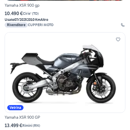
Yamaha XSR 900 gp
10.490 €
Cirie'
(
TO
)
Usato
07/2025
2010 Km
Altro
Rivenditore
CUPPERI MOTO
Vetrina
Yamaha XSR 900 GP
13.499 €
Rimini
(
RN
)