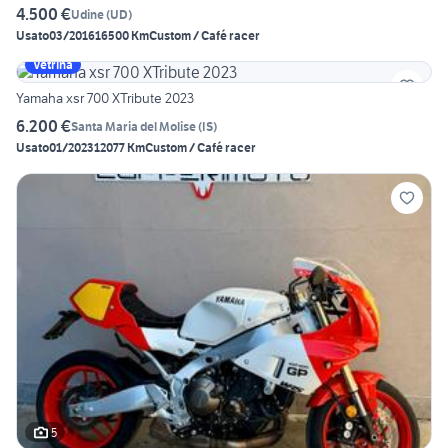
4.500 €
Udine
(
UD
)
Usato
03/2016
16500 Km
Custom / Café racer
Vetrina
Yamaha xsr 700 XTribute 2023
6.200 €
Santa Maria del Molise
(
IS
)
Usato
01/2023
12077 Km
Custom / Café racer
5