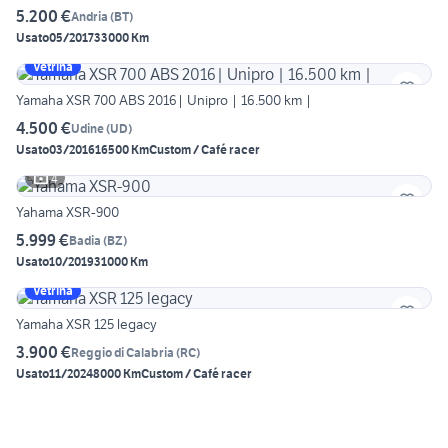
5.200 €
Andria
(
BT
)
Usato
05/2017
33000 Km
Vetrina
Yamaha XSR 700 ABS 2016| Unipro | 16.500 km |
4.500 €
Udine
(
UD
)
Usato
03/2016
16500 Km
Custom / Café racer
4
Yahama XSR-900
5.999 €
Badia
(
BZ
)
Usato
10/2019
31000 Km
Vetrina
Yamaha XSR 125 legacy
3.900 €
Reggio di Calabria
(
RC
)
Usato
11/2024
8000 Km
Custom / Café racer