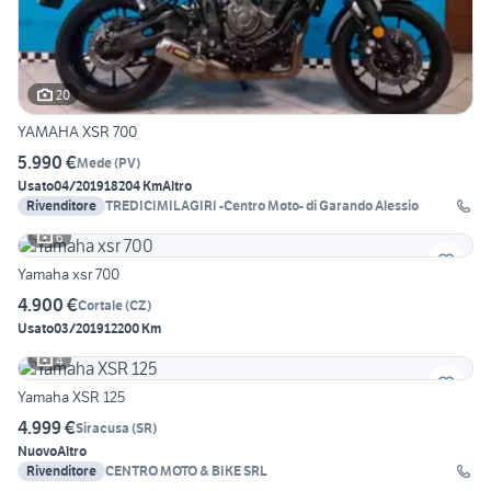
20
YAMAHA XSR 700
5.990 €
Mede
(
PV
)
Usato
04/2019
18204 Km
Altro
Rivenditore
TREDICIMILAGIRI -Centro Moto- di Garando Alessio
6
Yamaha xsr 700
4.900 €
Cortale
(
CZ
)
Usato
03/2019
12200 Km
4
Yamaha XSR 125
4.999 €
Siracusa
(
SR
)
Nuovo
Altro
Rivenditore
CENTRO MOTO & BIKE SRL