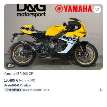
6
Yamaha XSR 900 GP
13.499 €
Segrate
(
MI
)
Usato
2026
1 Km
Altro
Rivenditore
D&G MOTORSPORT