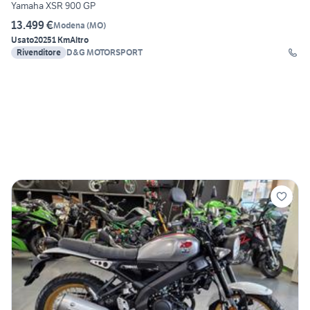
Yamaha XSR 900 GP
13.499 €
Modena
(
MO
)
Usato
2025
1 Km
Altro
Rivenditore
D&G MOTORSPORT