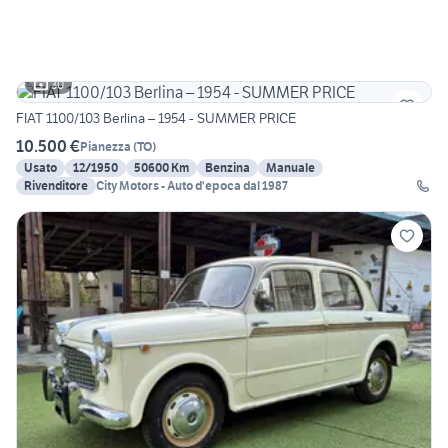
30
FIAT 1100/103 Berlina – 1954 - SUMMER PRICE
10.500 €
Pianezza
(
TO
)
Usato
12/1950
50600 Km
Benzina
Manuale
Rivenditore
City Motors - Auto d'epoca dal 1987