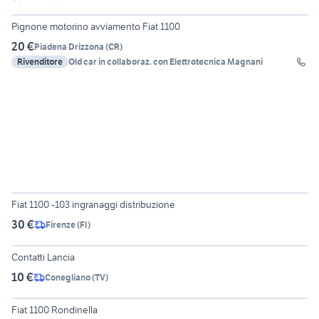
7
Pignone motorino avviamento Fiat 1100
20 €
Piadena Drizzona
(
CR
)
Rivenditore
Old car in collaboraz. con Elettrotecnica Magnani
2
Fiat 1100 -103 ingranaggi distribuzione
30 €
Firenze
(
FI
)
Contatti Lancia
10 €
Conegliano
(
TV
)
6
Fiat 1100 Rondinella