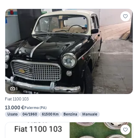
6
Fiat 1100 103
13.000 €
Palermo
(
PA
)
Usato
04/1960
61500 Km
Benzina
Manuale