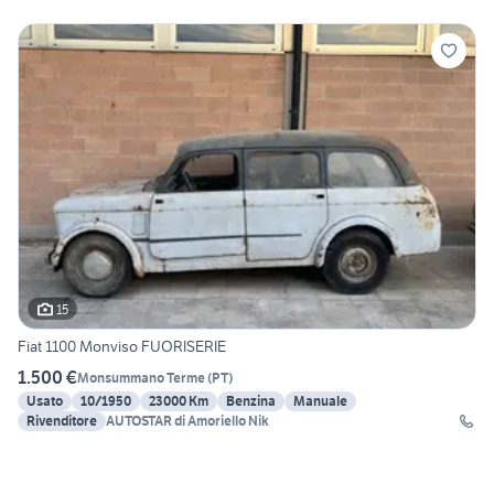
15
Fiat 1100 Monviso FUORISERIE
1.500 €
Monsummano Terme
(
PT
)
Usato
10/1950
23000 Km
Benzina
Manuale
Rivenditore
AUTOSTAR di Amoriello Nik