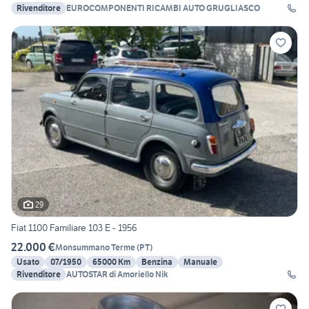
Rivenditore
EUROCOMPONENTI RICAMBI AUTO GRUGLIASCO
29
Fiat 1100 Familiare 103 E - 1956
22.000 €
Monsummano Terme
(
PT
)
Usato
07/1950
65000 Km
Benzina
Manuale
Rivenditore
AUTOSTAR di Amoriello Nik