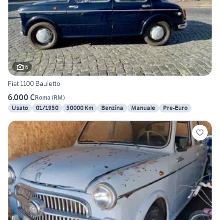
6
Fiat 1100 Bauletto
6.000 €
Roma
(
RM
)
Usato
01/1950
50000 Km
Benzina
Manuale
Pre-Euro