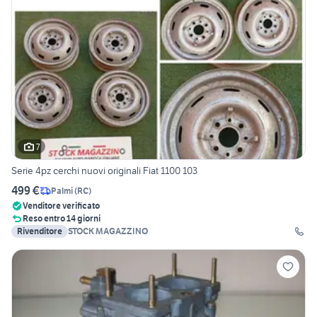
7
Serie 4pz cerchi nuovi originali Fiat 1100 103
499 €
Palmi
(
RC
)
Venditore verificato
Reso entro 14 giorni
Rivenditore
STOCK MAGAZZINO