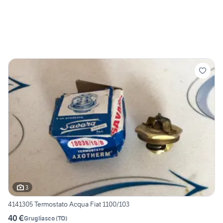
3
4141305 Termostato Acqua Fiat 1100/103
40 €
Grugliasco
(
TO
)