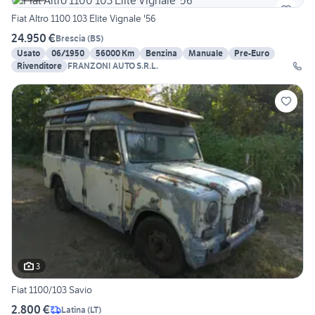
Fiat Altro 1100 103 Elite Vignale '56
24.950 €
Brescia
(
BS
)
Usato
06/1950
56000 Km
Benzina
Manuale
Pre-Euro
Rivenditore
FRANZONI AUTO S.R.L.
3
Fiat 1100/103 Savio
2.800 €
Latina
(
LT
)