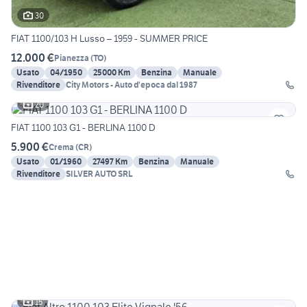
30
FIAT 1100/103 H Lusso – 1959 - SUMMER PRICE
12.000 €
Pianezza
(
TO
)
Usato
04/1950
25000 Km
Benzina
Manuale
Rivenditore
City Motors - Auto d'epoca dal 1987
20
FIAT 1100 103 G1 - BERLINA 1100 D
5.900 €
Crema
(
CR
)
Usato
01/1960
27497 Km
Benzina
Manuale
Rivenditore
SILVER AUTO SRL
15