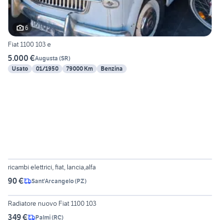
6
Fiat 1100 103 e
5.000 €
Augusta
(
SR
)
Usato
01/1950
79000 Km
Benzina
6
ricambi elettrici, fiat, lancia,alfa
90 €
Sant'Arcangelo
(
PZ
)
5
Radiatore nuovo Fiat 1100 103
349 €
Palmi
(
RC
)