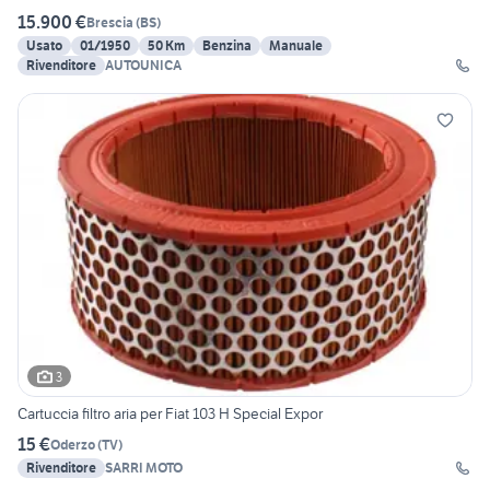
15.900 €
Brescia
(
BS
)
Usato
01/1950
50 Km
Benzina
Manuale
Rivenditore
AUTOUNICA
3
Cartuccia filtro aria per Fiat 103 H Special Expor
15 €
Oderzo
(
TV
)
Rivenditore
SARRI MOTO