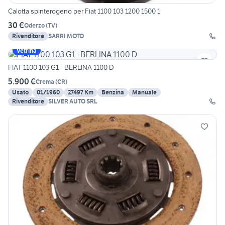
Calotta spinterogeno per Fiat 1100 103 1200 1500 1
30 €
Oderzo
(
TV
)
Rivenditore
SARRI MOTO
Vetrina
FIAT 1100 103 G1 - BERLINA 1100 D
5.900 €
Crema
(
CR
)
Usato
01/1960
27497 Km
Benzina
Manuale
Rivenditore
SILVER AUTO SRL