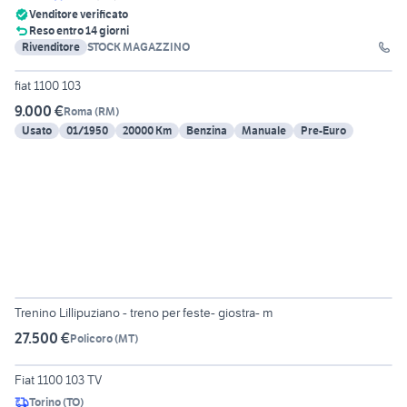
Venditore verificato
Reso entro 14 giorni
Rivenditore
STOCK MAGAZZINO
6
fiat 1100 103
9.000 €
Roma
(
RM
)
Usato
01/1950
20000 Km
Benzina
Manuale
Pre-Euro
6
Trenino Lillipuziano - treno per feste- giostra- m
27.500 €
Policoro
(
MT
)
3
Fiat 1100 103 TV
Torino
(
TO
)