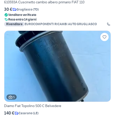
610593A Cuscinetto cambio albero primario FIAT 110
30 €
Grugliasco
(
TO
)
Venditore verificato
Reso entro 14 giorni
Rivenditore
EUROCOMPONENTI RICAMBI AUTO GRUGLIASCO
5
Diamo Fiat Topolino 500 C Belvedere
140 €
Casarano
(
LE
)