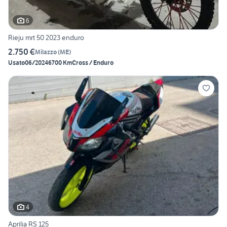
6
Rieju mrt 50 2023 enduro
2.750 €
Milazzo
(
ME
)
Usato
06/2024
6700 Km
Cross / Enduro
4
Aprilia RS 125