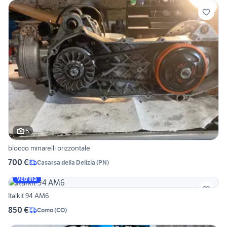
5
blocco minarelli orizzontale
700 €
Casarsa della Delizia
(
PN
)
Vetrina
Italkit 94 AM6
850 €
Como
(
CO
)