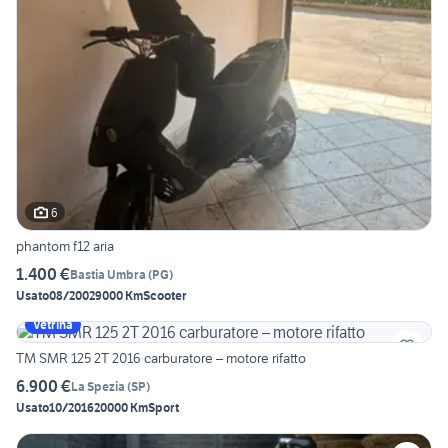
6
phantom f12 aria
1.400 €
Bastia Umbra
(
PG
)
Usato
08/2002
9000 Km
Scooter
Vetrina
TM SMR 125 2T 2016 carburatore – motore rifatto
6.900 €
La Spezia
(
SP
)
Usato
10/2016
20000 Km
Sport