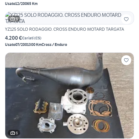
Usato
12/2006
5 Km
6
YZ125 SOLO RODAGGIO. CROSS ENDURO MOTARD TARGATA
4.200 €
Cariati
(
CS
)
Usato
07/2001
300 Km
Cross / Enduro
6