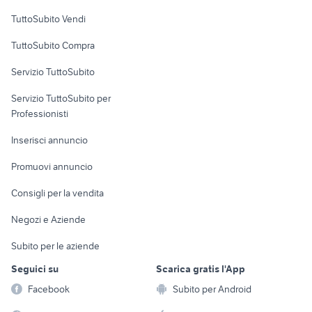
Case vacanza
TuttoSubito Vendi
Uffici e Locali
TuttoSubito Compra
commerciali
Servizio TuttoSubito
elettronica
per la casa e la
sports e hobby
Servizio TuttoSubito per
persona
Informatica
Animali
Professionisti
Arredamento e
Console e
Accessori per
Casalinghi
Inserisci annuncio
Videogiochi
animali
Elettrodomestici
Promuovi annuncio
Audio/Video
Musica e Film
Giardino e Fai da te
Consigli per la vendita
Fotografia
Libri e Riviste
Abbigliamento e
Negozi e Aziende
Telefonia
Strumenti Musicali
Accessori
Subito per le aziende
Sports
Tutto per i bambini
Seguici su
Scarica gratis l'App
Biciclette
Facebook
Subito per Android
Collezionismo