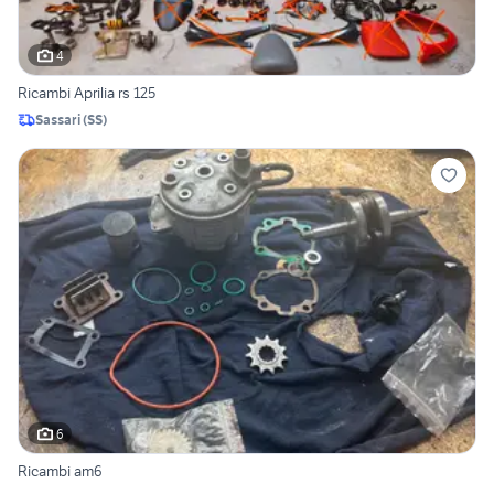
4
Ricambi Aprilia rs 125
Sassari
(
SS
)
6
Ricambi am6