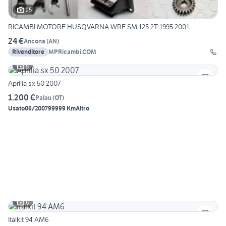
25
RICAMBI MOTORE HUSQVARNA WRE SM 125 2T 1995 2001
24 €
Ancona
(
AN
)
Rivenditore
MPRicambi.COM
5
Aprilia sx 50 2007
1.200 €
Palau
(
OT
)
Usato
06/2007
99999 Km
Altro
6
Italkit 94 AM6