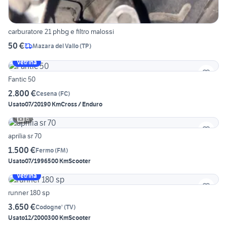
carburatore 21 phbg e filtro malossi
50 €
Mazara del Vallo
(
TP
)
Vetrina
Fantic 50
2.800 €
Cesena
(
FC
)
Usato
07/2019
0 Km
Cross / Enduro
6
aprilia sr 70
1.500 €
Fermo
(
FM
)
Usato
07/1996
500 Km
Scooter
Vetrina
runner 180 sp
3.650 €
Codogne'
(
TV
)
Usato
12/2000
300 Km
Scooter