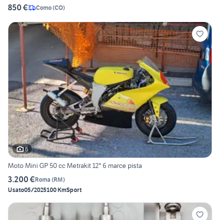
850 €
Como
(
CO
)
6
Moto Mini GP 50 cc Metrakit 12" 6 marce pista
3.200 €
Roma
(
RM
)
Usato
05/2025
100 Km
Sport