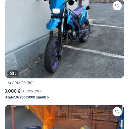
6
HM CRM 50 “86”
3.000 €
Saluzzo
(
CN
)
Usato
10/2008
1000 Km
Altro