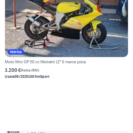
Vetrina
Moto Mini GP 50 cc Metrakit 12" 6 marce pista
3.200 €
Roma
(
RM
)
Usato
05/2025
100 Km
Sport
5