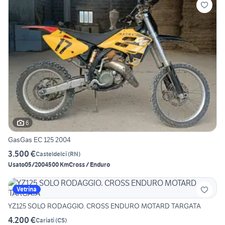
6
GasGas EC 125 2004
3.500 €
Casteldelci
(
RN
)
Usato
05/2004
500 Km
Cross / Enduro
Vetrina
YZ125 SOLO RODAGGIO. CROSS ENDURO MOTARD TARGATA
4.200 €
Cariati
(
CS
)