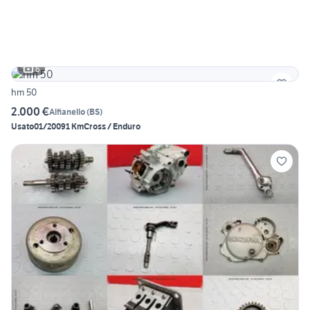
6
hm 50
2.000 €
Alfianello
(
BS
)
Usato
01/2009
1 Km
Cross / Enduro