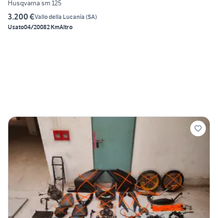
Husqvarna sm 125
3.200 €
Vallo della Lucania
(
SA
)
Usato
04/2008
2 Km
Altro