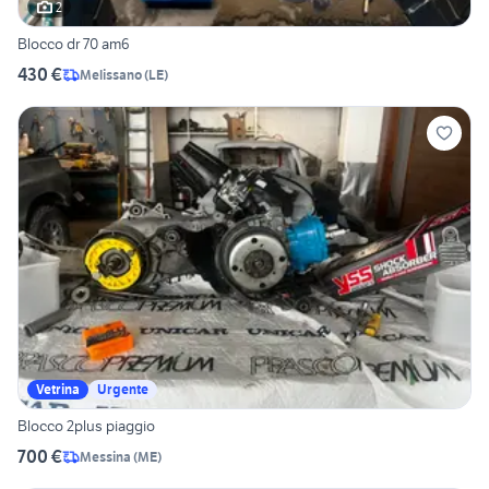
2
Blocco dr 70 am6
430 €
Melissano
(
LE
)
Vetrina
Urgente
Blocco 2plus piaggio
700 €
Messina
(
ME
)