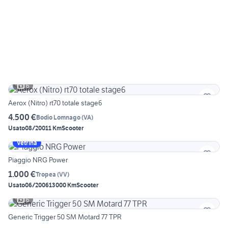
6
Aerox (Nitro) rt70 totale stage6
4.500 €
Bodio Lomnago
(
VA
)
Usato
08/2001
1 Km
Scooter
Vetrina
Piaggio NRG Power
1.000 €
Tropea
(
VV
)
Usato
06/2006
13000 Km
Scooter
6
Generic Trigger 50 SM Motard 77 TPR