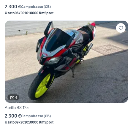
2.300 €
Campobasso
(
CB
)
Usato
06/2010
10000 Km
Sport
4
Aprilia RS 125
2.300 €
Campobasso
(
CB
)
Usato
09/2010
10000 Km
Sport