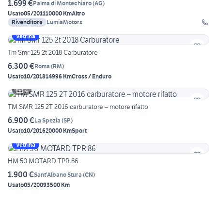
1.699 €
Palma di Montechiaro
(
AG
)
Usato
05/2011
10000 Km
Altro
Rivenditore
LumiaMotors
Vetrina
Tm Smr 125 2t 2018 Carburatore
6.300 €
Roma
(
RM
)
Usato
10/2018
14996 Km
Cross / Enduro
4
TM SMR 125 2T 2016 carburatore – motore rifatto
6.900 €
La Spezia
(
SP
)
Usato
10/2016
20000 Km
Sport
Vetrina
HM 50 MOTARD TPR 86
1.900 €
Sant'Albano Stura
(
CN
)
Usato
05/2009
3500 Km