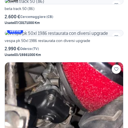
beta track 50 (86)
2.600 €
Cercemaggiore
(
CB
)
Usato
07/2017
1000 Km
Vetrina
vespa pk 50xl 1986 restaurata con diversi upgrade
2.990 €
Oderzo
(
TV
)
Usato
03/1986
1000 Km