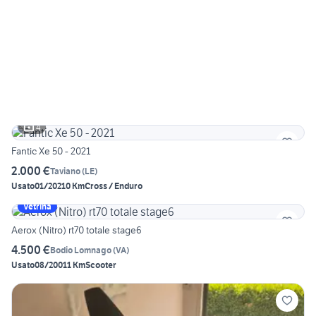
4
Fantic Xe 50 - 2021
2.000 €
Taviano
(
LE
)
Usato
01/2021
0 Km
Cross / Enduro
Vetrina
Aerox (Nitro) rt70 totale stage6
4.500 €
Bodio Lomnago
(
VA
)
Usato
08/2001
1 Km
Scooter