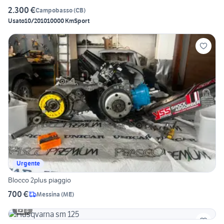
2.300 €
Campobasso
(
CB
)
Usato
10/2010
10000 Km
Sport
Urgente
Blocco 2plus piaggio
700 €
Messina
(
ME
)
4