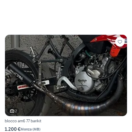
2
blocco am6 77 barikit
1.200 €
Monza
(
MB
)