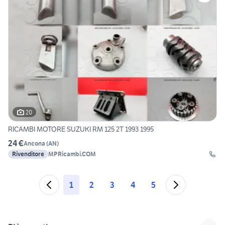
20
RICAMBI MOTORE SUZUKI RM 125 2T 1993 1995
24 €
Ancona
(
AN
)
Rivenditore
MPRicambi.COM
1
2
3
4
5