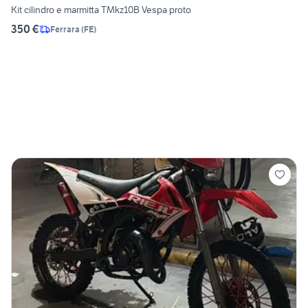
Kit cilindro e marmitta TMkz10B Vespa proto
350 €
Ferrara
(
FE
)