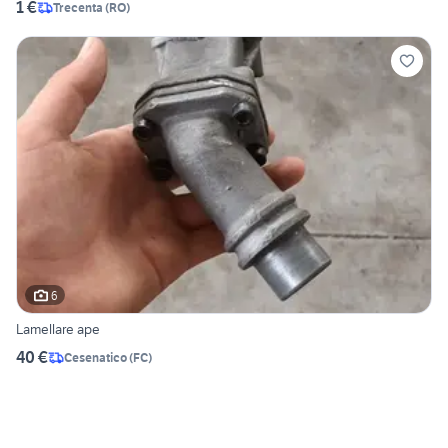
1 €
Trecenta
(
RO
)
6
Lamellare ape
40 €
Cesenatico
(
FC
)