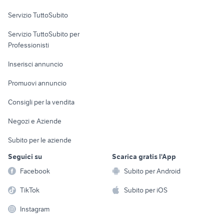
Servizio TuttoSubito
elettronica
per la casa e la
sports e hobby
Servizio TuttoSubito per
persona
Informatica
Animali
Professionisti
Arredamento e
Console e
Accessori per
Casalinghi
Inserisci annuncio
Videogiochi
animali
Elettrodomestici
Promuovi annuncio
Audio/Video
Musica e Film
Giardino e Fai da te
Consigli per la vendita
Fotografia
Libri e Riviste
Abbigliamento e
Negozi e Aziende
Telefonia
Strumenti Musicali
Accessori
Subito per le aziende
Sports
Tutto per i bambini
Seguici su
Scarica gratis l'App
Biciclette
Facebook
Subito per Android
Collezionismo
TikTok
Subito per iOS
Instagram