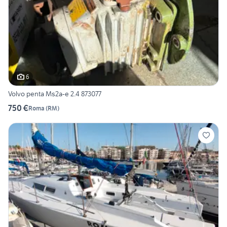
6
Volvo penta Ms2a-e 2.4 873077
750 €
Roma
(
RM
)