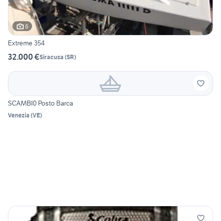
6
Extreme 354
32.000 €
Siracusa
(
SR
)
SCAMBI0 Posto Barca
Venezia
(
VE
)