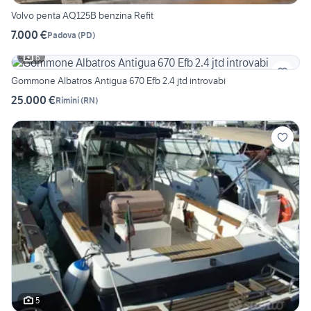
Volvo penta AQ125B benzina Refit
7.000 €
Padova
(
PD
)
6
Gommone Albatros Antigua 670 Efb 2.4 jtd introvabi
25.000 €
Rimini
(
RN
)
5