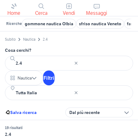
Home
Cerca
Vendi
Messaggi
gommone nautica Olbia
sfriso nautica Veneto
farr 
Ricerche
Subito
Nautica
2.4
Cosa cerchi?
Filtri
Nautica
Salva ricerca
Dal più recente
19 risultati
2.4