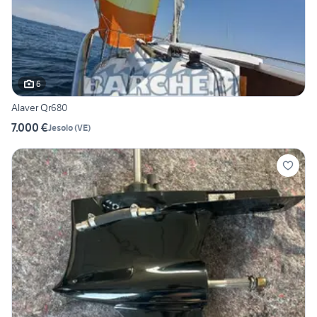
6
Alaver Qr680
7.000 €
Jesolo
(
VE
)