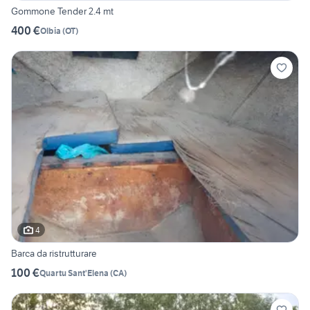
Gommone Tender 2.4 mt
400 €
Olbia
(
OT
)
4
Barca da ristrutturare
100 €
Quartu Sant'Elena
(
CA
)