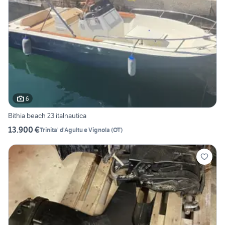
6
Bithia beach 23 italnautica
13.900 €
Trinita' d'Agultu e Vignola
(
OT
)