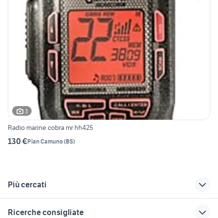
3
Radio marine cobra mr hh425
130 €
Pian Camuno
(
BS
)
Più cercati
Correlati
Richerche simili
Suggerimenti
Ricerche consigliate