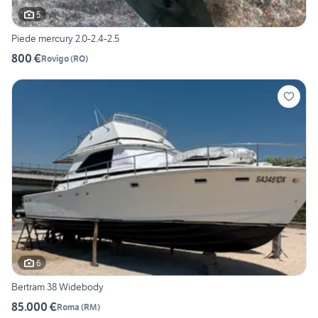
5
Piede mercury 2.0-2.4-2.5
800 €
Rovigo
(
RO
)
6
Bertram 38 Widebody
85.000 €
Roma
(
RM
)