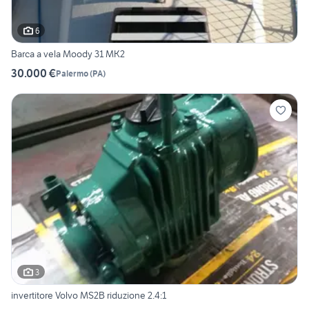
6
Barca a vela Moody 31 MK2
30.000 €
Palermo
(
PA
)
3
invertitore Volvo MS2B riduzione 2.4:1