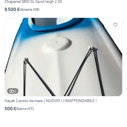
Chaparral 1850 SL Sport largh 2.30
9.500 €
Venezia
(
VE
)
6
Kayak 1 posto da mare ( NUOVO ! ) INAFFONDABILE !
500 €
Giarre
(
CT
)