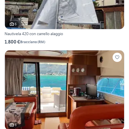
6
Nautivela 420 con carrello alaggio
1.800 €
Bracciano
(
RM
)
6