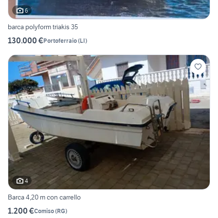
6
barca polyform triakis 35
130.000 €
Portoferraio
(
LI
)
4
Barca 4,20 m con carrello
1.200 €
Comiso
(
RG
)