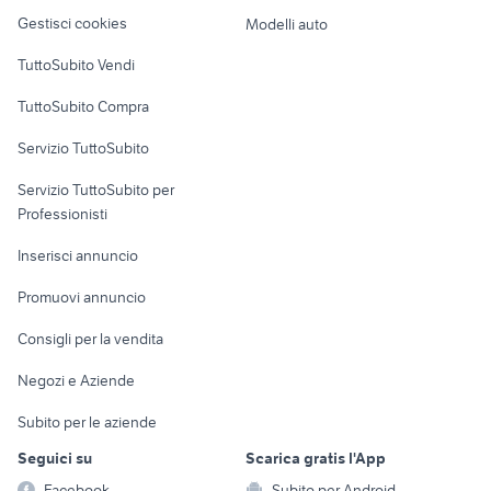
Veicoli commerciali
altro
Gestisci cookies
Modelli auto
Case vacanza
TuttoSubito Vendi
Uffici e Locali
TuttoSubito Compra
commerciali
Servizio TuttoSubito
elettronica
per la casa e la
sports e hobby
Servizio TuttoSubito per
persona
Informatica
Animali
Professionisti
Arredamento e
Console e
Accessori per
Casalinghi
Inserisci annuncio
Videogiochi
animali
Elettrodomestici
Promuovi annuncio
Audio/Video
Musica e Film
Giardino e Fai da te
Consigli per la vendita
Fotografia
Libri e Riviste
Abbigliamento e
Negozi e Aziende
Telefonia
Strumenti Musicali
Accessori
Subito per le aziende
Sports
Tutto per i bambini
Seguici su
Scarica gratis l'App
Biciclette
Facebook
Subito per Android