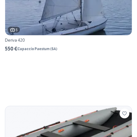
6
Deriva 420
550 €
Capaccio Paestum
(
SA
)