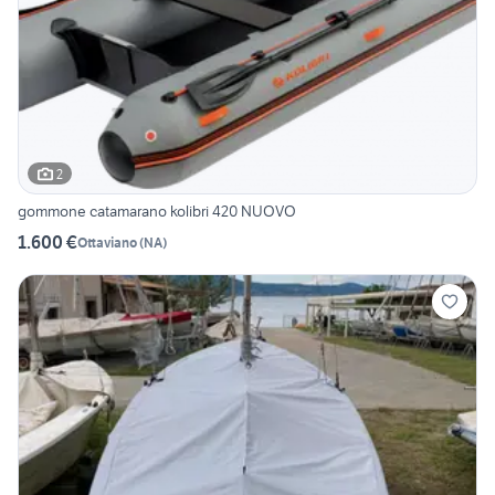
2
gommone catamarano kolibri 420 NUOVO
1.600 €
Ottaviano
(
NA
)