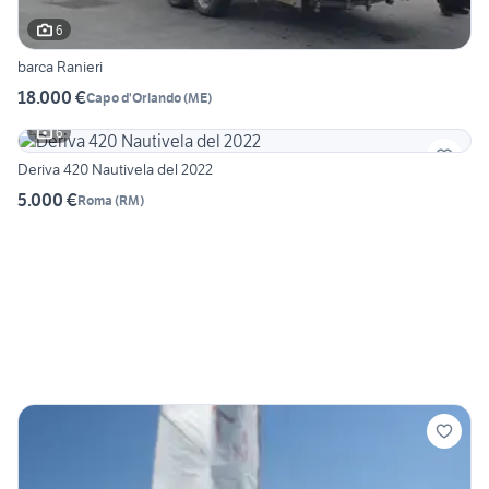
6
barca Ranieri
18.000 €
Capo d'Orlando
(
ME
)
6
Deriva 420 Nautivela del 2022
5.000 €
Roma
(
RM
)