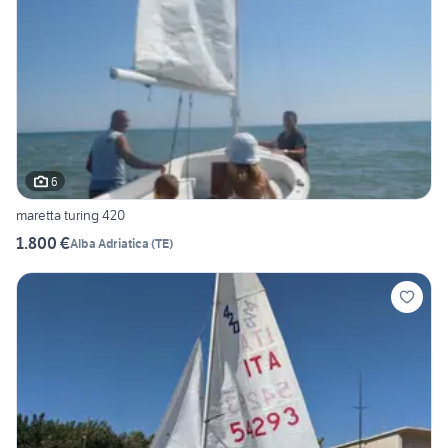
6
maretta turing 420
1.800 €
Alba Adriatica
(
TE
)