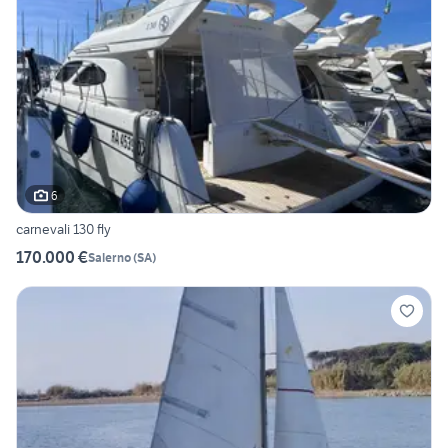
6
carnevali 130 fly
170.000 €
Salerno
(
SA
)