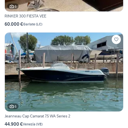
6
RINKER 300 FIESTA VEE
60.000 €
Garlate
(
LC
)
6
Jeanneau Cap Camarat 7.5 WA Series 2
44.900 €
Venezia
(
VE
)