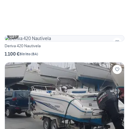
5
Deriva 420 Nautivela
1.100 €
Bitritto
(
BA
)