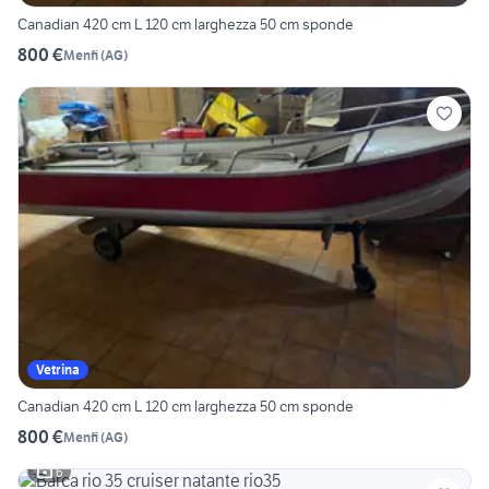
Canadian 420 cm L 120 cm larghezza 50 cm sponde
800 €
Menfi
(
AG
)
Vetrina
Canadian 420 cm L 120 cm larghezza 50 cm sponde
800 €
Menfi
(
AG
)
6