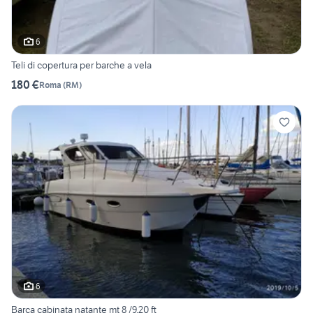
6
Teli di copertura per barche a vela
180 €
Roma
(
RM
)
6
Barca cabinata natante mt 8 /9.20 ft