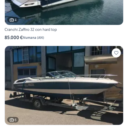
4
Cranchi Zaffiro 32 con hard top
85.000 €
Numana
(
AN
)
6