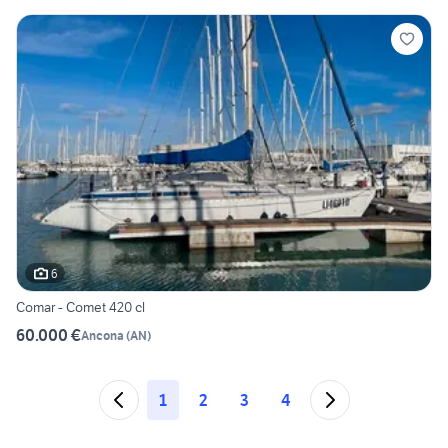
6
Comar - Comet 420 cl
60.000 €
Ancona
(
AN
)
1
2
3
4