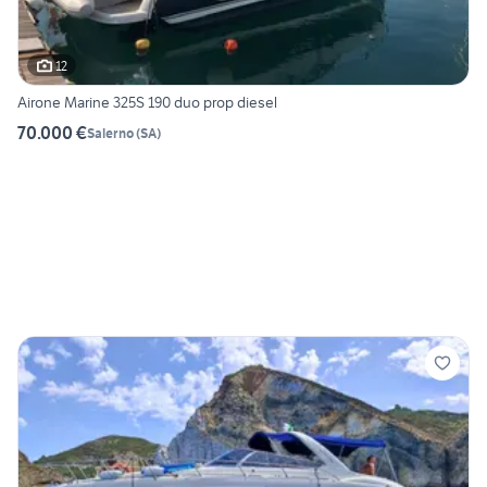
12
Airone Marine 325S 190 duo prop diesel
70.000 €
Salerno
(
SA
)