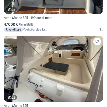
15
Airon Marine 325 - 190 ore di moto
47.000 €
Rimini
(
RN
)
Rivenditore
Yacht Service S.r.l.
28
Airon Marine 325