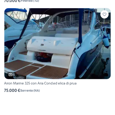
70.000 €
Pinerolo
(
TO
)
6
Airon Marine 325 con Aria Cond.ed elica di prua
75.000 €
Sorrento
(
NA
)