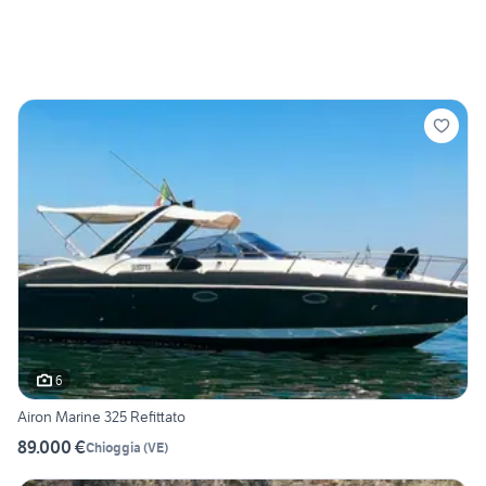
6
Airon Marine 325 Refittato
89.000 €
Chioggia
(
VE
)