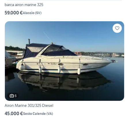
barca airon marine 325
59.000 €
Alassio
(
SV
)
6
Airon Marine 301/325 Diesel
45.000 €
Sesto Calende
(
VA
)