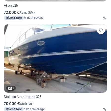
Airon 325
72.000 €
Roma
(
RM
)
Rivenditore
MEDIABOATS
7
Molinari Airon marine 325
70.000 €
Olbia
(
OT
)
Rivenditore
ssm brokerage