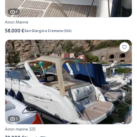
4
Airon Marine
58.000 €
San Giorgio a Cremano
(
NA
)
3
Airon marine 325