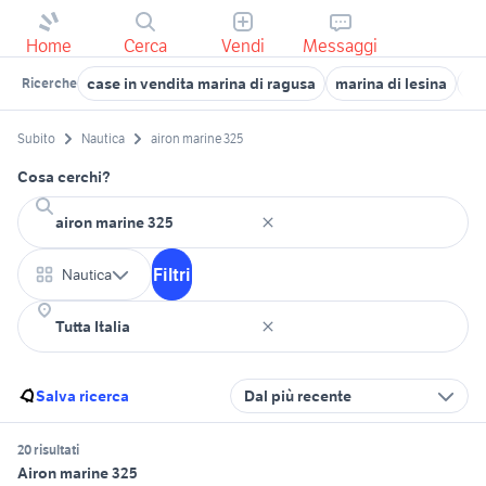
Home
Cerca
Vendi
Messaggi
case in vendita marina di ragusa
marina di lesina
ca
Ricerche
Subito
Nautica
airon marine 325
Cosa cerchi?
Filtri
Nautica
Salva ricerca
Dal più recente
20 risultati
Airon marine 325