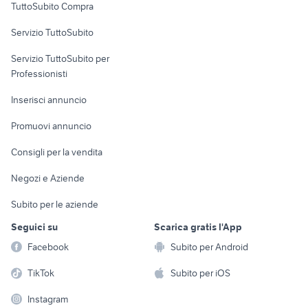
TuttoSubito Compra
commerciali
Servizio TuttoSubito
elettronica
per la casa e la
sports e hobby
Servizio TuttoSubito per
persona
Informatica
Animali
Professionisti
Arredamento e
Console e
Accessori per
Casalinghi
Inserisci annuncio
Videogiochi
animali
Elettrodomestici
Promuovi annuncio
Audio/Video
Musica e Film
Giardino e Fai da te
Consigli per la vendita
Fotografia
Libri e Riviste
Abbigliamento e
Negozi e Aziende
Telefonia
Strumenti Musicali
Accessori
Subito per le aziende
Sports
Tutto per i bambini
Seguici su
Scarica gratis l'App
Biciclette
Facebook
Subito per Android
Collezionismo
TikTok
Subito per iOS
Instagram