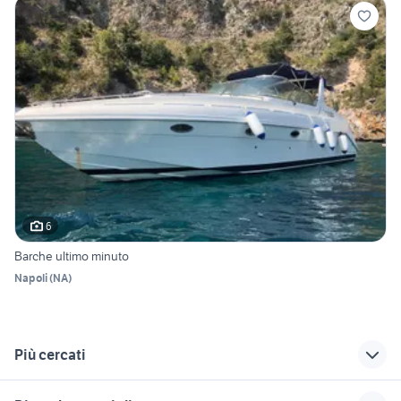
6
Barche ultimo minuto
Napoli
(
NA
)
Più cercati
Correlati
Richerche simili
Suggerimenti