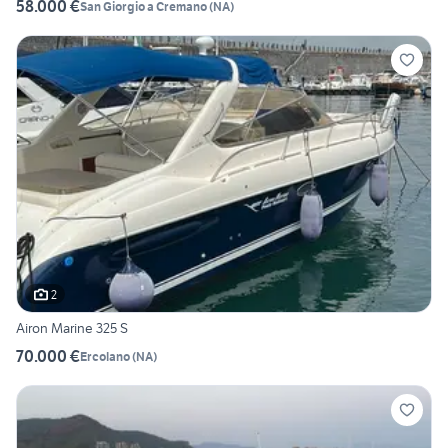
58.000 €
San Giorgio a Cremano
(
NA
)
2
Airon Marine 325 S
70.000 €
Ercolano
(
NA
)