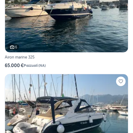
6
Airon marine 325
65.000 €
Pozzuoli
(
NA
)