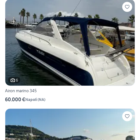
6
Airon marino 345
60.000 €
Napoli
(
NA
)