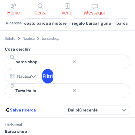
Home
Cerca
Vendi
Messaggi
costo barca a motore
regalo barca liguria
barca ca
Ricerche
Subito
Nautica
barca shop
Cosa cerchi?
Filtri
Nautica
Salva ricerca
Dal più recente
10 risultati
Barca shop