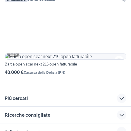
6
Barca open scar next 215 open fatturabile
40.000 €
Casarsa della Delizia
(
PN
)
Più cercati
Correlati
Richerche simili
Suggerimenti
Ricerche consigliate
barca alluminio 3
maurizio barca
barca mako
metri
mercury verado 400
crestitalia nautica
doccia per barca
navette nautica