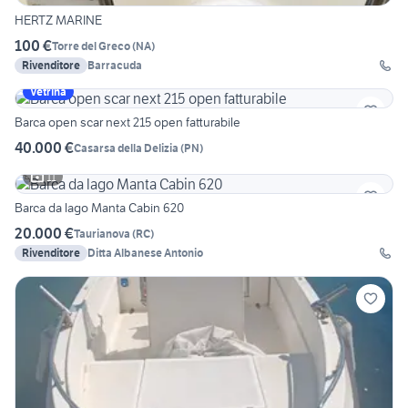
HERTZ MARINE
100 €
Torre del Greco
(
NA
)
Rivenditore
Barracuda
Vetrina
Barca open scar next 215 open fatturabile
40.000 €
Casarsa della Delizia
(
PN
)
11
Barca da lago Manta Cabin 620
20.000 €
Taurianova
(
RC
)
Rivenditore
Ditta Albanese Antonio