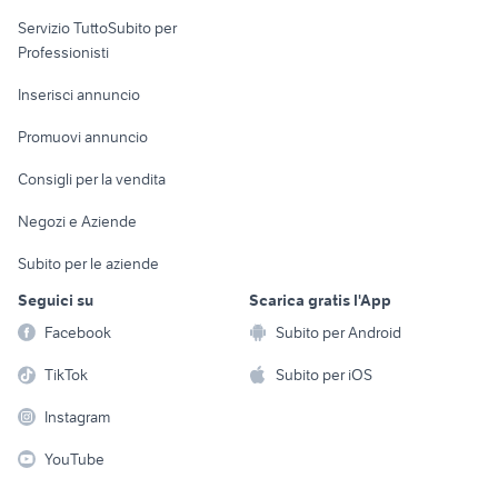
elettronica
per la casa e la
sports e hobby
Servizio TuttoSubito per
persona
Informatica
Animali
Professionisti
Arredamento e
Console e
Accessori per
Casalinghi
Inserisci annuncio
Videogiochi
animali
Elettrodomestici
Promuovi annuncio
Audio/Video
Musica e Film
Giardino e Fai da te
Consigli per la vendita
Fotografia
Libri e Riviste
Abbigliamento e
Negozi e Aziende
Telefonia
Strumenti Musicali
Accessori
Subito per le aziende
Sports
Tutto per i bambini
Seguici su
Scarica gratis l'App
Biciclette
Facebook
Subito per Android
Collezionismo
TikTok
Subito per iOS
Instagram
YouTube