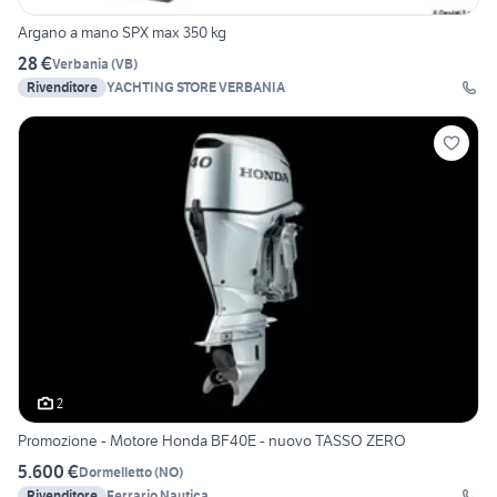
Argano a mano SPX max 350 kg
28 €
Verbania
(
VB
)
Rivenditore
YACHTING STORE VERBANIA
2
Promozione - Motore Honda BF40E - nuovo TASSO ZERO
5.600 €
Dormelletto
(
NO
)
Rivenditore
Ferrario Nautica