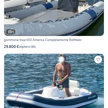
6
gommone bwa 650 America Completamente Refittato
29.800 €
Alghero
(
SS
)