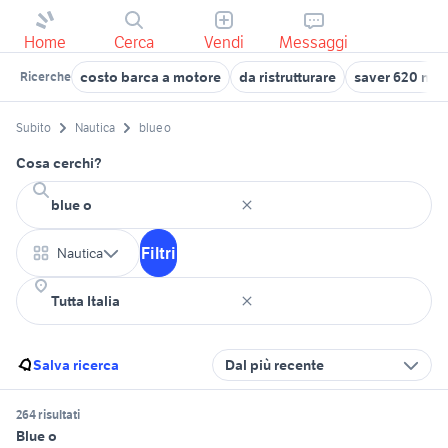
Home
Cerca
Vendi
Messaggi
costo barca a motore
da ristrutturare
saver 620 nau
Ricerche
Subito
Nautica
blue o
Cosa cerchi?
Filtri
Nautica
Salva ricerca
Dal più recente
264 risultati
Blue o