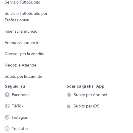
Servizio TuttoSubito
elettronica
per la casa e la
sports e hobby
Servizio TuttoSubito per
persona
Informatica
Animali
Professionisti
Arredamento e
Console e
Accessori per
Casalinghi
Inserisci annuncio
Videogiochi
animali
Elettrodomestici
Promuovi annuncio
Audio/Video
Musica e Film
Giardino e Fai da te
Consigli per la vendita
Fotografia
Libri e Riviste
Abbigliamento e
Negozi e Aziende
Telefonia
Strumenti Musicali
Accessori
Subito per le aziende
Sports
Tutto per i bambini
Seguici su
Scarica gratis l'App
Biciclette
Facebook
Subito per Android
Collezionismo
TikTok
Subito per iOS
Instagram
YouTube