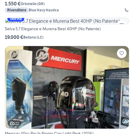
1.550 €
Orbetello
(
GR
)
Rivenditore
Blue Navy Nautica
Vetrina
Selva 5.7 Elegance e Murena Best 40HP (No Patente)
19.000 €
Bellano
(
LC
)
22
Mercury 40cv Pro In Promo Con Light Pack (2026)