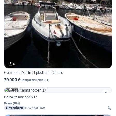
6
Gommone Marlin 21 piedi con Carrello
29.000 €
Campo nell'Elba
(
LI
)
10
Barca italmar open 17
Roma
(
RM
)
Rivenditore
ITALNAUTICA