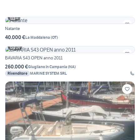
4
Natante
40.000 €
La Maddalena
(
OT
)
24
BAVARIA S43 OPEN anno 2011
260.000 €
Giugliano in Campania
(
NA
)
Rivenditore
MARINE SYSTEM SRL