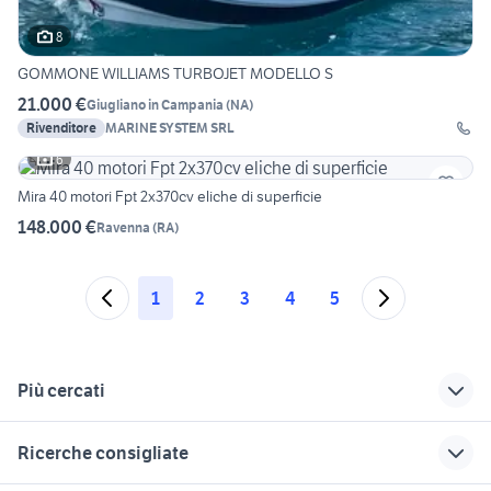
8
GOMMONE WILLIAMS TURBOJET MODELLO S
21.000 €
Giugliano in Campania
(
NA
)
Rivenditore
MARINE SYSTEM SRL
6
Mira 40 motori Fpt 2x370cv eliche di superficie
148.000 €
Ravenna
(
RA
)
1
2
3
4
5
Più cercati
Correlati
Richerche simili
Suggerimenti
Ricerche consigliate
semicabinato nuovo
barche usate
cera per gommoni