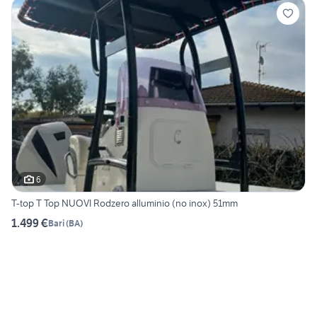
6
T-top T Top NUOVI Rodzero alluminio (no inox) 51mm
1.499 €
Bari
(
BA
)