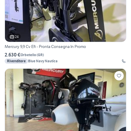
24
Mercury 9,9 Cv Efi - Pronta Consegna In Promo
2.630 €
Orbetello
(
GR
)
Rivenditore
Blue Navy Nautica