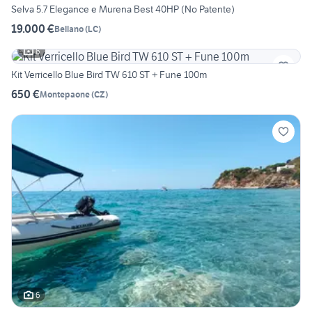
Selva 5.7 Elegance e Murena Best 40HP (No Patente)
19.000 €
Bellano
(
LC
)
6
Kit Verricello Blue Bird TW 610 ST + Fune 100m
650 €
Montepaone
(
CZ
)
6