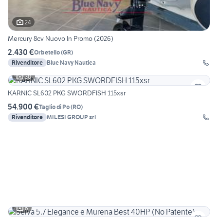
24
Mercury 8cv Nuovo In Promo (2026)
2.430 €
Orbetello
(
GR
)
Rivenditore
Blue Navy Nautica
30
KARNIC SL602 PKG SWORDFISH 115xsr
54.900 €
Taglio di Po
(
RO
)
Rivenditore
MILESI GROUP srl
6