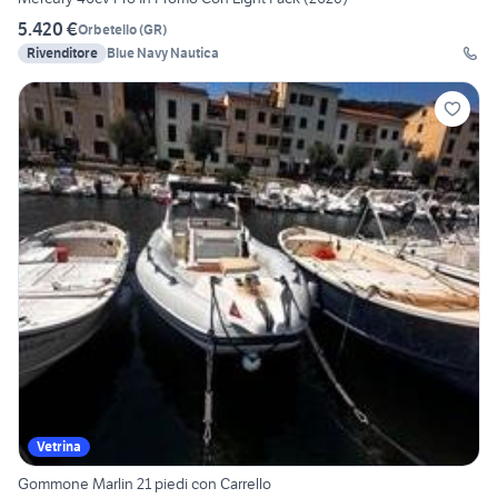
5.420 €
Orbetello
(
GR
)
Rivenditore
Blue Navy Nautica
Vetrina
Gommone Marlin 21 piedi con Carrello