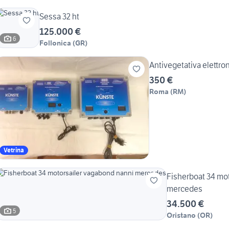
Sessa 32 ht
125.000 €
6
Follonica
(
GR
)
Antivegetativa elettro
350 €
Roma
(
RM
)
Vetrina
Fisherboat 34 motorsailer v
mercedes
34.500 €
5
Oristano
(
OR
)