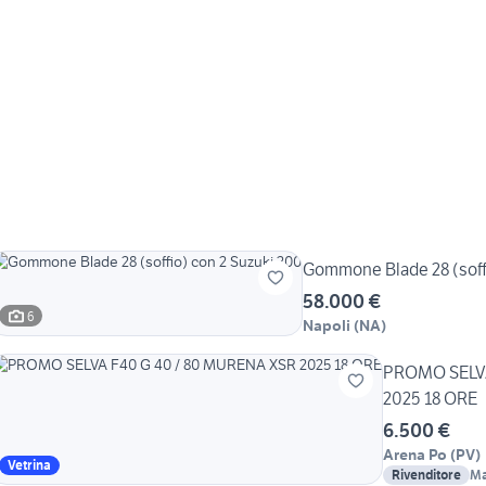
Gommone Blade 28 (soff
58.000 €
6
Napoli
(
NA
)
PROMO SELVA
2025 18 ORE
6.500 €
Arena Po
(
PV
)
Vetrina
Rivenditore
Ma