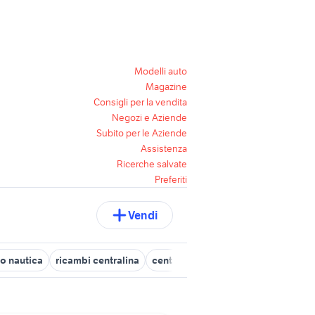
Modelli auto
Magazine
Consigli per la vendita
Negozi e Aziende
Subito per le Aziende
Assistenza
Ricerche salvate
Preferiti
Vendi
o nautica
ricambi centralina
centralina mercury nautica
gozzo