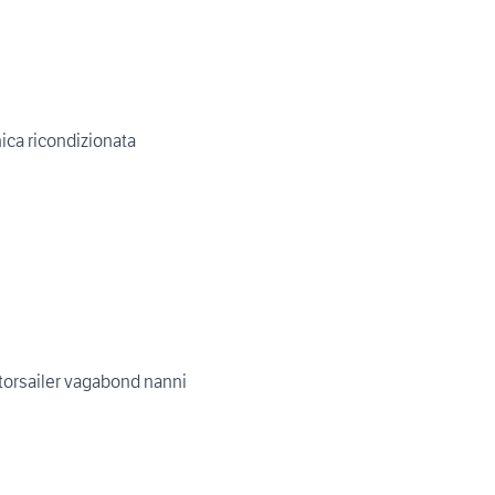
nica ricondizionata
agabond nanni