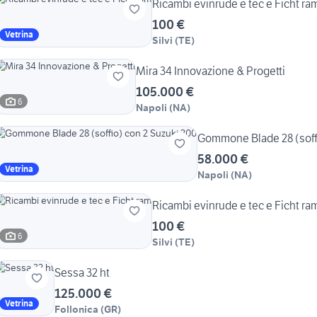
Ricambi evinrude e tec e Ficht ra
100 €
Vetrina
Silvi
(
TE
)
Mira 34 Innovazione & Progetti
105.000 €
6
Napoli
(
NA
)
Gommone Blade 28 (soff
58.000 €
Vetrina
Napoli
(
NA
)
Ricambi evinrude e tec e Ficht ra
100 €
6
Silvi
(
TE
)
Sessa 32 ht
125.000 €
Vetrina
Follonica
(
GR
)