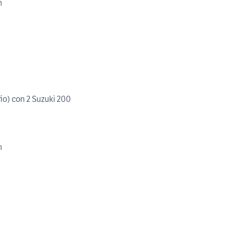
m
io) con 2 Suzuki 200
m