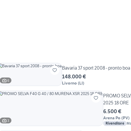
Bavaria 37 sport 2008 - pronto boa
148.000 €
6
Livorno
(
LI
)
PROMO SELVA
2025 18 ORE
6.500 €
Arena Po
(
PV
)
3
Rivenditore
Ma