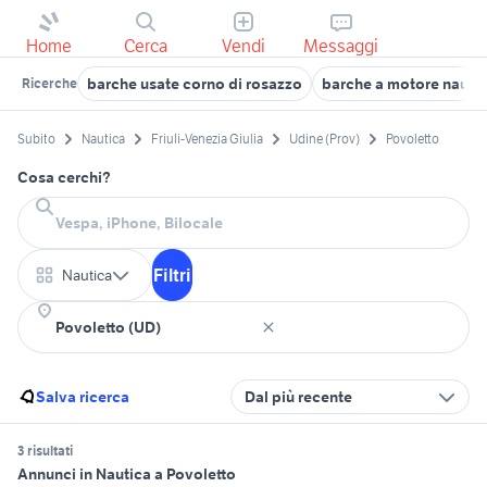
Home
Cerca
Vendi
Messaggi
barche usate corno di rosazzo
barche a motore nautic
Ricerche
Subito
Nautica
Friuli-Venezia Giulia
Udine (Prov)
Povoletto
Cosa cerchi?
Filtri
Nautica
Salva ricerca
Dal più recente
3 risultati
Annunci in Nautica a Povoletto