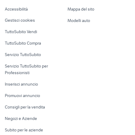
Caravan e Camper
Venezia Giulia
Accessibilità
Mappa del sito
Loft, mansarde e
Veicoli commerciali
altro
Gestisci cookies
Modelli auto
Case vacanza
TuttoSubito Vendi
Uffici e Locali
TuttoSubito Compra
commerciali
Servizio TuttoSubito
elettronica
per la casa e la
sports e hobby
Servizio TuttoSubito per
persona
Informatica
Animali
Professionisti
Arredamento e
Console e
Accessori per
Casalinghi
Inserisci annuncio
Videogiochi
animali
Elettrodomestici
Promuovi annuncio
Audio/Video
Musica e Film
Giardino e Fai da te
Consigli per la vendita
Fotografia
Libri e Riviste
Abbigliamento e
Negozi e Aziende
Telefonia
Strumenti Musicali
Accessori
Subito per le aziende
Sports
Tutto per i bambini