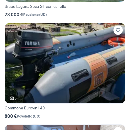
Brube Laguna Seca GT con carrello
28.000 €
Povoletto
(
UD
)
3
Gommone Eurovinil 40
800 €
Povoletto
(
UD
)