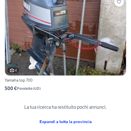
4
Yamaha top 700
500 €
Povoletto
(
UD
)
La tua ricerca ha restituito pochi annunci.
Espandi a tutta la provincia