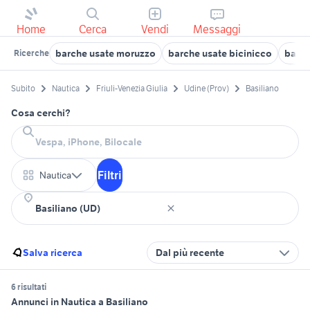
Home
Cerca
Vendi
Messaggi
barche usate moruzzo
barche usate bicinicco
barch
Ricerche
Subito
Nautica
Friuli-Venezia Giulia
Udine (Prov)
Basiliano
Cosa cerchi?
Filtri
Nautica
Salva ricerca
Dal più recente
6 risultati
Annunci in Nautica a Basiliano