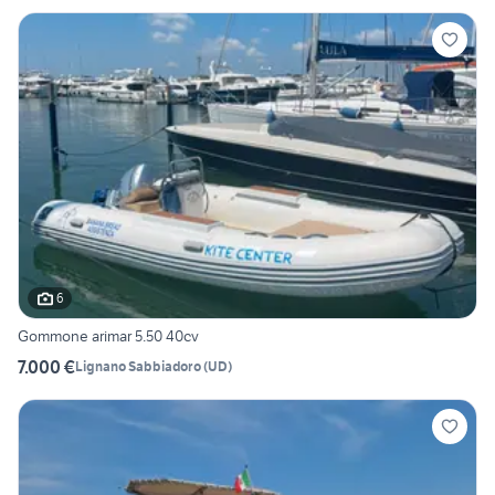
6
Gommone arimar 5.50 40cv
7.000 €
Lignano Sabbiadoro
(
UD
)