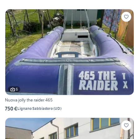
6
Nuova jolly the raider 465
750 €
Lignano Sabbiadoro
(
UD
)