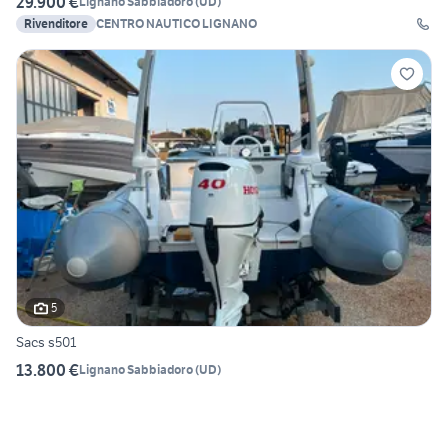
29.900 €
Lignano Sabbiadoro
(
UD
)
Rivenditore
CENTRO NAUTICO LIGNANO
5
Sacs s501
13.800 €
Lignano Sabbiadoro
(
UD
)