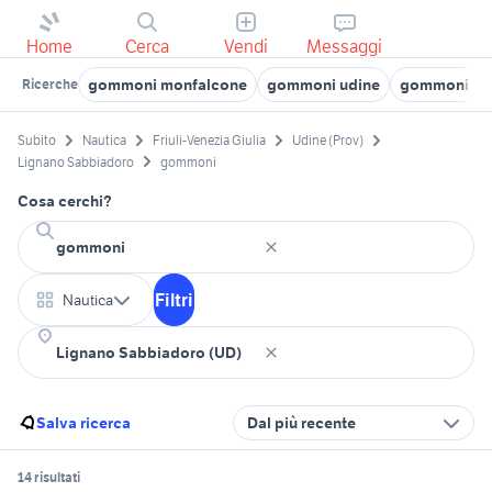
Home
Cerca
Vendi
Messaggi
gommoni monfalcone
gommoni udine
gommoni po
Ricerche
Subito
Nautica
Friuli-Venezia Giulia
Udine (Prov)
Lignano Sabbiadoro
gommoni
Cosa cerchi?
Filtri
Nautica
Salva ricerca
Dal più recente
14 risultati