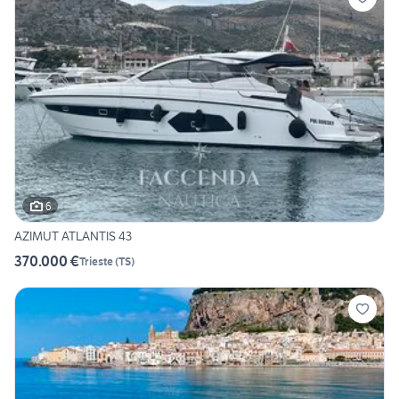
6
AZIMUT ATLANTIS 43
370.000 €
Trieste
(
TS
)