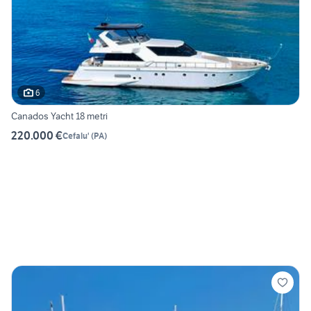
6
Canados Yacht 18 metri
220.000 €
Cefalu'
(
PA
)