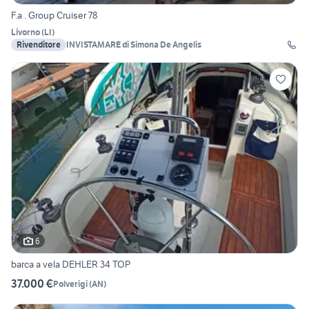
F.a . Group Cruiser 78
Livorno
(
LI
)
Rivenditore
INVISTAMARE di Simona De Angelis
6
barca a vela DEHLER 34 TOP
37.000 €
Polverigi
(
AN
)