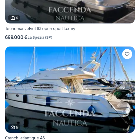
6
Tecnomar velvet 83 open sport luxury
699.000 €
La Spezia
(
SP
)
6
Cranchi atlantique 48