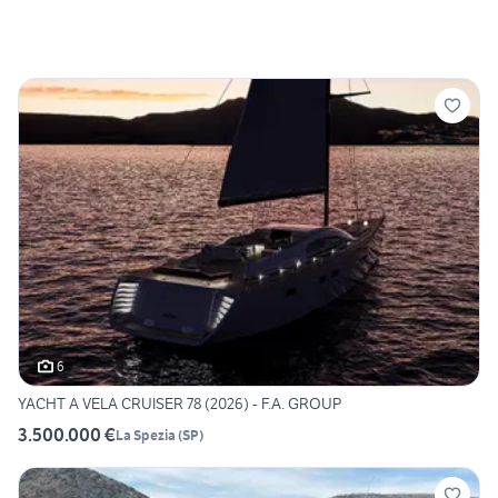
6
YACHT A VELA CRUISER 78 (2026) - F.A. GROUP
3.500.000 €
La Spezia
(
SP
)