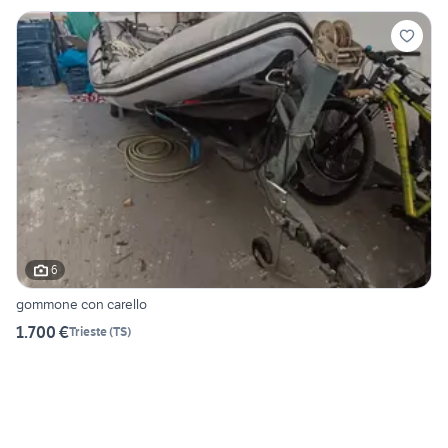
6
gommone con carello
1.700 €
Trieste
(
TS
)