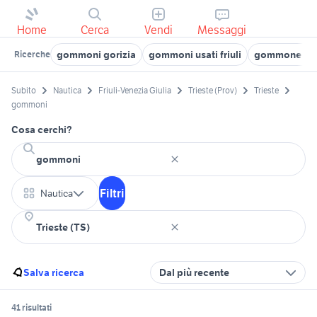
Home
Cerca
Vendi
Messaggi
gommoni gorizia
gommoni usati friuli
gommone naut
Ricerche
Subito
Nautica
Friuli-Venezia Giulia
Trieste (Prov)
Trieste
gommoni
Cosa cerchi?
Filtri
Nautica
Salva ricerca
Dal più recente
41 risultati