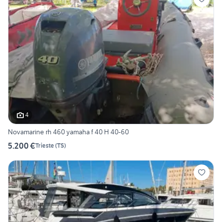
4
Novamarine rh 460 yamaha f 40 H 40-60
5.200 €
Trieste
(
TS
)