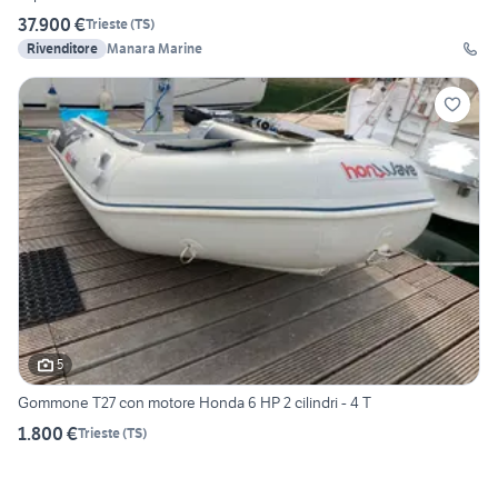
37.900 €
Trieste
(
TS
)
Rivenditore
Manara Marine
5
Gommone T27 con motore Honda 6 HP 2 cilindri - 4 T
1.800 €
Trieste
(
TS
)