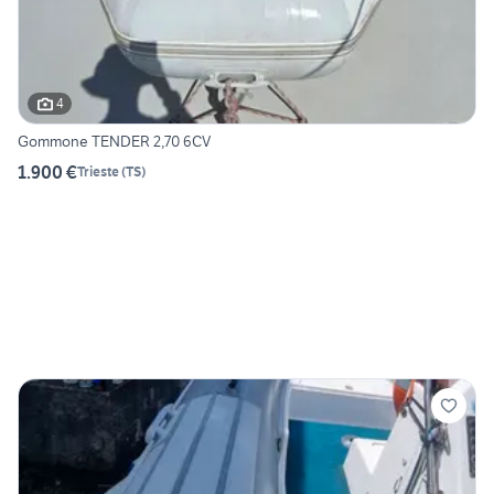
4
Gommone TENDER 2,70 6CV
1.900 €
Trieste
(
TS
)