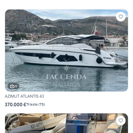
6
AZIMUT ATLANTIS 43
370.000 €
Trieste
(
TS
)