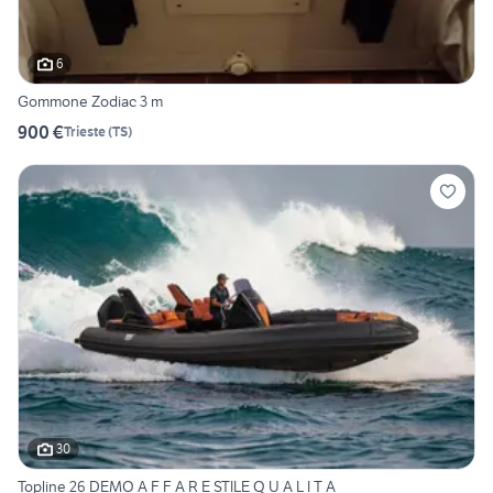
6
Gommone Zodiac 3 m
900 €
Trieste
(
TS
)
30
Topline 26 DEMO A F F A R E STILE Q U A L I T A