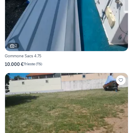
2
Gommone Sacs 4.75
10.000 €
Trieste
(
TS
)