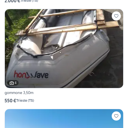
2.000 €
Trieste
(
TS
)
4
gommone 3,50m
550 €
Trieste
(
TS
)