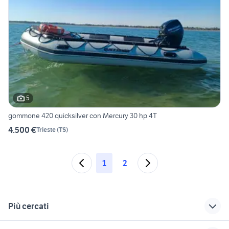
5
gommone 420 quicksilver con Mercury 30 hp 4T
4.500 €
Trieste
(
TS
)
1
2
Più cercati
Correlati
Richerche simili
Suggerimenti