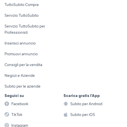
Uffici e Locali
TuttoSubito Compra
commerciali
Servizio TuttoSubito
elettronica
per la casa e la
sports e hobby
Servizio TuttoSubito per
persona
Informatica
Animali
Professionisti
Arredamento e
Console e
Accessori per
Casalinghi
Inserisci annuncio
Videogiochi
animali
Elettrodomestici
Promuovi annuncio
Audio/Video
Musica e Film
Giardino e Fai da te
Consigli per la vendita
Fotografia
Libri e Riviste
Abbigliamento e
Negozi e Aziende
Telefonia
Strumenti Musicali
Accessori
Subito per le aziende
Sports
Tutto per i bambini
Seguici su
Scarica gratis l'App
Biciclette
Facebook
Subito per Android
Collezionismo
TikTok
Subito per iOS
Instagram