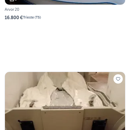
Arvor 20
16.800 €
Trieste
(
TS
)