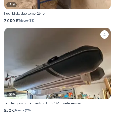
6
Fuoribirdo due tempi 15hp
2.000 €
Trieste
(
TS
)
6
Tender gommone Plastimo PRi270V in vetroresina
850 €
Trieste
(
TS
)