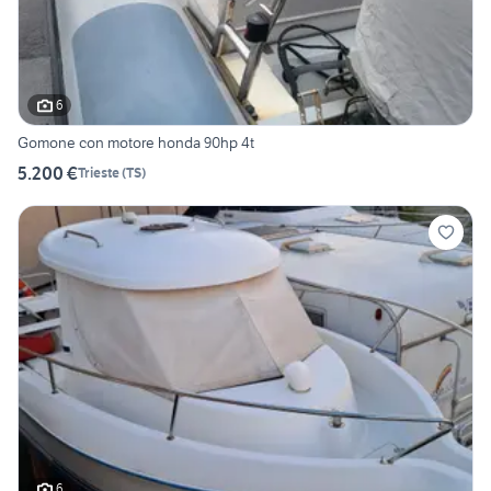
6
Gomone con motore honda 90hp 4t
5.200 €
Trieste
(
TS
)
6