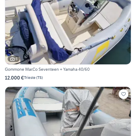
6
Gommone Mar.Co Seventeen + Yamaha 40/60
12.000 €
Trieste
(
TS
)