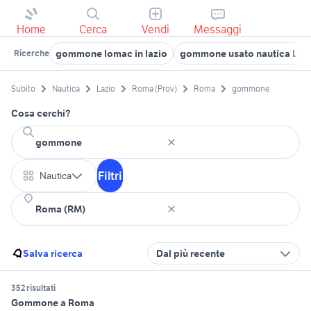
Home
Cerca
Vendi
Messaggi
gommone lomac in lazio
gommone usato nautica Laz
Ricerche
Subito
Nautica
Lazio
Roma (Prov)
Roma
gommone
Cosa cerchi?
Filtri
Nautica
Salva ricerca
Dal più recente
352 risultati
Gommone a Roma