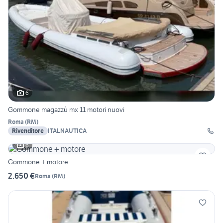
6
Gommone magazzù mx 11 motori nuovi
Roma
(
RM
)
Rivenditore
ITALNAUTICA
6
Gommone + motore
2.650 €
Roma
(
RM
)