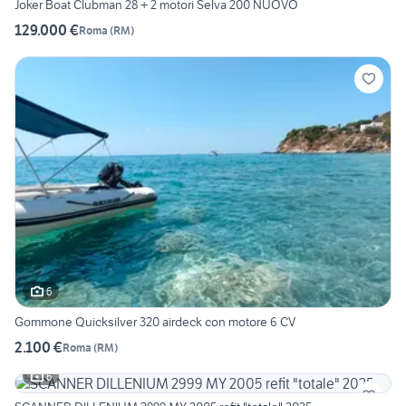
Joker Boat Clubman 28 + 2 motori Selva 200 NUOVO
129.000 €
Roma
(
RM
)
6
Gommone Quicksilver 320 airdeck con motore 6 CV
2.100 €
Roma
(
RM
)
6