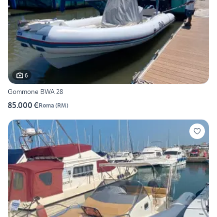
6
Gommone BWA 28
85.000 €
Roma
(
RM
)