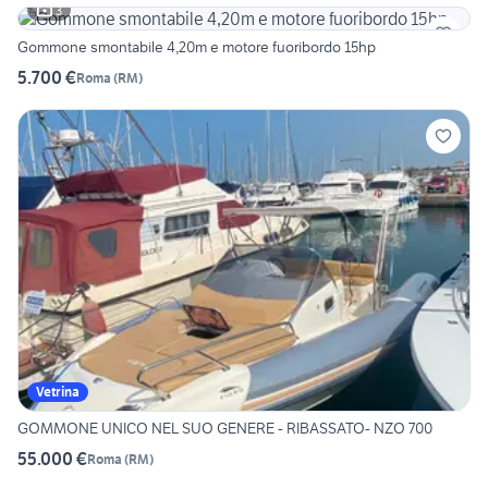
3
Gommone smontabile 4,20m e motore fuoribordo 15hp
5.700 €
Roma
(
RM
)
Vetrina
GOMMONE UNICO NEL SUO GENERE - RIBASSATO- NZO 700
55.000 €
Roma
(
RM
)