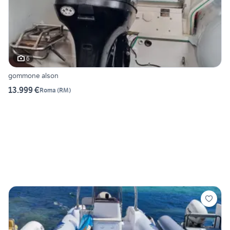
6
gommone alson
13.999 €
Roma
(
RM
)