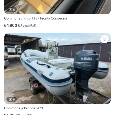
6
Gommone / Rhib TT8 - Pronta Consegna
64.900 €
Roma
(
RM
)
6
Gommone joker boat 470