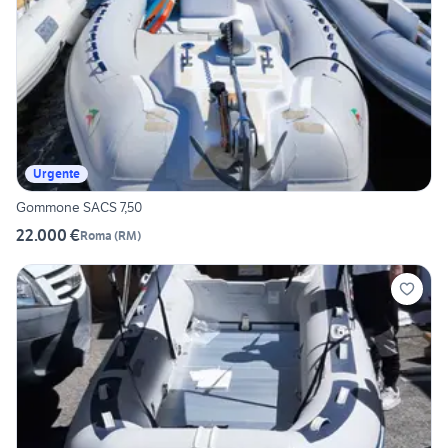
Urgente
Gommone SACS 7,50
22.000 €
Roma
(
RM
)