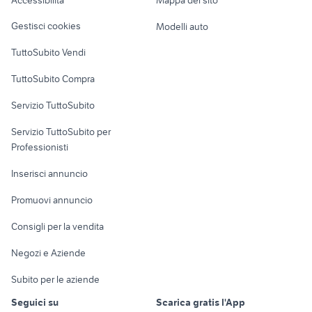
Accessibilità
Mappa del sito
Loft, mansarde e
Veicoli commerciali
altro
Gestisci cookies
Modelli auto
Case vacanza
TuttoSubito Vendi
Uffici e Locali
TuttoSubito Compra
commerciali
Servizio TuttoSubito
elettronica
per la casa e la
sports e hobby
Servizio TuttoSubito per
persona
Informatica
Animali
Professionisti
Arredamento e
Console e
Accessori per
Casalinghi
Inserisci annuncio
Videogiochi
animali
Elettrodomestici
Promuovi annuncio
Audio/Video
Musica e Film
Giardino e Fai da te
Consigli per la vendita
Fotografia
Libri e Riviste
Abbigliamento e
Negozi e Aziende
Telefonia
Strumenti Musicali
Accessori
Subito per le aziende
Sports
Tutto per i bambini
Seguici su
Scarica gratis l'App