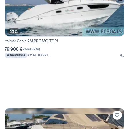
15
Italmar Cabin 28! PROMO TOP!
79.900 €
Roma
(
RM
)
Rivenditore
FC AUTO SRL