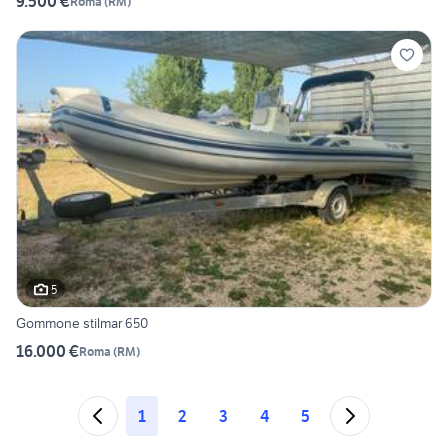
9.500 €
Roma
(
RM
)
5
Gommone stilmar 650
16.000 €
Roma
(
RM
)
1
2
3
4
5