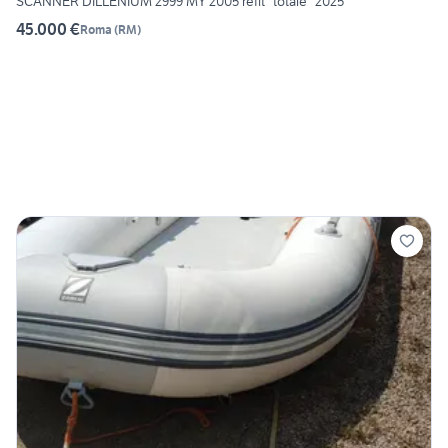
SCANNER DILLENIUM 2999 MY 2005 refit "totale" 2025
45.000 €
Roma
(
RM
)