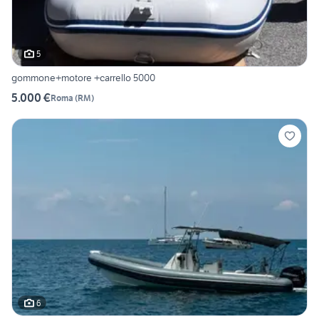
5
gommone+motore +carrello 5000
5.000 €
Roma
(
RM
)
6