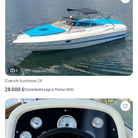
6
Cranchi turchese 24
28.000 €
Castelletto sopra Ticino
(
NO
)