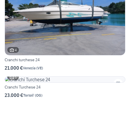
4
Cranchi turchese 24
21.000 €
Venezia
(
VE
)
5
Cranchi Turchese 24
23.000 €
Tortoli'
(
OG
)