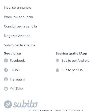
Arredamento e
Console e
Accessori per
Casalinghi
Inserisci annuncio
Videogiochi
animali
Elettrodomestici
Promuovi annuncio
Audio/Video
Musica e Film
Giardino e Fai da te
Consigli per la vendita
Fotografia
Libri e Riviste
Abbigliamento e
Negozi e Aziende
Telefonia
Strumenti Musicali
Accessori
Subito per le aziende
Sports
Tutto per i bambini
Seguici su
Scarica gratis l'App
Biciclette
Facebook
Subito per Android
Collezionismo
TikTok
Subito per iOS
Instagram
YouTube
©
2026
Subito.it - P.IVA 05526340962