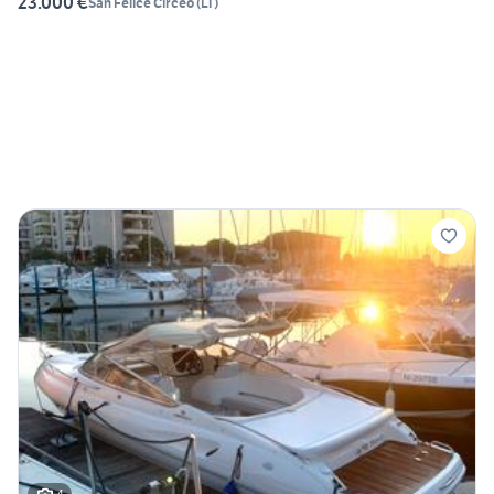
23.000 €
San Felice Circeo
(
LT
)