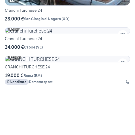
4
Cranchi Turchese 24
28.000 €
San Giorgio di Nogaro
(
UD
)
6
Cranchi Turchese 24
24.000 €
Caorle
(
VE
)
16
CRANCHI TURCHESE 24
19.000 €
Roma
(
RM
)
Rivenditore
Dsmotorsport