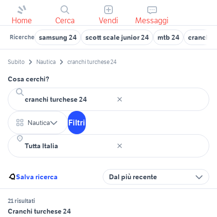
Home
Cerca
Vendi
Messaggi
samsung 24
scott scale junior 24
mtb 24
cranchi 3
Ricerche
Subito
Nautica
cranchi turchese 24
Cosa cerchi?
Filtri
Nautica
Salva ricerca
Dal più recente
21 risultati
Cranchi turchese 24