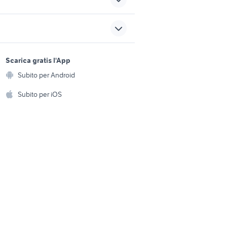
no del
sea doo rxp 215
a
sata
auto usate lecco
sports e hobby
o
barche usate suzzara
a
Scarica gratis l'App
Animali
rotta
barche usate pianoro
Subito per Android
ento e
Accessori per animali
hi
Subito per iOS
Musica e Film
omestici
Libri e Riviste
e Fai da te
Strumenti Musicali
amento e
ri
Sports
 i bambini
Biciclette
Collezionismo