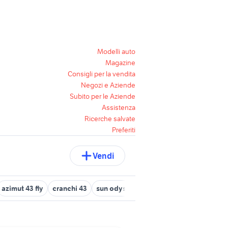
Modelli auto
Magazine
Consigli per la vendita
Negozi e Aziende
Subito per le Aziende
Assistenza
Ricerche salvate
Preferiti
Vendi
azimut 43 fly
cranchi 43
sun odyssey 43
porta targa nautica