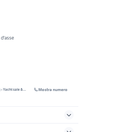
a d'asse
Mostra numero
 - Yacht sale &