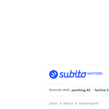
pershing 43
fairline 
Ricerche
simili
Subito
Nautica
fairline targa 43