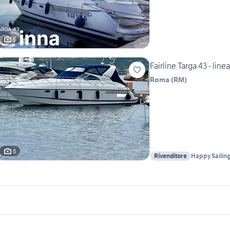
6
Fairline Targa 43 - line
Roma
(
RM
)
6
Rivenditore
Happy Sailing
Charter
icherche simili
Suggerimenti