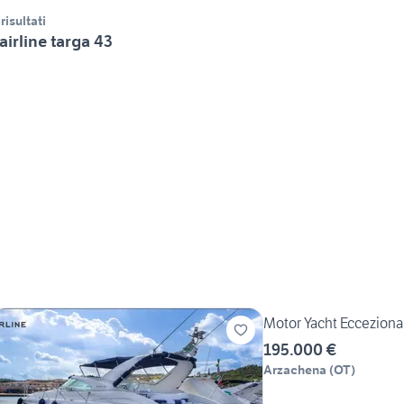
 risultati
airline targa 43
Motor Yacht Ecceziona
195.000 €
Arzachena
(
OT
)