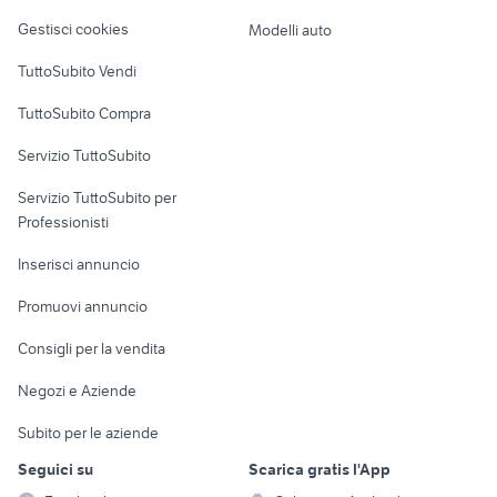
Veicoli commerciali
altro
Gestisci cookies
Modelli auto
Case vacanza
TuttoSubito Vendi
Uffici e Locali
TuttoSubito Compra
commerciali
Servizio TuttoSubito
elettronica
per la casa e la
sports e hobby
Servizio TuttoSubito per
persona
Informatica
Animali
Professionisti
Arredamento e
Console e
Accessori per
Casalinghi
Inserisci annuncio
Videogiochi
animali
Elettrodomestici
Promuovi annuncio
Audio/Video
Musica e Film
Giardino e Fai da te
Consigli per la vendita
Fotografia
Libri e Riviste
Abbigliamento e
Negozi e Aziende
Telefonia
Strumenti Musicali
Accessori
Subito per le aziende
Sports
Tutto per i bambini
Seguici su
Scarica gratis l'App
Biciclette