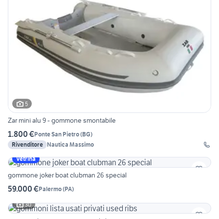
5
Zar mini alu 9 - gommone smontabile
1.800 €
Ponte San Pietro
(
BG
)
Rivenditore
Nautica Massimo
Vetrina
gommone joker boat clubman 26 special
59.000 €
Palermo
(
PA
)
30