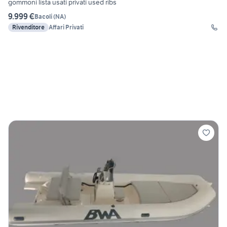
gommoni lista usati privati used ribs
9.999 €
Bacoli
(
NA
)
Rivenditore
Affari Privati