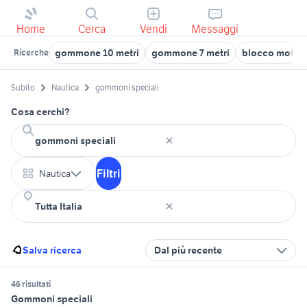
Home
Cerca
Vendi
Messaggi
gommone 10 metri
gommone 7 metri
blocco motore
Ricerche
Subito
Nautica
gommoni speciali
Cosa cerchi?
Filtri
Nautica
Salva ricerca
Dal più recente
46 risultati
Gommoni speciali