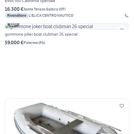
BWA 550 California Speciale
16.300 €
Santa Teresa Gallura
(
OT
)
Rivenditore
L'ELICA CENTRO NAUTICO
6
gommone joker boat clubman 26 special
59.000 €
Palermo
(
PA
)