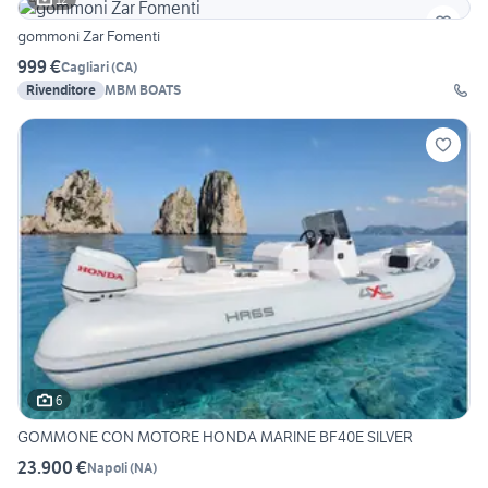
gommoni Zar Fomenti
999 €
Cagliari
(
CA
)
Rivenditore
MBM BOATS
6
GOMMONE CON MOTORE HONDA MARINE BF40E SILVER
23.900 €
Napoli
(
NA
)