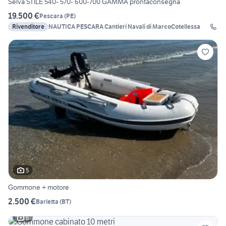
Selva STILE 540- 570- 600-700 GAMMA prontaconsegna
19.500 €
Pescara
(
PE
)
Rivenditore
NAUTICA PESCARA Cantieri Navali di MarcoCotellessa
5
Gommone + motore
2.500 €
Barletta
(
BT
)
6