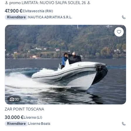
⚓️ promo LIMITATA: NUOVO SALPA SOLEIL 26 ⚓️
47.900 €
Civitavecchia
(
RM
)
Rivenditore
NAUTICA ADRIATIKA S.R.L.
30
ZAR POINT TOSCANA
30.000 €
Livorno
(
LI
)
Rivenditore
Livorno Boats