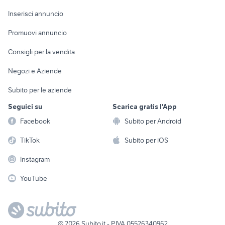
Arredamento e
Console e
Accessori per
Casalinghi
Inserisci annuncio
Videogiochi
animali
Elettrodomestici
Promuovi annuncio
Audio/Video
Musica e Film
Giardino e Fai da te
Consigli per la vendita
Fotografia
Libri e Riviste
Abbigliamento e
Negozi e Aziende
Telefonia
Strumenti Musicali
Accessori
Subito per le aziende
Sports
Tutto per i bambini
Seguici su
Scarica gratis l'App
Biciclette
Facebook
Subito per Android
Collezionismo
TikTok
Subito per iOS
Instagram
YouTube
©
2026
Subito.it - P.IVA 05526340962