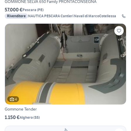
GOMMONE SELVA 650 Family PRONTACONSEGNA
57.000 €
Pescara
(
PE
)
Rivenditore
NAUTICA PESCARA Cantieri Navali di MarcoCotellessa
4
Gommone Tender
1.150 €
Alghero
(
SS
)