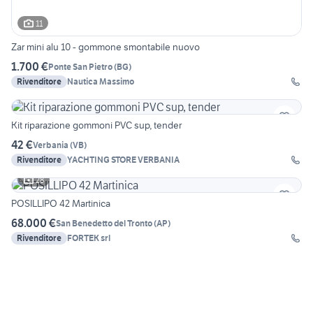
11
Zar mini alu 10 - gommone smontabile nuovo
1.700 €
Ponte San Pietro
(
BG
)
Rivenditore
Nautica Massimo
Kit riparazione gommoni PVC sup, tender
42 €
Verbania
(
VB
)
Rivenditore
YACHTING STORE VERBANIA
28
POSILLIPO 42 Martinica
68.000 €
San Benedetto del Tronto
(
AP
)
Rivenditore
FORTEK srl