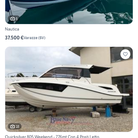
6
Nautica
37.500 €
Varazze
(
SV
)
18
Quicksilver 805 Weekend - 7,76mt Con 4 Posti Letto