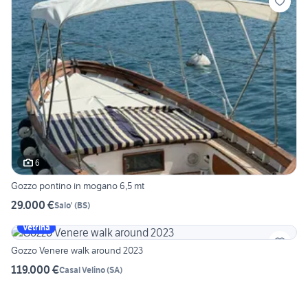
6
Gozzo pontino in mogano 6,5 mt
29.000 €
Salo'
(
BS
)
Vetrina
Gozzo Venere walk around 2023
119.000 €
Casal Velino
(
SA
)