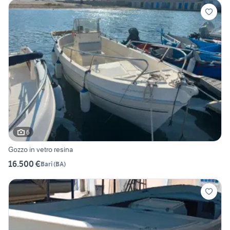
6
Gozzo in vetro resina
16.500 €
Bari
(
BA
)