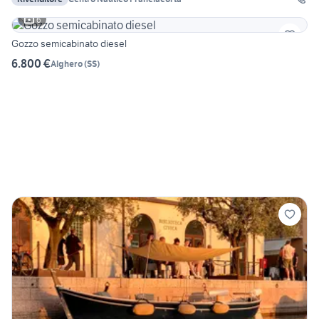
6
Gozzo semicabinato diesel
6.800 €
Alghero
(
SS
)