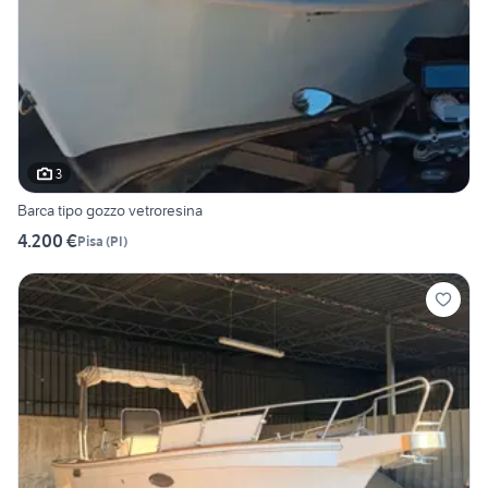
3
Barca tipo gozzo vetroresina
4.200 €
Pisa
(
PI
)