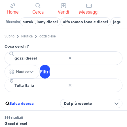
Home
Cerca
Vendi
Messaggi
suzuki jimny diesel
alfa romeo tonale diesel
jaguar 
Ricerche
Subito
Nautica
gozzi diesel
Cosa cerchi?
Filtri
Nautica
Salva ricerca
Dal più recente
366 risultati
Gozzi diesel