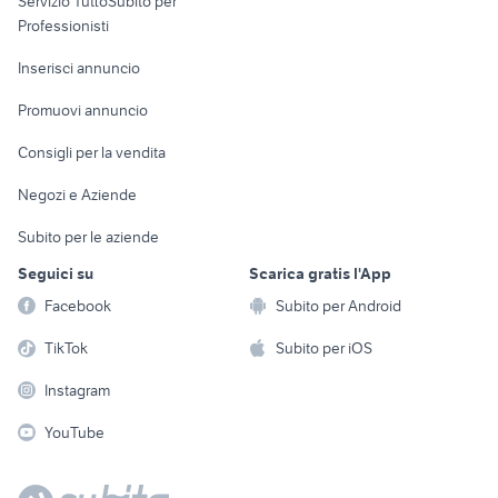
Servizio TuttoSubito per
persona
Informatica
Animali
Professionisti
Arredamento e
Console e
Accessori per
Casalinghi
Inserisci annuncio
Videogiochi
animali
Elettrodomestici
Promuovi annuncio
Audio/Video
Musica e Film
Giardino e Fai da te
Consigli per la vendita
Fotografia
Libri e Riviste
Abbigliamento e
Negozi e Aziende
Telefonia
Strumenti Musicali
Accessori
Subito per le aziende
Sports
Tutto per i bambini
Seguici su
Scarica gratis l'App
Biciclette
Facebook
Subito per Android
Collezionismo
TikTok
Subito per iOS
Instagram
YouTube