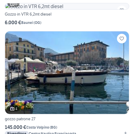
6
Gozzo in VTR 6,2mt diesel
6.000 €
Baunei
(
OG
)
4
gozzo patrone 27
145.000 €
Costa Volpino
(
BG
)
Rivenditore
Centro Nautico Franciacorta