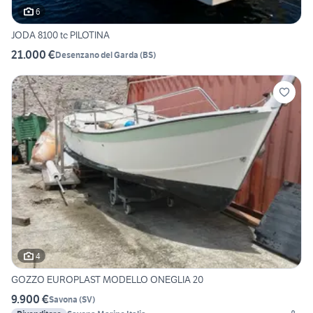
6
JODA 8100 tc PILOTINA
21.000 €
Desenzano del Garda
(
BS
)
4
GOZZO EUROPLAST MODELLO ONEGLIA 20
9.900 €
Savona
(
SV
)