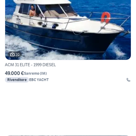
20
ACM 31 ELITE - 1999 DIESEL
49.000 €
Sanremo
(
IM
)
Rivenditore
EBC YACHT