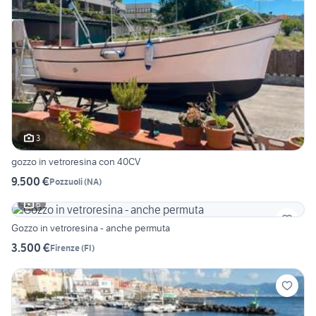
3
gozzo in vetroresina con 40CV
9.500 €
Pozzuoli
(
NA
)
6
Gozzo in vetroresina - anche permuta
3.500 €
Firenze
(
FI
)