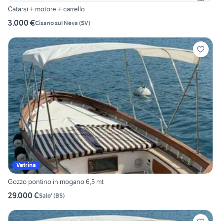
Catarsi + motore + carrello
3.000 €
Cisano sul Neva
(
SV
)
Vetrina
Gozzo pontino in mogano 6,5 mt
29.000 €
Salo'
(
BS
)