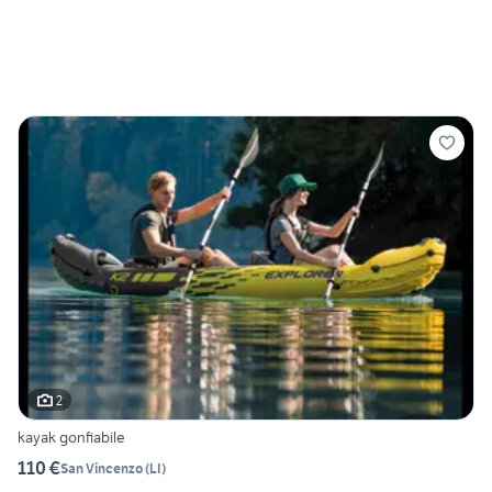
2
kayak gonfiabile
110 €
San Vincenzo
(
LI
)