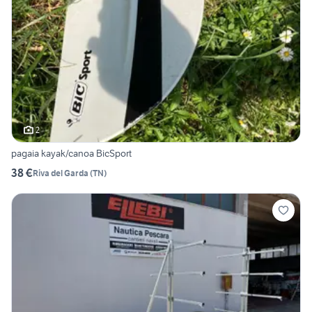
2
pagaia kayak/canoa BicSport
38 €
Riva del Garda
(
TN
)