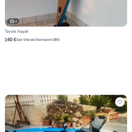
4
Tavola /kayak
140 €
San Vito dei Normanni
(
BR
)