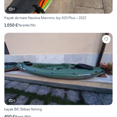
6
Kayak da mare Nautica Mannino Joy 420 Plus – 2022
1.050 €
Taranto
(
TA
)
6
kayak BIC Bilbao fishing
400 €
Roma
(
RM
)