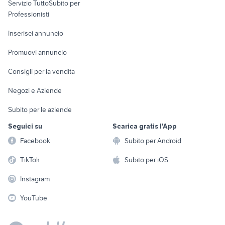
Servizio TuttoSubito per
persona
Informatica
Animali
Professionisti
Arredamento e
Console e
Accessori per
Casalinghi
Inserisci annuncio
Videogiochi
animali
Elettrodomestici
Promuovi annuncio
Audio/Video
Musica e Film
Giardino e Fai da te
Consigli per la vendita
Fotografia
Libri e Riviste
Abbigliamento e
Negozi e Aziende
Telefonia
Strumenti Musicali
Accessori
Subito per le aziende
Sports
Tutto per i bambini
Seguici su
Scarica gratis l'App
Biciclette
Facebook
Subito per Android
Collezionismo
TikTok
Subito per iOS
Instagram
YouTube