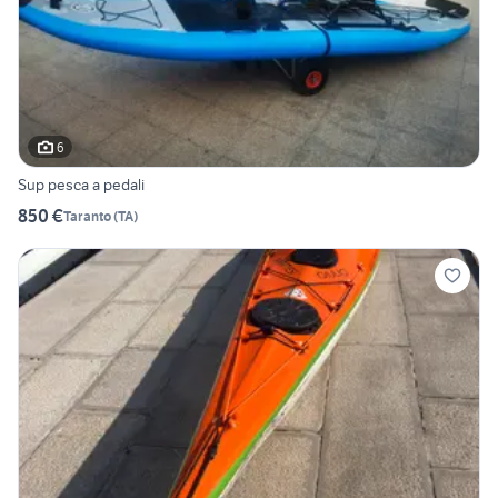
6
Sup pesca a pedali
850 €
Taranto
(
TA
)