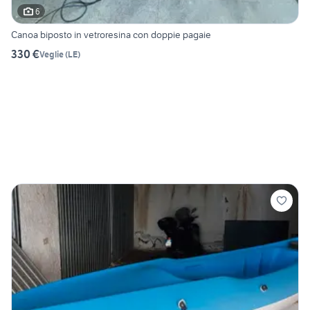
6
Canoa biposto in vetroresina con doppie pagaie
330 €
Veglie
(
LE
)