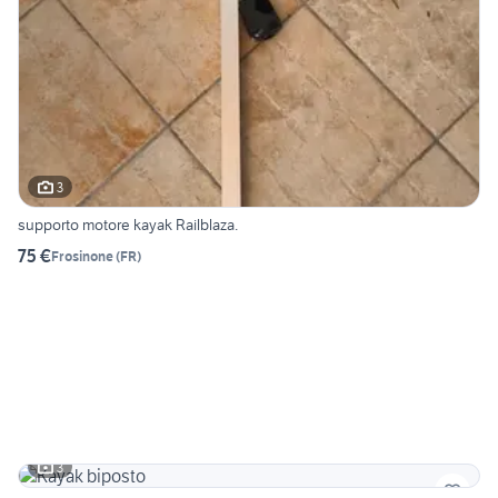
3
supporto motore kayak Railblaza.
75 €
Frosinone
(
FR
)
3