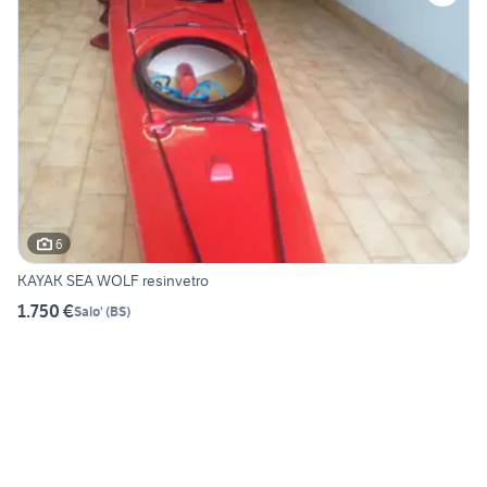
6
KAYAK SEA WOLF resinvetro
1.750 €
Salo'
(
BS
)