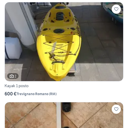
2
Kayak 1 posto
600 €
Trevignano Romano
(
RM
)