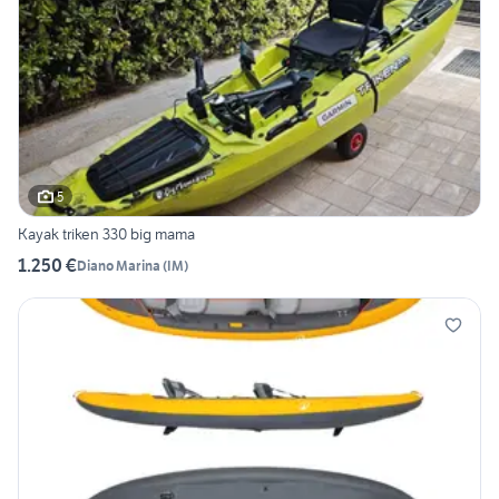
5
Kayak triken 330 big mama
1.250 €
Diano Marina
(
IM
)