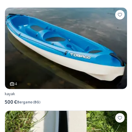
4
kayak
500 €
Bergamo
(
BG
)