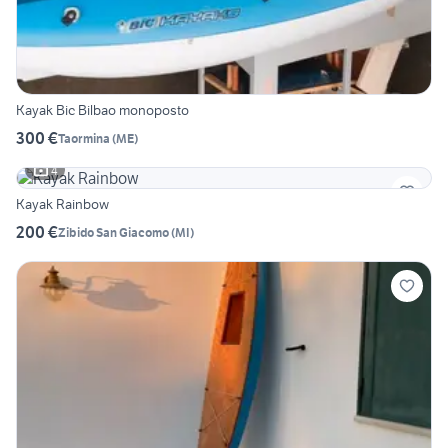
Kayak Bic Bilbao monoposto
300 €
Taormina
(
ME
)
4
Kayak Rainbow
200 €
Zibido San Giacomo
(
MI
)