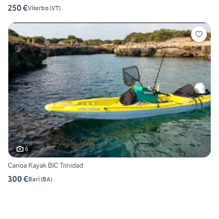
250 €
Viterbo
(
VT
)
6
Canoa Kayak BIC Trinidad
300 €
Bari
(
BA
)