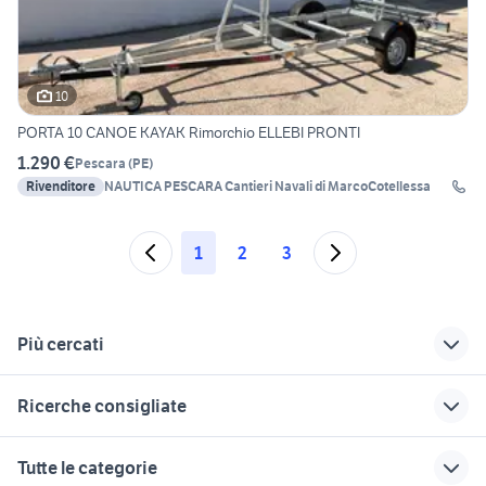
10
PORTA 10 CANOE KAYAK Rimorchio ELLEBI PRONTI
1.290 €
Pescara
(
PE
)
Rivenditore
NAUTICA PESCARA Cantieri Navali di MarcoCotellessa
1
2
3
Più cercati
Correlati
Richerche simili
Suggerimenti
Ricerche consigliate
rimorchio per cereali
kayak due posti
kayak lombardia
usato
navaltirrena nautica
alghero in sardegna
vela kayak
barche usate veneto
Tutte le categorie
navigator 6 bmw
semiplanante
stabilizzatori kayak
jeanneau merry fisher 795
tullio abbate