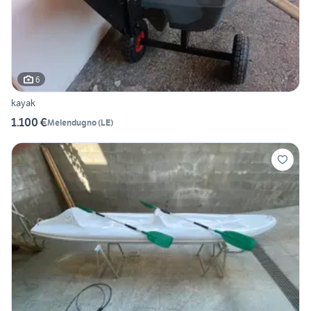
6
kayak
1.100 €
Melendugno
(
LE
)