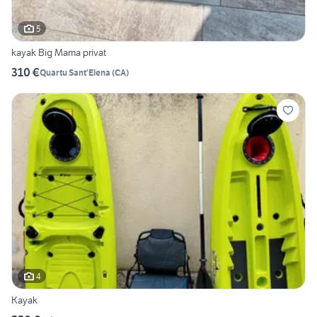
5
kayak Big Mama privat
310 €
Quartu Sant'Elena
(
CA
)
4
Kayak