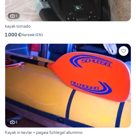
5
kayak tornado
1.000 €
Narzole
(
CN
)
6
Kayak in kevlar + pagaia Schlegel alluminio