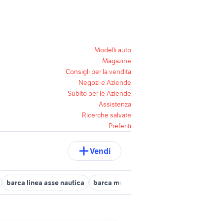
Modelli auto
Magazine
Consigli per la vendita
Negozi e Aziende
Subito per le Aziende
Assistenza
Ricerche salvate
Preferiti
Vendi
barca linea asse nautica
barca motore 6mt
barca caccia e pe