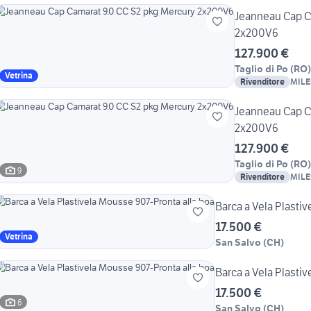
Jeanneau Cap C
2x200V6
127.900 €
Taglio di Po
(
RO
)
Vetrina
Rivenditore
MILE
Jeanneau Cap C
2x200V6
127.900 €
Taglio di Po
(
RO
)
9
Rivenditore
MILE
Barca a Vela Plasti
17.500 €
Vetrina
San Salvo
(
CH
)
Barca a Vela Plasti
17.500 €
6
San Salvo
(
CH
)