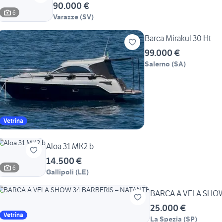
90.000 €
6
Varazze
(
SV
)
Barca Mirakul 30 Ht
99.000 €
Salerno
(
SA
)
Vetrina
Aloa 31 MK2 b
14.500 €
6
Gallipoli
(
LE
)
BARCA A VELA SHOW
25.000 €
Vetrina
La Spezia
(
SP
)