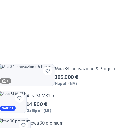
Mira 34 Innovazione & Progetti
105.000 €
6
Napoli
(
NA
)
Aloa 31 MK2 b
14.500 €
Vetrina
Gallipoli
(
LE
)
bwa 30 premium