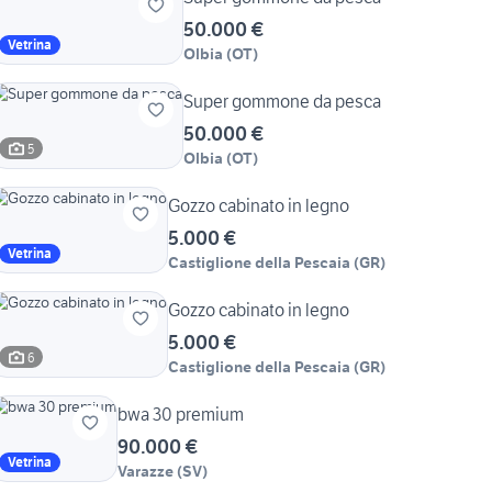
50.000 €
Vetrina
Olbia
(
OT
)
Super gommone da pesca
50.000 €
5
Olbia
(
OT
)
Gozzo cabinato in legno
5.000 €
Vetrina
Castiglione della Pescaia
(
GR
)
Gozzo cabinato in legno
5.000 €
6
Castiglione della Pescaia
(
GR
)
bwa 30 premium
90.000 €
Vetrina
Varazze
(
SV
)