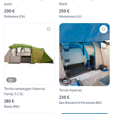
posti
Black
200 €
250 €
Dolianova
(
CA
)
Massarosa
(
LU
)
6
4
Tenda campeggio Arpenaz
Tenda Arpenaz
Family 5.2 XL
230 €
180 €
San Giovanni in Persiceto
(
BO
)
Roma
(
RM
)