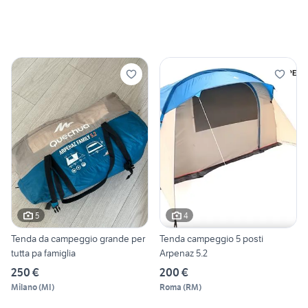
5
4
Tenda da campeggio grande per
Tenda campeggio 5 posti
tutta pa famiglia
Arpenaz 5.2
250 €
200 €
Milano
(
MI
)
Roma
(
RM
)