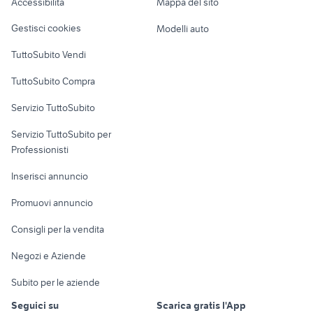
Accessibilità
Mappa del sito
cucciolo pastore tedesco animali
elementare anni
Loft, mansarde e
Veicoli commerciali
altro
Gestisci cookies
Modelli auto
Case vacanza
TuttoSubito Vendi
Uffici e Locali
TuttoSubito Compra
commerciali
Servizio TuttoSubito
elettronica
per la casa e la
sports e hobby
Servizio TuttoSubito per
persona
Informatica
Animali
Professionisti
Arredamento e
Console e
Accessori per
Casalinghi
Inserisci annuncio
Videogiochi
animali
Elettrodomestici
Promuovi annuncio
Audio/Video
Musica e Film
Giardino e Fai da te
Consigli per la vendita
Fotografia
Libri e Riviste
Abbigliamento e
Negozi e Aziende
Telefonia
Strumenti Musicali
Accessori
Subito per le aziende
Sports
Tutto per i bambini
Seguici su
Scarica gratis l'App