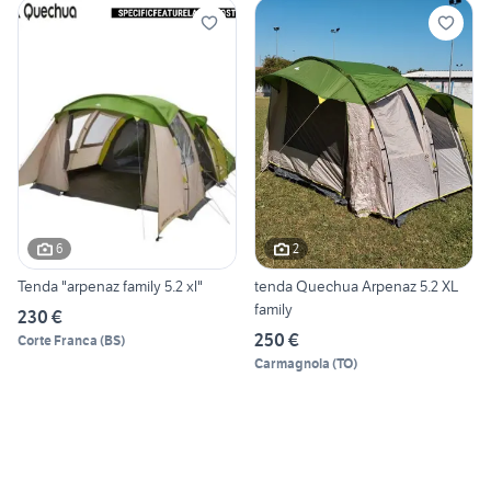
6
2
Tenda "arpenaz family 5.2 xl"
tenda Quechua Arpenaz 5.2 XL
family
230 €
250 €
Corte Franca
(
BS
)
Carmagnola
(
TO
)