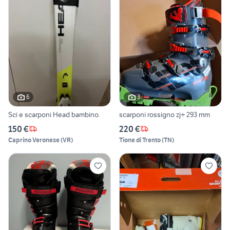
6
3
Sci e scarponi Head bambino.
scarponi rossigno zj+ 293 mm
150 €
220 €
Caprino Veronese
(
VR
)
Tione di Trento
(
TN
)