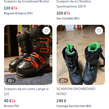
Scarponi da Snowboard Burton
Scarponi da sci Nordica
Sportmachine 100 R
130 €
100 €
Bagnoli di Sopra
(
PD
)
San Candido
(
BZ
)
6
4
Scarponi da sci uomo Lange rx
SCARPONI SNOWBOARD
120
NITRO
40 €
240 €
Bruino
(
TO
)
Cazzago San Martino
(
BS
)