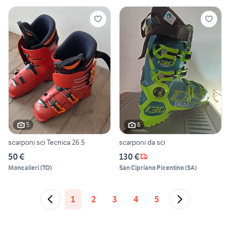
5
6
scarponi sci Tecnica 26.5
scarponi da sci
50 €
130 €
Moncalieri
(
TO
)
San Cipriano Picentino
(
SA
)
1
2
3
4
5