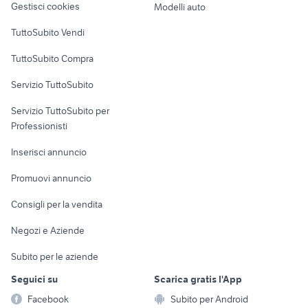
Gestisci cookies
Modelli auto
Case vacanza
TuttoSubito Vendi
Uffici e Locali
TuttoSubito Compra
commerciali
Servizio TuttoSubito
elettronica
per la casa e la
sports e hobby
Servizio TuttoSubito per
persona
Informatica
Animali
Professionisti
Arredamento e
Console e
Accessori per
Casalinghi
Inserisci annuncio
Videogiochi
animali
Elettrodomestici
Promuovi annuncio
Audio/Video
Musica e Film
Giardino e Fai da te
Consigli per la vendita
Fotografia
Libri e Riviste
Abbigliamento e
Negozi e Aziende
Telefonia
Strumenti Musicali
Accessori
Subito per le aziende
Sports
Tutto per i bambini
Seguici su
Scarica gratis l'App
Biciclette
Facebook
Subito per Android