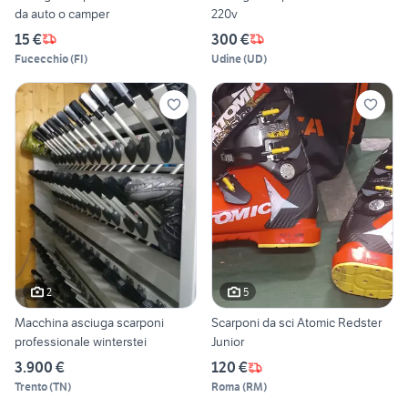
da auto o camper
220v
15 €
300 €
Fucecchio
(
FI
)
Udine
(
UD
)
2
5
Macchina asciuga scarponi
Scarponi da sci Atomic Redster
professionale winterstei
Junior
3.900 €
120 €
Trento
(
TN
)
Roma
(
RM
)