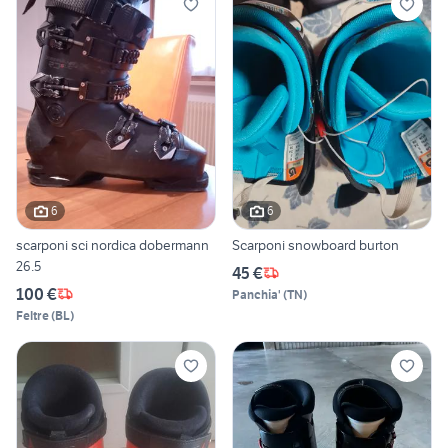
6
6
scarponi sci nordica dobermann
Scarponi snowboard burton
26.5
45 €
100 €
Panchia'
(
TN
)
Feltre
(
BL
)