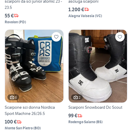
scarponi da sci junior atomic 23 -
asciuga scarponi
23.5
1.200 €
55 €
Alagna Valsesia
(
VC
)
Rovolon
(
PD
)
6
2
Scarpone sci donna Nordica
Scarponi Snowboard Dc Scout
Sport Machine 26/26.5
99 €
100 €
Rodengo Saiano
(
BS
)
Monte San Pietro
(
BO
)