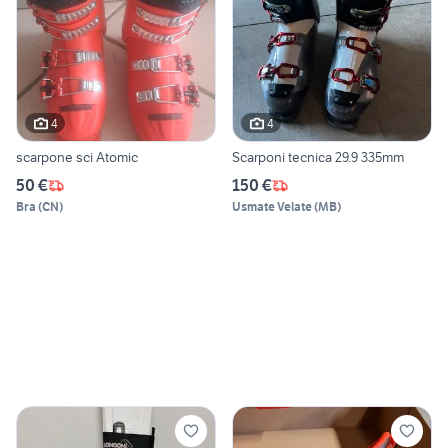
4
4
scarpone sci Atomic
Scarponi tecnica 29.9 335mm
50 €
150 €
Bra
(
CN
)
Usmate Velate
(
MB
)