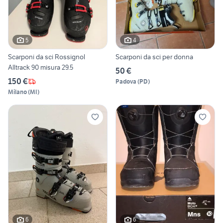
5
4
Scarponi da sci Rossignol
Scarponi da sci per donna
Alltrack 90 misura 29.5
50 €
150 €
Padova
(
PD
)
Milano
(
MI
)
6
6