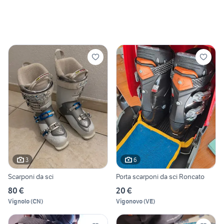
3
6
Scarponi da sci
Porta scarponi da sci Roncato
80 €
20 €
Vignolo
(
CN
)
Vigonovo
(
VE
)