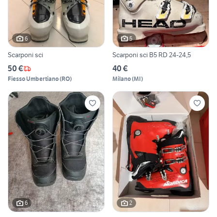
6
5
Scarponi sci
Scarponi sci B5 RD 24-24,5
50 €
40 €
Fiesso Umbertiano
(
RO
)
Milano
(
MI
)
6
2