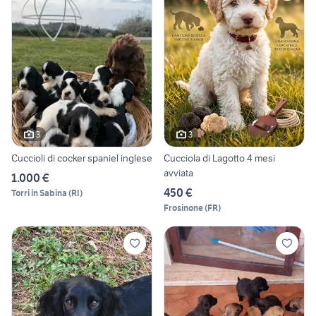
3
3
Cuccioli di cocker spaniel inglese
Cucciola di Lagotto 4 mesi
avviata
1.000 €
450 €
Torri in Sabina
(
RI
)
Frosinone
(
FR
)