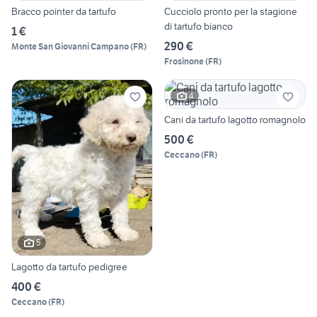
Bracco pointer da tartufo
Cucciolo pronto per la stagione
di tartufo bianco
1 €
290 €
Monte San Giovanni Campano
(
FR
)
Frosinone
(
FR
)
4
Cani da tartufo lagotto romagnolo
500 €
Ceccano
(
FR
)
5
Lagotto da tartufo pedigree
400 €
Ceccano
(
FR
)