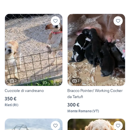
2
3
Cucciole di vandreano
Bracco Pointer/ Working Cocker
da Tartufi
350 €
300 €
Rieti
(
RI
)
Monte Romano
(
VT
)