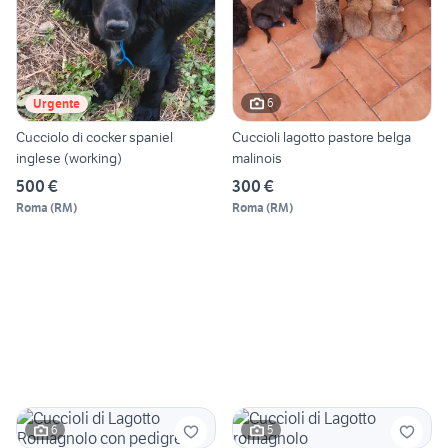
6
Urgente
Cucciolo di cocker spaniel
Cuccioli lagotto pastore belga
inglese (working)
malinois
500 €
300 €
Roma
(
RM
)
Roma
(
RM
)
6
5