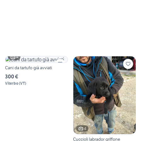
4
Cani da tartufo già avviati
300 €
Viterbo
(
VT
)
4
Cuccioli labrador griffone