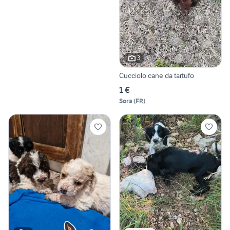
3
Cucciolo cane da tartufo
1 €
Sora
(
FR
)