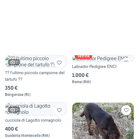
Vetrina
2
Labrador Pedigree ENCI
?? l'ultimo piccolo campione del
1.000 €
tartufo ??
Roma
(
RM
)
350 €
Borgorose
(
RI
)
2
cucciola di Lagotto romagnolo
400 €
Guidonia Montecelio
(
RM
)