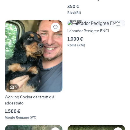
350 €
Rieti
(
RI
)
5
Labrador Pedigree ENCI
1.000 €
Roma
(
RM
)
5
Working Cocker da tartufi già
addestrato
1.500 €
Monte Romano
(
VT
)