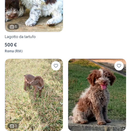
6
Lagotto da tartufo
500 €
Roma
(
RM
)
3