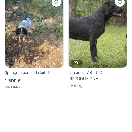
4
Springer spaniel da tartufi
Labrador TARTUFO E
RIPRODUZIONE
1.500 €
Rieti
(
RI
)
Sora
(
FR
)