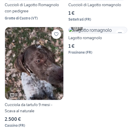
Cuccioli di Lagotto Romagnolo
Cuccioli di Lagotto romagnolo
con pedigree
1 €
Grotte di Castro
(
VT
)
Settefrati
(
FR
)
5
Lagotto romagnolo
1 €
Frosinone
(
FR
)
3
Cucciola da tartufo 9 mesi -
Scava al naturale
2.500 €
Cassino
(
FR
)