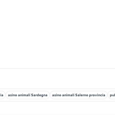
lia
asino animali Sardegna
asino animali Salerno provincia
pu