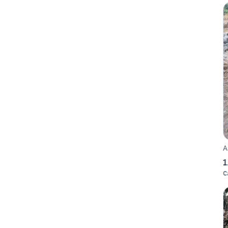
A
1
C