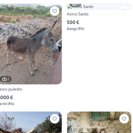
5
Asino Sardo
500 €
Gangi
(
PA
)
2
sino puledro
.000 €
arini
(
PA
)