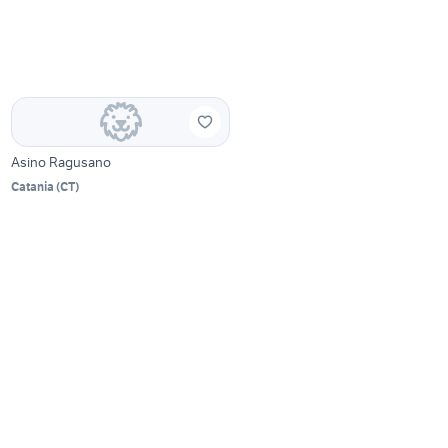
Asino Ragusano
Catania
(
CT
)