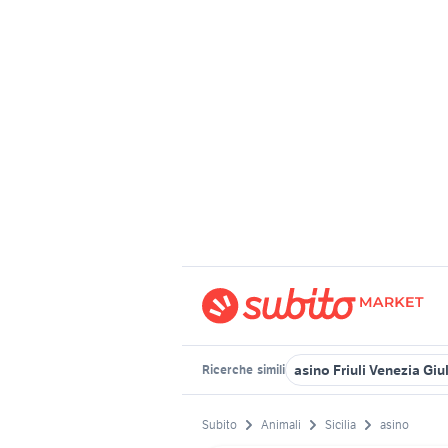
asino Friuli Venezia Giu
Ricerche
simili
Subito
Animali
Sicilia
asino