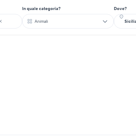
In quale categoria?
Dove?
Animali