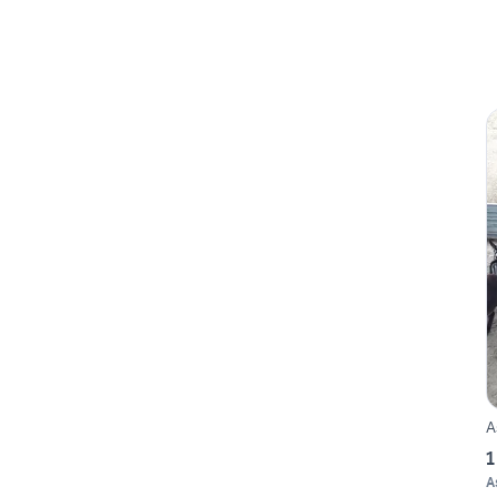
A
1
A