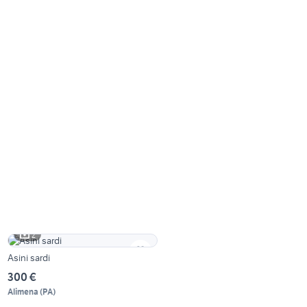
2
Asini sardi
300 €
Alimena
(
PA
)