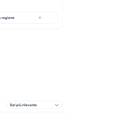
Dal più rilevante