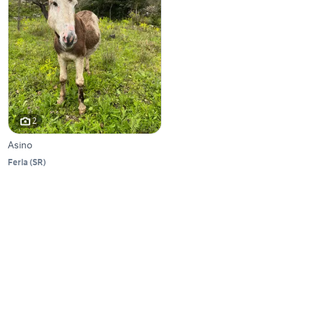
2
Asino
Ferla
(
SR
)