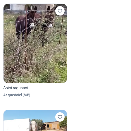
Asini ragusani
Acquedolci
(
ME
)