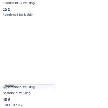
bastoncini da trekking
25 €
Reggio nell'Emilia
(
RE
)
4
Bastoncini trekking
40 €
Riese Pio X
(
TV
)