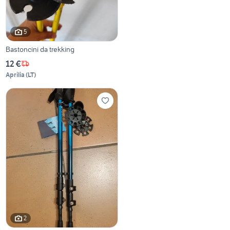
5
Bastoncini da trekking
12 €
Aprilia
(
LT
)
2