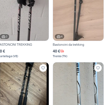
3
4
ASTONCINI TREKKING
Bastoncini da trekking
0 €
40 €
artellago
(
VE
)
Trento
(
TN
)