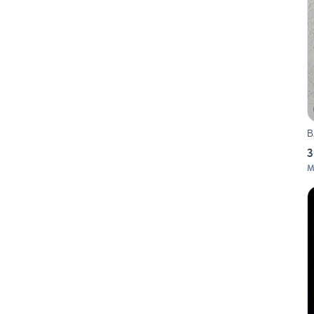
B
3
M