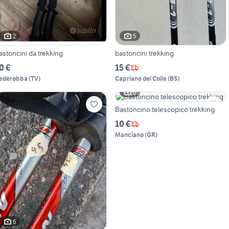
2
5
astoncini da trekking
bastoncini trekking
0 €
15 €
ederobba
(
TV
)
Capriano del Colle
(
BS
)
6
Bastoncino telescopico trekking
10 €
Manciano
(
GR
)
6