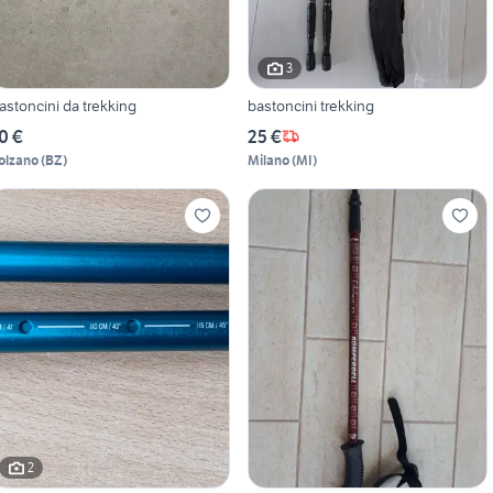
3
astoncini da trekking
bastoncini trekking
0 €
25 €
olzano
(
BZ
)
Milano
(
MI
)
2