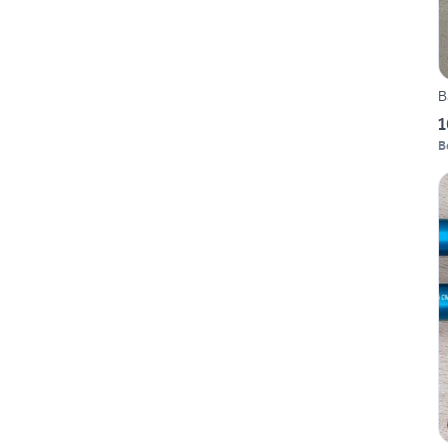
B
1
B