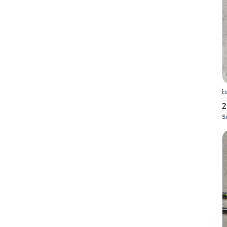
b
2
S