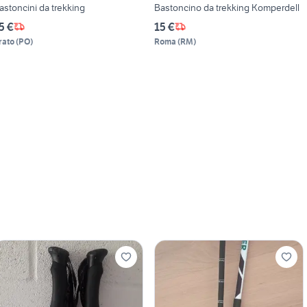
astoncini da trekking
Bastoncino da trekking Komperdell
5 €
15 €
rato
(
PO
)
Roma
(
RM
)