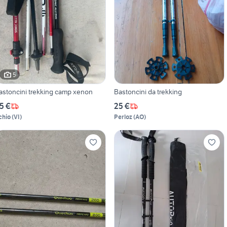
5
astoncini trekking camp xenon
Bastoncini da trekking
5 €
25 €
chio
(
VI
)
Perloz
(
AO
)