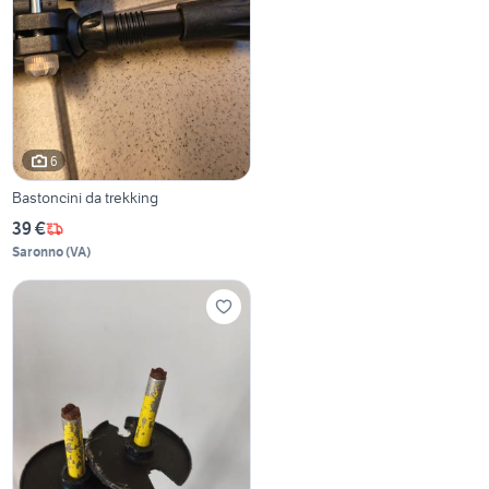
6
Bastoncini da trekking
39 €
Saronno
(
VA
)