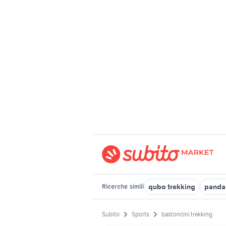
qubo trekking
panda
Ricerche
simili
Subito
Sports
bastoncini trekking