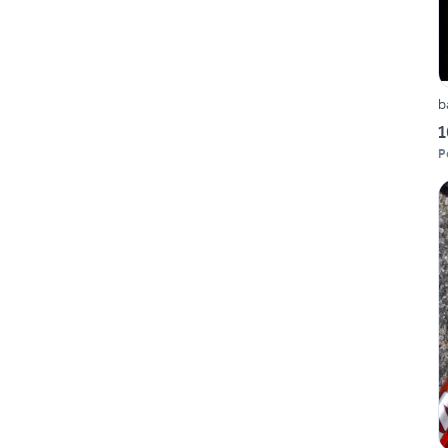
b
1
P