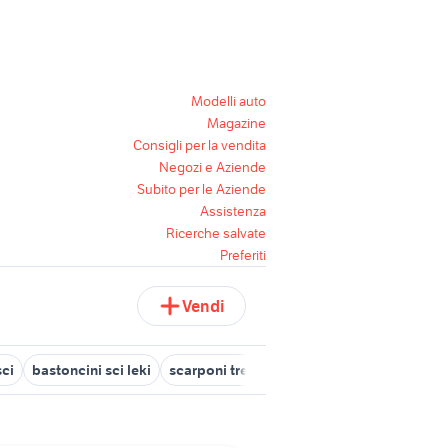
Modelli auto
Magazine
Consigli per la vendita
Negozi e Aziende
Subito per le Aziende
Assistenza
Ricerche salvate
Preferiti
Vendi
sci
bastoncini sci leki
scarponi trekking
trek bike
trek super