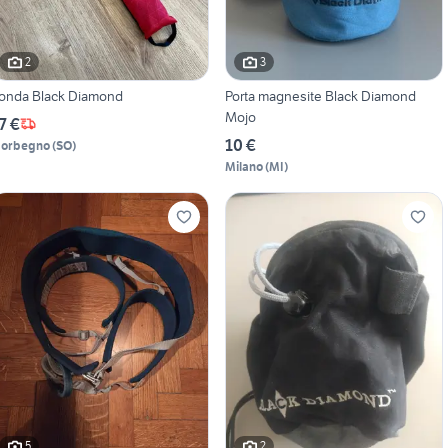
2
3
onda Black Diamond
Porta magnesite Black Diamond
Mojo
7 €
10 €
orbegno
(
SO
)
Milano
(
MI
)
5
2