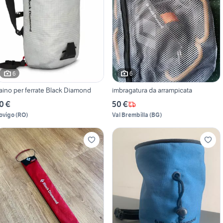
6
6
aino per ferrate Black Diamond
imbragatura da arrampicata
0 €
50 €
ovigo
(
RO
)
Val Brembilla
(
BG
)