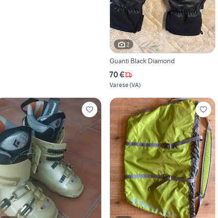
2
Guanti Black Diamond
70 €
Varese
(
VA
)