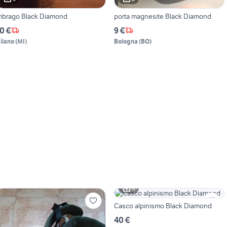
mbrago Black Diamond
porta magnesite Black Diamond
0 €
9 €
ilano
(
MI
)
Bologna
(
BO
)
4
Casco alpinismo Black Diamond
40 €