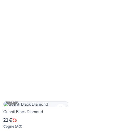
3
Guanti Black Diamond
21 €
Cogne
(
AO
)