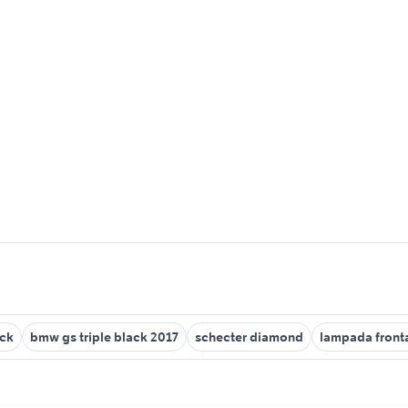
ack
bmw gs triple black 2017
schecter diamond
lampada front