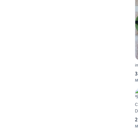
i
3
M
C
D
2
M