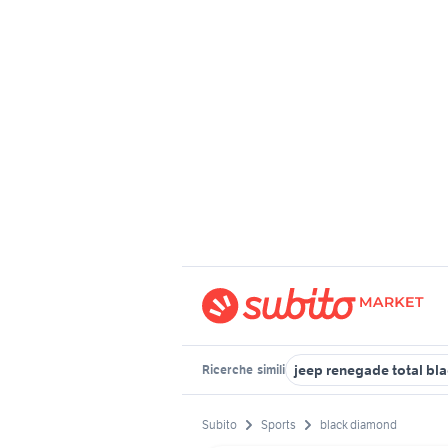
jeep renegade total bl
Ricerche
simili
Subito
Sports
black diamond