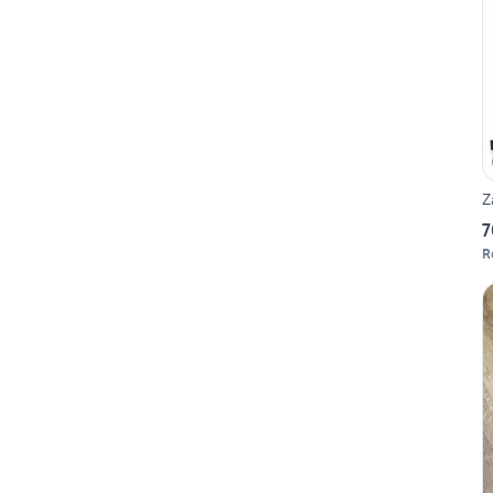
Z
7
R