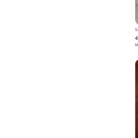
S
4
M