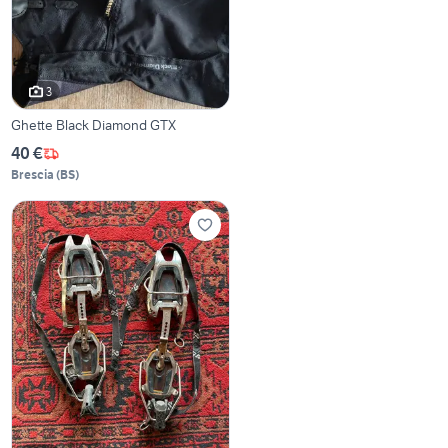
3
Ghette Black Diamond GTX
40 €
Brescia
(
BS
)