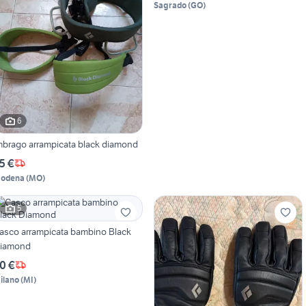
Sagrado
(
GO
)
6
mbrago arrampicata black diamond
5 €
odena
(
MO
)
5
asco arrampicata bambino Black
iamond
0 €
ilano
(
MI
)