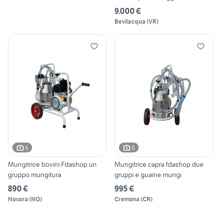
9.000 €
Bevilacqua
(
VR
)
6
6
Mungitrice bovini Fdashop un
Mungitrice capra fdashop due
gruppo mungitura
gruppi e guaine mungi
890 €
995 €
Novara
(
NO
)
Cremona
(
CR
)