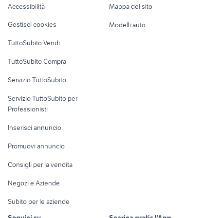
Accessibilità
Mappa del sito
Loft, mansarde e
Veicoli commerciali
altro
Gestisci cookies
Modelli auto
Case vacanza
TuttoSubito Vendi
Uffici e Locali
TuttoSubito Compra
commerciali
Servizio TuttoSubito
elettronica
per la casa e la
sports e hobby
Servizio TuttoSubito per
persona
Informatica
Animali
Professionisti
Arredamento e
Console e
Accessori per
Casalinghi
Inserisci annuncio
Videogiochi
animali
Elettrodomestici
Promuovi annuncio
Audio/Video
Musica e Film
Giardino e Fai da te
Consigli per la vendita
Fotografia
Libri e Riviste
Abbigliamento e
Negozi e Aziende
Telefonia
Strumenti Musicali
Accessori
Subito per le aziende
Sports
Tutto per i bambini
Seguici su
Scarica gratis l'App