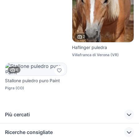
2
Haflinger puledra
Villafranca di Verona
(
VR
)
6
Stallone puledro puro Paint
Pigra
(
CO
)
Più cercati
Correlati
Richerche simili
Suggerimenti
Ricerche consigliate
scooter bmw
attrezzi per cavalli
accessori per