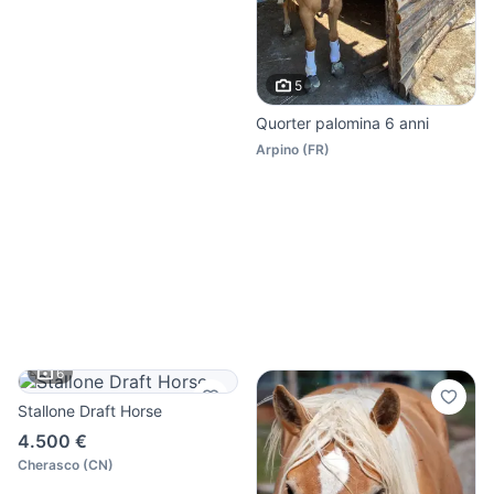
5
Quorter palomina 6 anni
Arpino
(
FR
)
6
Stallone Draft Horse
4.500 €
Cherasco
(
CN
)