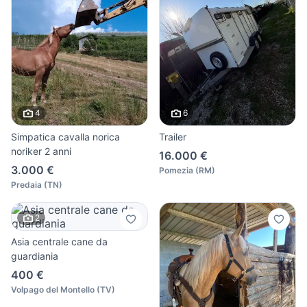
4
6
Simpatica cavalla norica
Trailer
noriker 2 anni
16.000 €
3.000 €
Pomezia
(
RM
)
Predaia
(
TN
)
2
Asia centrale cane da
guardiania
400 €
Volpago del Montello
(
TV
)