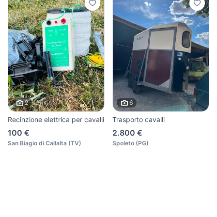
2
6
Recinzione elettrica per cavalli
Trasporto cavalli
100 €
2.800 €
San Biagio di Callalta
(
TV
)
Spoleto
(
PG
)