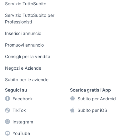
Servizio TuttoSubito
elettronica
per la casa e la
sports e hobby
Servizio TuttoSubito per
persona
Professionisti
Informatica
Animali
Arredamento e
Inserisci annuncio
Console e
Accessori per
Casalinghi
Videogiochi
animali
Promuovi annuncio
Elettrodomestici
Audio/Video
Musica e Film
Consigli per la vendita
Giardino e Fai da
Fotografia
Libri e Riviste
te
Negozi e Aziende
Telefonia
Strumenti Musicali
Abbigliamento e
Subito per le aziende
Accessori
Sports
Seguici su
Scarica gratis l'App
Tutto per i bambini
Facebook
Subito per Android
Biciclette
TikTok
Subito per iOS
Collezionismo
Instagram
YouTube