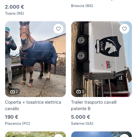
Brescia
(
BS
)
2.000 €
Toano
(
RE
)
2
3
Coperta + tosatrice elettrica
Trailer trasporto cavalli
cavallo
patente B
190 €
5.000 €
Piacenza
(
PC
)
Salerno
(
SA
)