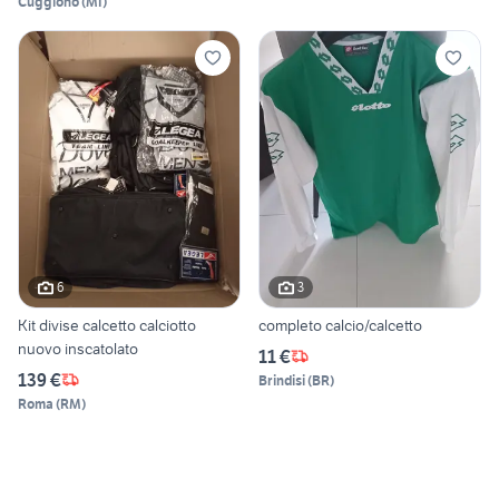
Cuggiono
(
MI
)
6
3
Kit divise calcetto calciotto
completo calcio/calcetto
nuovo inscatolato
11 €
139 €
Brindisi
(
BR
)
Roma
(
RM
)