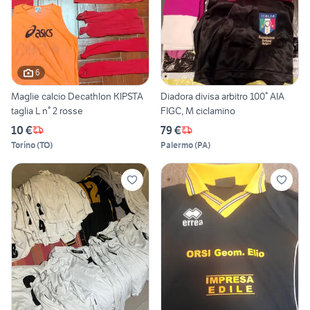
6
Maglie calcio Decathlon KIPSTA
Diadora divisa arbitro 100° AIA
taglia L n° 2 rosse
FIGC, M ciclamino
10 €
79 €
Torino
(
TO
)
Palermo
(
PA
)