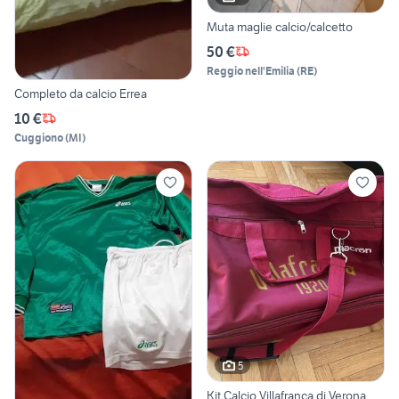
Muta maglie calcio/calcetto
50 €
Reggio nell'Emilia
(
RE
)
Completo da calcio Errea
10 €
Cuggiono
(
MI
)
5
Kit Calcio Villafranca di Verona