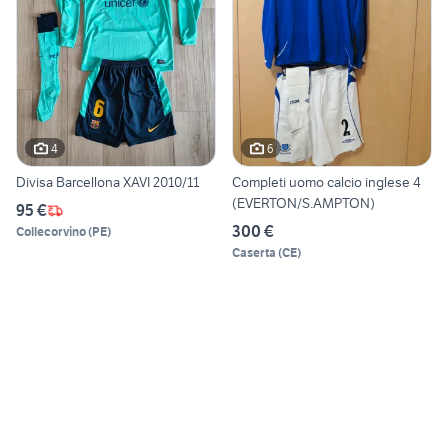
4
6
Divisa Barcellona XAVI 2010/11
Completi uomo calcio inglese 4
(EVERTON/S.AMPTON)
95 €
300 €
Collecorvino
(
PE
)
Caserta
(
CE
)