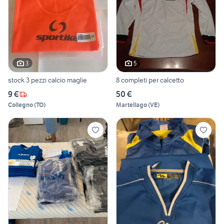
3
5
stock 3 pezzi calcio maglie
8 completi per calcetto
9 €
50 €
Collegno
(
TO
)
Martellago
(
VE
)