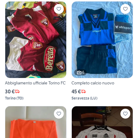
6
Abbigliamento ufficiale Torino FC
Completo calcio nuovo
30 €
45 €
Torino
(
TO
)
Seravezza
(
LU
)