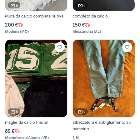
6
6
Muta da calcio completa nuova
completo da calcio
200 €
150 €
Modena
(
MO
)
Alessandria
(
AL
)
6
6
maglie da calcio (muta)
attrezzatura e abbigliamento sci
bambino
89 €
1 €
Monteforte d'Alpone
(
VR
)