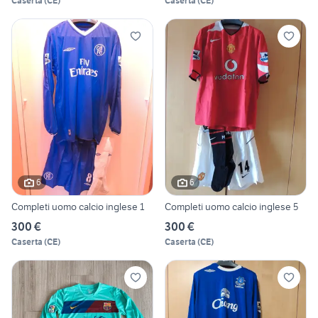
Caserta
(
CE
)
Caserta
(
CE
)
6
6
Completi uomo calcio inglese 1
Completi uomo calcio inglese 5
300 €
300 €
Caserta
(
CE
)
Caserta
(
CE
)