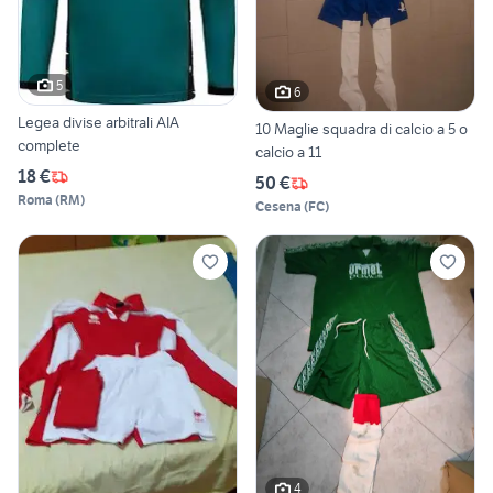
5
6
Legea divise arbitrali AIA
10 Maglie squadra di calcio a 5 o
complete
calcio a 11
18 €
50 €
Roma
(
RM
)
Cesena
(
FC
)
4