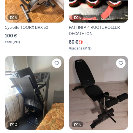
6
6
Cyclette TOORX BRX 50
PATTINI A 4 RUOTE ROLLER
DECATHLON
100 €
80 €
Este
(
PD
)
Viadana
(
MN
)
2
6