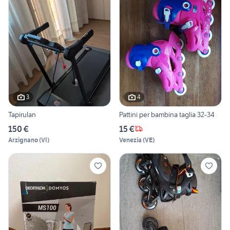
3
4
Tapirulan
Pattini per bambina taglia 32-34
150 €
15 €
Arzignano
(
VI
)
Venezia
(
VE
)