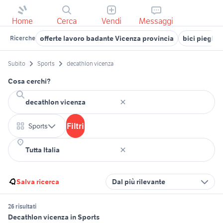
Home
Cerca
Vendi
Messaggi
offerte lavoro badante Vicenza provincia
bici pieghe
Ricerche
Subito
Sports
decathlon vicenza
Cosa cerchi?
Filtri
Sports
Salva ricerca
Dal più rilevante
26 risultati
Decathlon vicenza in Sports