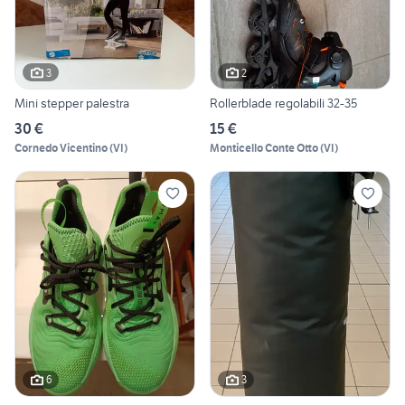
3
2
Mini stepper palestra
Rollerblade regolabili 32-35
30 €
15 €
Cornedo Vicentino
(
VI
)
Monticello Conte Otto
(
VI
)
6
3