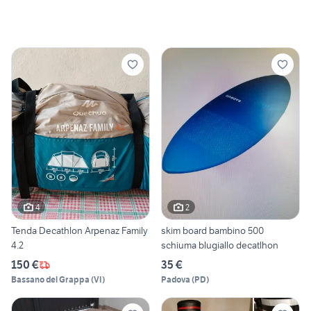
4
2
Tenda Decathlon Arpenaz Family
skim board bambino 500
4.2
schiuma blugiallo decatlhon
150 €
35 €
Bassano del Grappa
(
VI
)
Padova
(
PD
)