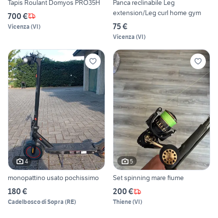
Tapis Roulant Domyos PRO35H
Panca reclinabile Leg
extension/Leg curl home gym
700 €
75 €
Vicenza
(
VI
)
Vicenza
(
VI
)
4
5
monopattino usato pochissimo
Set spinning mare fiume
180 €
200 €
Cadelbosco di Sopra
(
RE
)
Thiene
(
VI
)