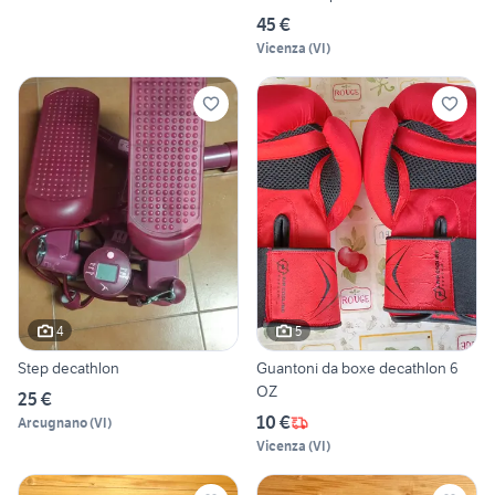
45 €
Vicenza
(
VI
)
4
5
Step decathlon
Guantoni da boxe decathlon 6
OZ
25 €
10 €
Arcugnano
(
VI
)
Vicenza
(
VI
)