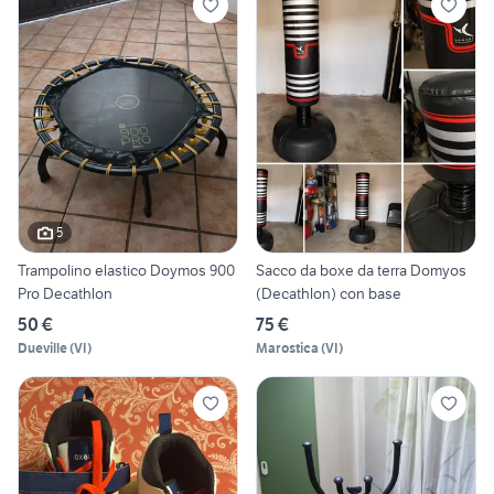
5
Trampolino elastico Doymos 900
Sacco da boxe da terra Domyos
Pro Decathlon
(Decathlon) con base
50 €
75 €
Dueville
(
VI
)
Marostica
(
VI
)