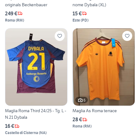
originals Beckenbauer
nome Dybala (XL)
249 €
15 €
Roma
(
RM
)
Este
(
PD
)
6
Maglia Roma Third 24/25 - Tg. L -
Maglia As Roma terrace
N.21 Dybala
28 €
16 €
Roma
(
RM
)
Castello di Cisterna
(
NA
)