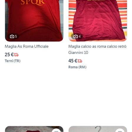
5
4
Maglia As Roma Ufficiale
Maglia calcio as roma calcio retró
Giannini 10
25 €
45 €
Terni
(
TR
)
Roma
(
RM
)