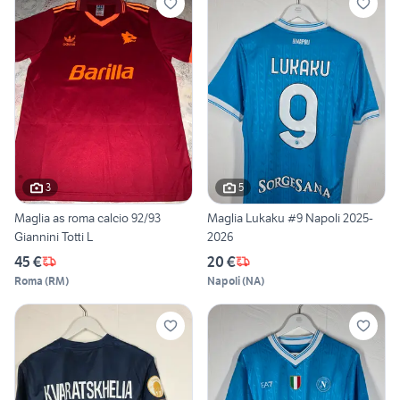
3
5
Maglia as roma calcio 92/93
Maglia Lukaku #9 Napoli 2025-
Giannini Totti L
2026
45 €
20 €
Roma
(
RM
)
Napoli
(
NA
)