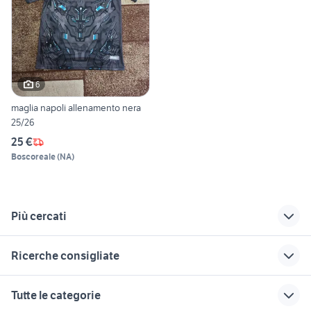
6
maglia napoli allenamento nera
25/26
25 €
Boscoreale
(
NA
)
Più cercati
Correlati
Richerche simili
Suggerimenti
Ricerche consigliate
candidati lavoro
maglia arsenal
maglia mtb
badante Roma
coniglio animali Abruzzo
mtb usate milano
maglie orologio
maltipoo toy
Tutte le categorie
provincia
barra traino bici
maglia ciclismo
cani in regalo bologna
ermellino