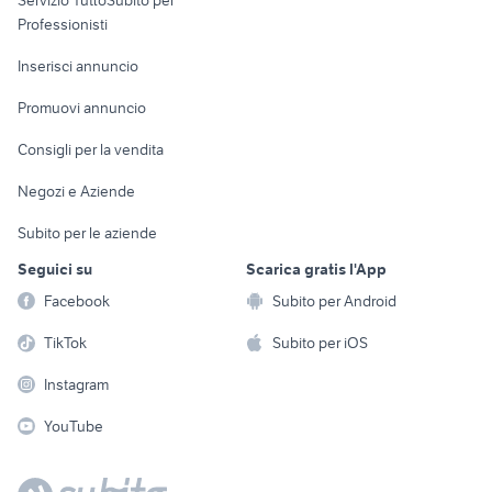
Servizio TuttoSubito per
persona
Informatica
Animali
Professionisti
Arredamento e
Console e
Accessori per
Casalinghi
Inserisci annuncio
Videogiochi
animali
Elettrodomestici
Promuovi annuncio
Audio/Video
Musica e Film
Giardino e Fai da te
Consigli per la vendita
Fotografia
Libri e Riviste
Abbigliamento e
Negozi e Aziende
Telefonia
Strumenti Musicali
Accessori
Subito per le aziende
Sports
Tutto per i bambini
Seguici su
Scarica gratis l'App
Biciclette
Facebook
Subito per Android
Collezionismo
TikTok
Subito per iOS
Instagram
YouTube