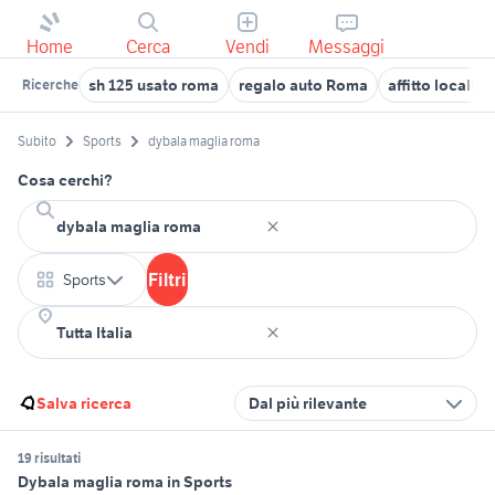
Home
Cerca
Vendi
Messaggi
sh 125 usato roma
regalo auto Roma
affitto locali 
Ricerche
Subito
Sports
dybala maglia roma
Cosa cerchi?
Filtri
Sports
Salva ricerca
Dal più rilevante
19 risultati
Dybala maglia roma in Sports